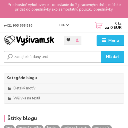
Prednostné vyhotovenie - odoslanie do 2 pracovných dní si môžete
pridať do objednávky ako samostatnú položku objednávky.
0
ks
EUR
+421 903 668 596
za
0 EUR
Menu
Hľadať
Kategórie blogu
Detský motív
Výšivka na textil
Štítky blogu
krst
krstová sviečka
krstiny
košieľka ku krstu
podbraník