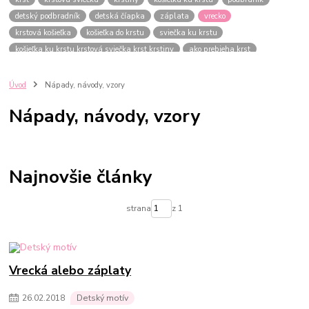
detský podbradník
detská číapka
záplata
vrecko
krstová košieľka
košieľka do krstu
sviečka ku krstu
košieľka ku krstu krstová sviečka krst krstiny
ako prebieha krst
sprievodca krstom
všetko na krst
Úvod
Nápady, návody, vzory
Nápady, návody, vzory
Najnovšie články
strana
z 1
Vrecká alebo záplaty
26
.
02
.
2018
Detský motív