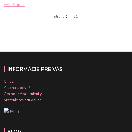
celý článok
strana
z 1
INFORMÁCIE PRE VÁS
O nás
Ako nakupovať
Obchodné podmienky
Vrátenie tovaru online
BLOG