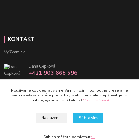
KONTAKT
Vyšívam.sk
Dana Cepková
+421 903 668 596
info@vysivam.sk
Používame cookies, aby sme Vám umožnili pohodlné prezeranie
webu a vďaka analýze prevádzky webu neustále zlepšovali jeho
funkcie, výkon a použiteľnosť
Viac informácií
Súhlasím
Nastavenia
©vysivam.sk
Vytvorené na
Eshop-rychlo.sk
Súhlas môžete odmietnuť
tu
.