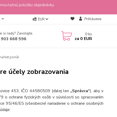
amostatnú položku objednávky.
Prihlásenie
EUR
e si rady? Zavolajte.
0
ks
za
0 EUR
 903 668 596
market.ponúk
re účely zobrazovania
akovice 453, IČO 44580509
(ďalej len
„Správca“
), aby v
 o ochrane fyzických osôb v súvislosti so spracovaním
ice 95/46/ES (všeobecné nariadenie o ochrane osobných
údaje: