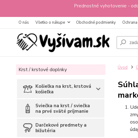
Prednostné vyhotovenie - odo
O nás
Všetko o nákupe
Obchodné podmienky
Ochrana
Úvod
O
Krst / krstové doplnky
Súhla
Košieľka na krst, krstová
košieľka
mark
Sviečka na krst / sviečka
Ude
na prvé sväté príjmanie
zmy
oso
Darčekové predmety a
úda
bižutéria