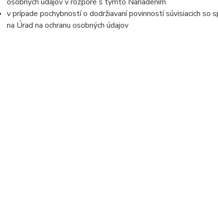
osobných údajov v rozpore s týmto Nariadením
v prípade pochybností o dodržiavaní povinností súvisiacich so
na Úrad na ochranu osobných údajov