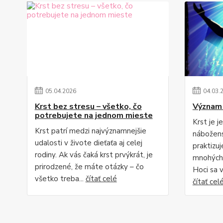
05
.
04
.
2026
04
.
03
.
Krst bez stresu – všetko, čo
Význam 
potrebujete na jednom mieste
Krst je j
Krst patrí medzi najvýznamnejšie
nábožens
udalosti v živote dieťaťa aj celej
praktizu
rodiny. Ak vás čaká krst prvýkrát, je
mnohých
prirodzené, že máte otázky – čo
Hoci sa 
všetko treba...
čítať celé
čítať cel