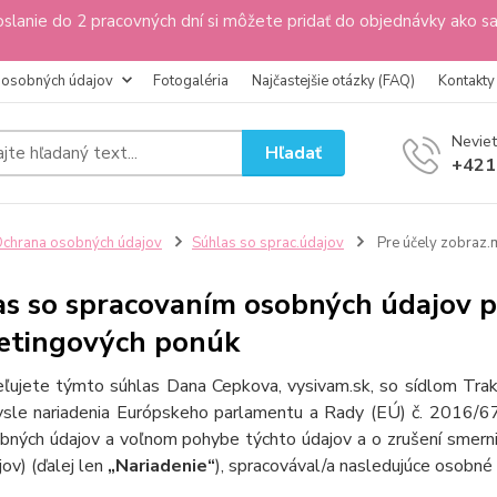
slanie do 2 pracovných dní si môžete pridať do objednávky ako s
 osobných údajov
Fotogaléria
Najčastejšie otázky (FAQ)
Kontakty
Neviet
Hľadať
+421
chrana osobných údajov
Súhlas so sprac.údajov
Pre účely zobraz.
s so spracovaním osobných údajov p
etingových ponúk
ľujete týmto súhlas Dana Cepkova, vysivam.sk, so sídlom Tr
sle nariadenia Európskeho parlamentu a Rady (EÚ) č. 2016/679
bných údajov a voľnom pohybe týchto údajov a o zrušení smern
jov) (ďalej len
„Nariadenie“
), spracovával/a nasledujúce osobné 