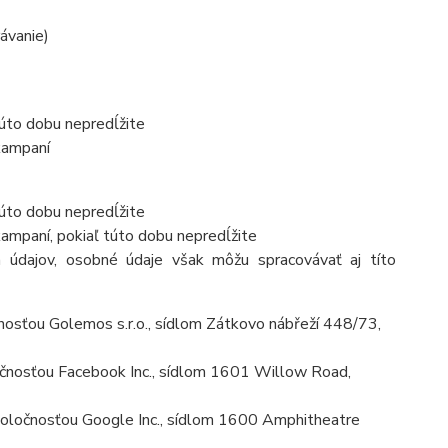
rávanie)
túto dobu nepredĺžite
kampaní
túto dobu nepredĺžite
ampaní, pokiaľ túto dobu nepredĺžite
 údajov, osobné údaje však môžu spracovávať aj títo
osťou Golemos s.r.o., sídlom Zátkovo nábřeží 448/73,
čnosťou Facebook Inc., sídlom 1601 Willow Road,
ločnosťou Google Inc., sídlom 1600 Amphitheatre