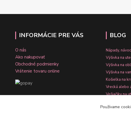
INFORMÁCIE PRE VÁS
BLOG
O nás
Nápady, návod
Ako nakupovať
Výšivka na ut
Obchodné podmienky
Výšivka na ob
Vrátenie tovaru online
Výšivka na va
Košielka na kr
Vrecká alebo 
Vešiačiky na u
WebShopy.s
Používame cooki