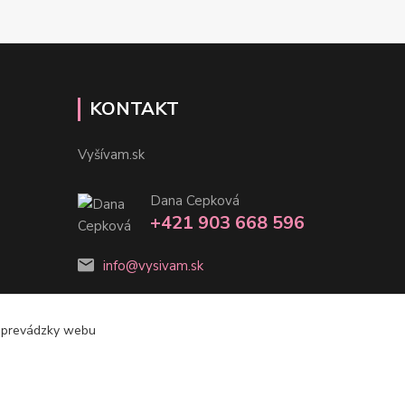
KONTAKT
Vyšívam.sk
Dana Cepková
+421 903 668 596
info@vysivam.sk
e prevádzky webu