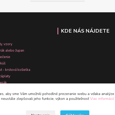
KDE NÁS NÁJDETE
y, vzory
erák alebo župan
lečenie
nkúš
st - krstová košielka
záplaty
terák
k
es, aby sme Vám umožnili pohodlné prezeranie webu a vďaka analýz
neustále zlepšovali jeho funkcie, výkon a použiteľnosť
Viac informácií