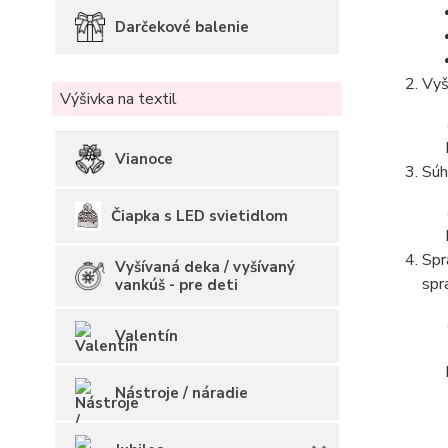
Darčekové balenie
Vyš
Výšivka na textil
Vianoce
Súh
Čiapka s LED svietidlom
Spr
Vyšívaná deka / vyšívaný
spr
vankúš - pre deti
Valentín
Nástroje / náradie