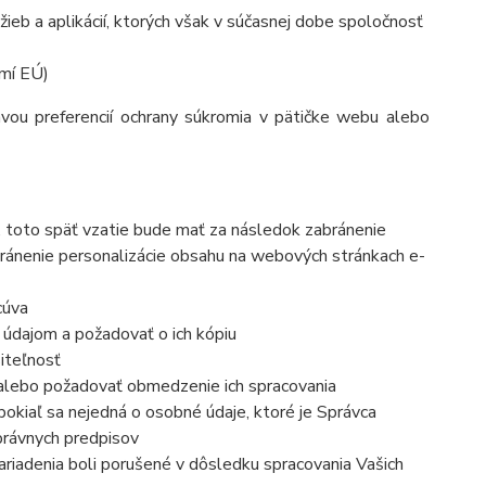
ieb a aplikácií, ktorých však v súčasnej dobe spoločnosť
mí EÚ)
vou preferencií ochrany súkromia v pätičke webu alebo
, toto späť vzatie bude mať
za následok zabránenie
ránenie personalizácie obsahu na webových stránkach e-
cúva
 údajom a požadovať o ich kópiu
iteľnosť
 alebo požadovať obmedzenie ich spracovania
okiaľ sa nejedná o osobné údaje, ktoré je Správca
právnych predpisov
ariadenia boli porušené v dôsledku spracovania Vašich