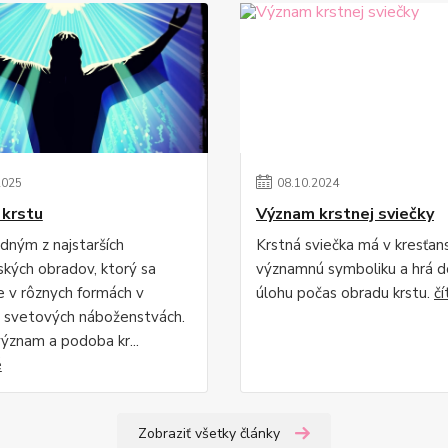
2025
08
.
10
.
2024
krstu
Význam krstnej sviečky
edným z najstarších
Krstná sviečka má v kresťan
kých obradov, ktorý sa
významnú symboliku a hrá d
je v rôznych formách v
úlohu počas obradu krstu.
čí
 svetových náboženstvách.
význam a podoba kr...
é
Zobraziť všetky články