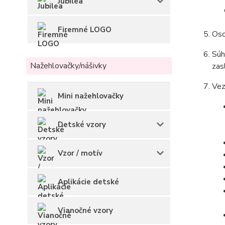
Jubilea
Firemné LOGO
Oso
Súh
Nažehlovačky/nášivky
zas
Vez
Mini nažehlovačky
Detské vzory
Vzor / motív
Aplikácie detské
Vianočné vzory