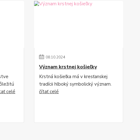
08
.
10
.
2024
Význam krstnej košieľky
stve
Krstná košieľka má v kresťanskej
ôležitú
tradícii hlboký symbolický význam.
tať celé
čítať celé