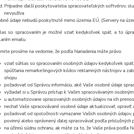
Prípadne ďalší poskytovatelia spracovateľských softvérov, služ
nevyužíva
bné údaje nebudú poskytnuté mimo územia EÚ. (Servery na úze
las so spracovaním je možné vziať kedykoľvek späť, a to úpra
laním emailu.
mite prosíme na vedomie, že podľa Nariadenia máte právo:
vziať súhlas so spracovaním osobných údajov kedykoľvek späť
spúšťania remarketingových kódov reklamných nástrojov a zab
shopu
požadovať od Správcu informáciu, aké Vaše osobné údaje spra
vyžiadať si u Správcu prístup k Vašim spracovávaným osobným
u automatizovane spracovaných osobných údajov na ich prenos
nechať Vaše spracovávané osobné údaje aktualizovať, opraviť
požadovať od spoločnosti vymazanie Vašich osobných údajov, p
povinný alebo oprávnený ďalej spracovávať podľa príslušných 
na účinnú súdnu ochranu, ak máte za to, že Vaše práva podľa N