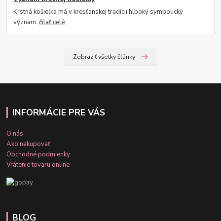
Krstná košieľka má v kresťanskej tradícii hlboký symbolický
význam.
čítať celé
Zobraziť všetky články
INFORMÁCIE PRE VÁS
O nás
Ako nakupovať
Obchodné podmienky
Vrátenie tovaru online
BLOG