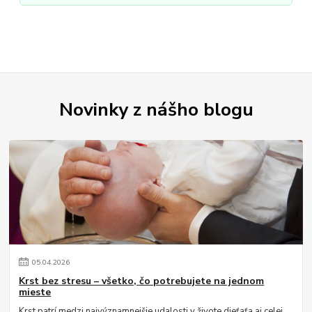
Novinky z nášho blogu
05
.
04
.
2026
Krst bez stresu – všetko, čo potrebujete na jednom
mieste
Krst patrí medzi najvýznamnejšie udalosti v živote dieťaťa aj celej