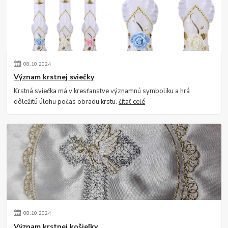
08
.
10
.
2024
Význam krstnej sviečky
Krstná sviečka má v kresťanstve významnú symboliku a hrá
dôležitú úlohu počas obradu krstu.
čítať celé
08
.
10
.
2024
Význam krstnej košieľky