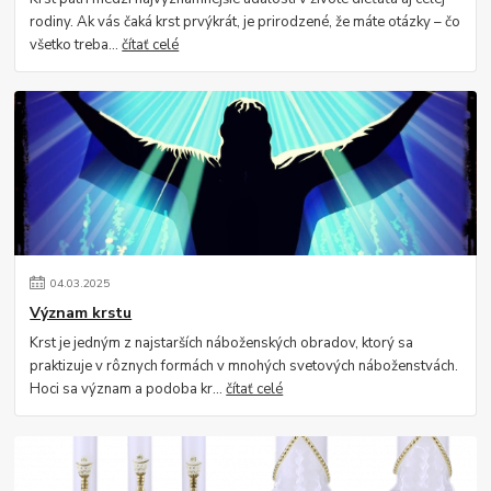
rodiny. Ak vás čaká krst prvýkrát, je prirodzené, že máte otázky – čo
všetko treba...
čítať celé
04
.
03
.
2025
Význam krstu
Krst je jedným z najstarších náboženských obradov, ktorý sa
praktizuje v rôznych formách v mnohých svetových náboženstvách.
Hoci sa význam a podoba kr...
čítať celé