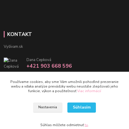
KONTAKT
Vyšívam.sk
Dana Cepková
+421 903 668 596
info@vysivam.sk
Používame cookies, aby sme Vám umožnili pohodlné prezeranie
webu a vďaka analýze prevádzky webu neustále zlepšovali jeho
funkcie, výkon a použiteľnosť
Viac informácií
Súhlasím
Nastavenia
©vysivam.sk
Vytvorené na
Eshop-rychlo.sk
Súhlas môžete odmietnuť
tu
.