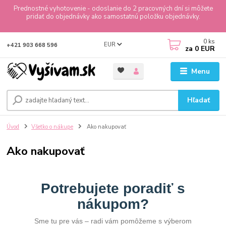
Prednostné vyhotovenie - odoslanie do 2 pracovných dní si môžete
pridať do objednávky ako samostatnú položku objednávky.
0
ks
EUR
+421 903 668 596
za
0 EUR
Menu
Hľadať
Úvod
Všetko o nákupe
Ako nakupovať
Ako nakupovať
Potrebujete poradiť s
nákupom?
Sme tu pre vás – radi vám pomôžeme s výberom