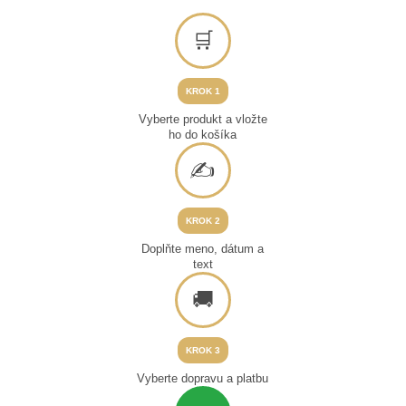
🛒
KROK 1
Vyberte produkt a vložte
ho do košíka
✍
KROK 2
Doplňte meno, dátum a
text
🚚
KROK 3
Vyberte dopravu a platbu