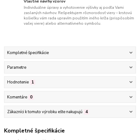
Vlastné návrhy vzorov
Individuálne úpravy a vyhotovenie výšivky aj podľa Vami
zaslaných návrhov. Rešpektujem rôznorodosť viery – krstovú
košieľku vám rada upravím použitím iného kríža (prispôsobím
vašej viere) alebo alternatívneho symbolu.
Kompletné špecifikácie
Parametre
Hodnotenie
1
Komentáre
0
Zákazníci k tomuto výrobku ešte nakupujú
4
Kompletné špecifikácie