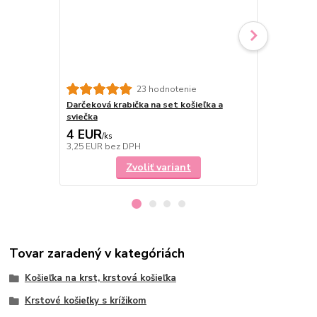
23 hodnotenie
Darčeková krabička na set košieľka a
Sviečka na k
sviečka
do krstu
4 EUR
10 EUR
/
ks
/
k
3,25 EUR
bez DPH
8,13 EUR
be
Zvoliť variant
Tovar zaradený v kategóriách
Košieľka na krst, krstová košieľka
Krstové košieľky s krížikom