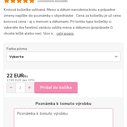
Ohodnotiť produkt
Krstová košieľka vyšívaná. Meno a dátum narodenia,krstu a prípadne
zmeny napíšte do poznámky v objednávke . Cena za košieľku je už cena
koncová cena - aj s menom a dátumami. Pri tomto type košielky si
vyberáte iba farebnú variáciu vyšitia mena a dátumov (poprípade či
chcete krížik alebo nie). Vzor n...
celý popis
Farba písma
22 EUR
/
ks
17,89 EUR
bez DPH
Pridať do košíka
Poznámka k tomuto výrobku