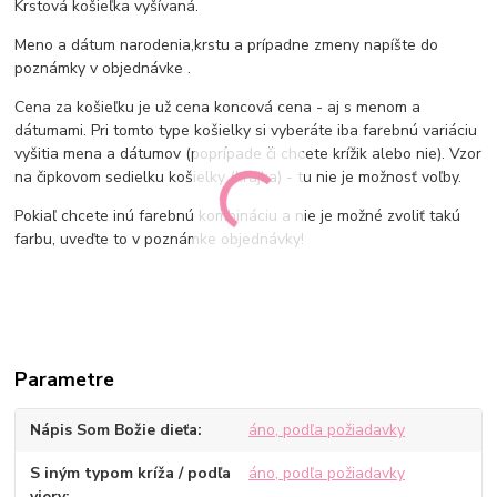
Krstová košieľka vyšívaná.
Meno a dátum narodenia,krstu a prípadne zmeny napíšte do
poznámky v objednávke .
Cena za košieľku je už cena koncová cena - aj s menom a
dátumami. Pri tomto type košielky si vyberáte iba farebnú variáciu
vyšitia mena a dátumov (poprípade či chcete krížik alebo nie). Vzor
na čipkovom sedielku košielky (krajka) - tu nie je možnosť voľby.
Pokiaľ chcete inú farebnú kombináciu a nie je možné zvoliť takú
farbu, uveďte to v poznámke objednávky!
Parametre
Nápis Som Božie dieťa
áno, podľa požiadavky
S iným typom kríža / podľa
áno, podľa požiadavky
viery