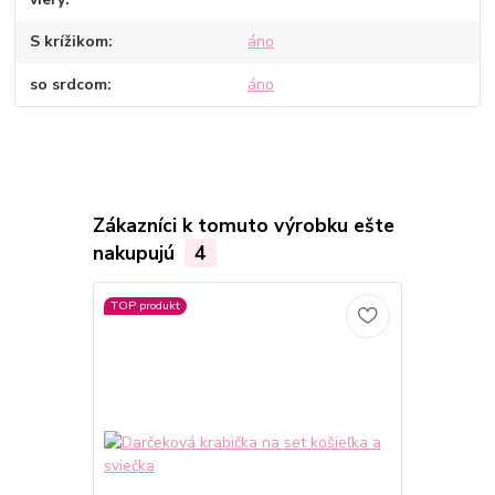
S krížikom
áno
so srdcom
áno
Zákazníci k tomuto výrobku ešte
nakupujú
4
TOP produkt