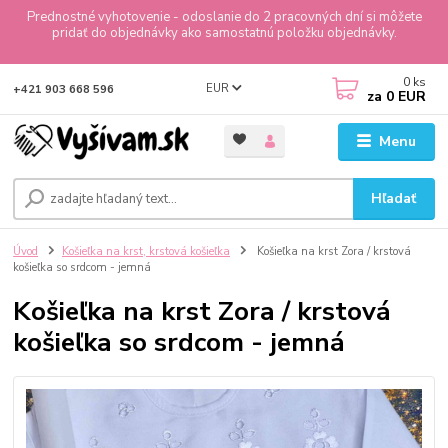
Prednostné vyhotovenie - odoslanie do 2 pracovných dní si môžete
pridať do objednávky ako samostatnú položku objednávky.
0
ks
EUR
+421 903 668 596
za
0 EUR
Menu
Hľadať
Úvod
Košieľka na krst, krstová košieľka
Košieľka na krst Zora / krstová
košieľka so srdcom - jemná
Košieľka na krst Zora / krstová
košieľka so srdcom - jemná