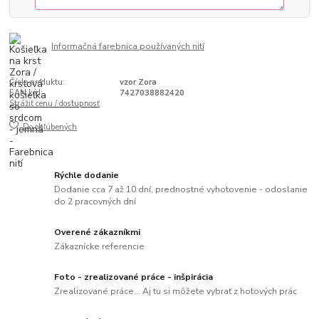
Informačná farebnica používaných nití
Číslo produktu:
vzor Zora
EAN kód:
7427038882420
Strážiť cenu / dostupnosť
Do obľúbených
Rýchle dodanie
Dodanie cca 7 až 10 dní, prednostné vyhotovenie - odoslanie
do 2 pracovných dní
Overené zákazníkmi
Zákaznícke referencie
Foto - zrealizované práce - inšpirácia
Zrealizované práce... Aj tu si môžete vybrať z hotových prác