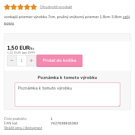
Ohodnotiť produkt
vonkajší priemer výrobku 7cm, pružný vnútorný priemer 1,8cm-3,8cm
celý
popis
1,50 EUR
/
ks
1,22 EUR
bez DPH
Pridať do košíka
Poznámka k tomuto výrobku
Číslo produktu:
1
EAN kód:
7427038825383
Strážiť cenu / dostupnosť