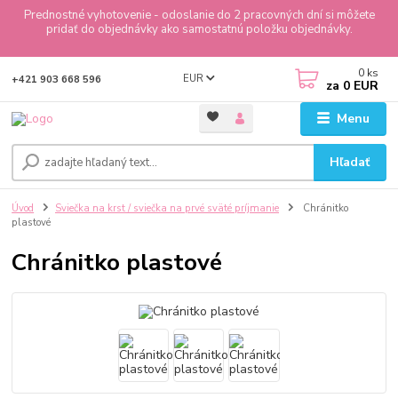
Prednostné vyhotovenie - odoslanie do 2 pracovných dní si môžete
pridať do objednávky ako samostatnú položku objednávky.
0
ks
EUR
+421 903 668 596
za
0 EUR
Menu
Hľadať
Úvod
Sviečka na krst / sviečka na prvé sväté príjmanie
Chránitko
plastové
Chránitko plastové