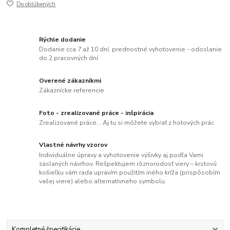
Do obľúbených
Rýchle dodanie
Dodanie cca 7 až 10 dní, prednostné vyhotovenie - odoslanie
do 2 pracovných dní
Overené zákazníkmi
Zákaznícke referencie
Foto - zrealizované práce - inšpirácia
Zrealizované práce... Aj tu si môžete vybrať z hotových prác
Vlastné návrhy vzorov
Individuálne úpravy a vyhotovenie výšivky aj podľa Vami
zaslaných návrhov. Rešpektujem rôznorodosť viery – krstovú
košieľku vám rada upravím použitím iného kríža (prispôsobím
vašej viere) alebo alternatívneho symbolu.
Kompletné špecifikácie