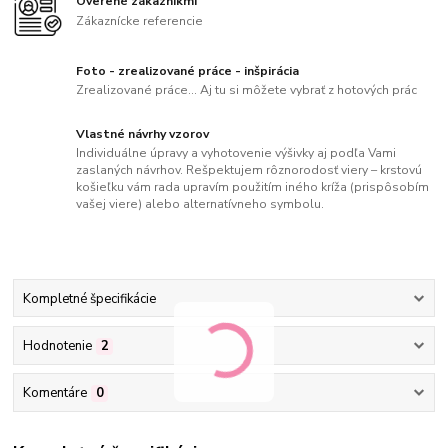
Overené zákazníkmi
Zákaznícke referencie
Foto - zrealizované práce - inšpirácia
Zrealizované práce... Aj tu si môžete vybrať z hotových prác
Vlastné návrhy vzorov
Individuálne úpravy a vyhotovenie výšivky aj podľa Vami
zaslaných návrhov. Rešpektujem rôznorodosť viery – krstovú
košieľku vám rada upravím použitím iného kríža (prispôsobím
vašej viere) alebo alternatívneho symbolu.
Kompletné špecifikácie
Hodnotenie
2
Komentáre
0