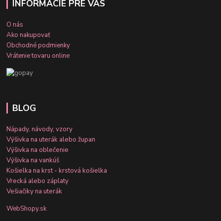
INFORMÁCIE PRE VÁS
O nás
Ako nakupovať
Obchodné podmienky
Vrátenie tovaru online
BLOG
Nápady, návody, vzory
Výšivka na uterák alebo župan
Výšivka na oblečenie
Výšivka na vankúš
Košielka na krst - krstová košielka
Vrecká alebo záplaty
Vešiačiky na uterák
WebShopy.sk