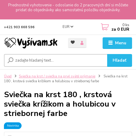
Prednostné vyhotovenie - odoslanie do 2 pracovných dní si môžete
pridať do objednávky ako samostatnú položku objednávky.
0
ks
EUR
+421 903 668 596
za
0 EUR
Menu
Hľadať
Úvod
Sviečka na krst / sviečka na prvé sväté príjmanie
Sviečka na krst
180 , krstová sviečka krížikom a holubicou v striebornej farbe
Sviečka na krst 180 , krstová
sviečka krížikom a holubicou v
striebornej farbe
Novinka