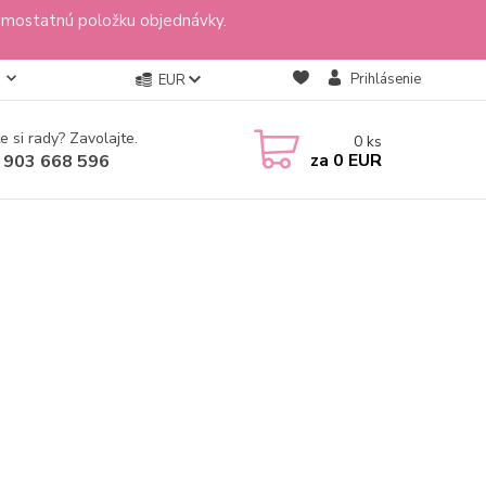
amostatnú položku objednávky.
Prihlásenie
EUR
e si rady? Zavolajte.
0
ks
za
0 EUR
 903 668 596