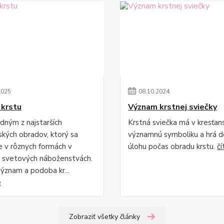
2025
08
.
10
.
2024
krstu
Význam krstnej sviečky
edným z najstarších
Krstná sviečka má v kresťan
kých obradov, ktorý sa
významnú symboliku a hrá d
je v rôznych formách v
úlohu počas obradu krstu.
čí
 svetových náboženstvách.
význam a podoba kr...
é
Zobraziť všetky články