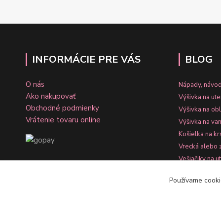
INFORMÁCIE PRE VÁS
BLOG
O nás
Nápady, návod
Ako nakupovať
Výšivka na ut
Obchodné podmienky
Výšivka na ob
Vrátenie tovaru online
Výšivka na va
Košielka na kr
Vrecká alebo 
Vešiačiky na u
WebShopy.s
Používame cooki