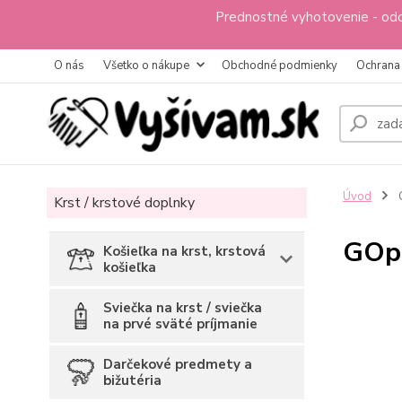
Prednostné vyhotovenie - odo
O nás
Všetko o nákupe
Obchodné podmienky
Ochrana
Úvod
Krst / krstové doplnky
GOpa
Košieľka na krst, krstová
košieľka
Sviečka na krst / sviečka
na prvé sväté príjmanie
Darčekové predmety a
bižutéria