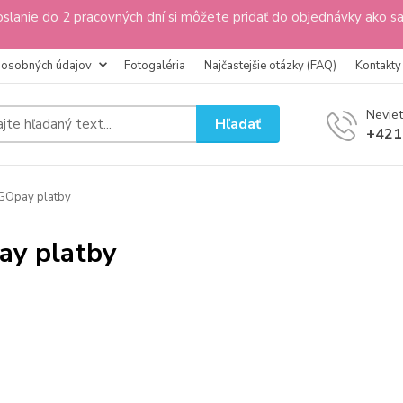
slanie do 2 pracovných dní si môžete pridať do objednávky ako s
 osobných údajov
Fotogaléria
Najčastejšie otázky (FAQ)
Kontakty
Neviet
Hľadať
+421
GOpay platby
y platby