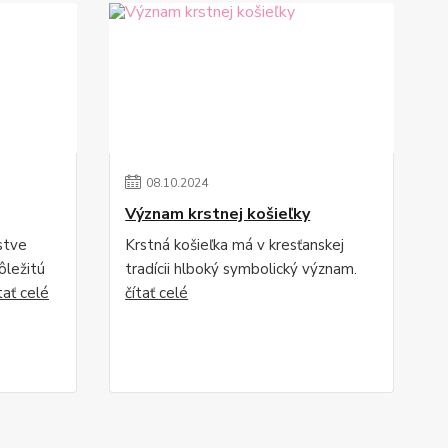
08
.
10
.
2024
Význam krstnej košieľky
stve
Krstná košieľka má v kresťanskej
ôležitú
tradícii hlboký symbolický význam.
tať celé
čítať celé