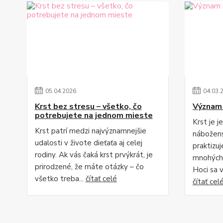
05
.
04
.
2026
04
.
03
.
Krst bez stresu – všetko, čo
Význam 
potrebujete na jednom mieste
Krst je j
Krst patrí medzi najvýznamnejšie
nábožens
udalosti v živote dieťaťa aj celej
praktizu
rodiny. Ak vás čaká krst prvýkrát, je
mnohých
prirodzené, že máte otázky – čo
Hoci sa 
všetko treba...
čítať celé
čítať cel