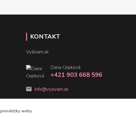
KONTAKT
Vyšívam.sk
Dana Cepková
+421 903 668 596
info@vysivam.sk
e prevádzky webu