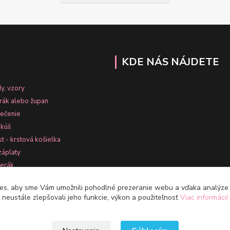
KDE NÁS NÁJDETE
y, vzory
erák alebo župan
lečenie
nkúš
st - krstová košielka
záplaty
terák
k
es, aby sme Vám umožnili pohodlné prezeranie webu a vďaka analýz
neustále zlepšovali jeho funkcie, výkon a použiteľnosť
Viac informácií