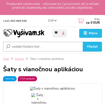
Prednostné vyhotovenie - odoslanie do 2 pracovných dní si môžete
pridať do objednávky ako samostatnú položku objednávky.
0
ks
EUR
+421 903 668 596
za
0 EUR
Menu
Hľadať
Úvod
Vianoce
Šaty s vianočnou aplikáciou
Šaty s vianočnou aplikáciou
Novinka
TOP produkt