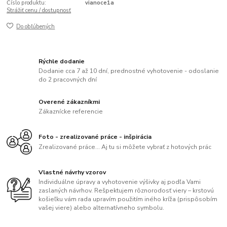
Číslo produktu:
vianoce1a
Strážiť cenu / dostupnosť
Do obľúbených
Rýchle dodanie
Dodanie cca 7 až 10 dní, prednostné vyhotovenie - odoslanie
do 2 pracovných dní
Overené zákazníkmi
Zákaznícke referencie
Foto - zrealizované práce - inšpirácia
Zrealizované práce... Aj tu si môžete vybrať z hotových prác
Vlastné návrhy vzorov
Individuálne úpravy a vyhotovenie výšivky aj podľa Vami
zaslaných návrhov. Rešpektujem rôznorodosť viery – krstovú
košieľku vám rada upravím použitím iného kríža (prispôsobím
vašej viere) alebo alternatívneho symbolu.