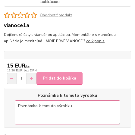
Ohodnotiť produkt
vianoce1a
Dojčenské šaty s vianočnou aplkáciou. Momentálne s vianočnou,
aplíkácia je meniteľná... MOJE PRVÉ VIANOCE ?
celý popis
15 EUR
/
ks
12,20 EUR
bez DPH
Pridať do košíka
Poznámka k tomuto výrobku