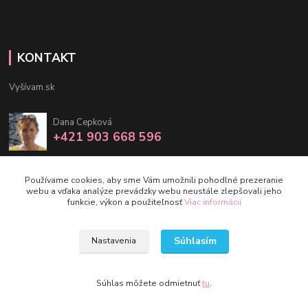
KONTAKT
Vyšívam.sk
Dana Cepková
+421 903 668 596
info@vysivam.sk
Používame cookies, aby sme Vám umožnili pohodlné prezeranie
webu a vďaka analýze prevádzky webu neustále zlepšovali jeho
funkcie, výkon a použiteľnosť
Viac informácií
Súhlasím
Nastavenia
©vysivam.sk
Vytvorené na
Eshop-rychlo.sk
Súhlas môžete odmietnuť
tu
.
. gtag('config', 'AW-16757678211');