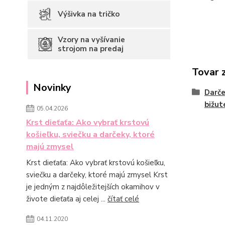
Výšivka na tričko
Vzory na vyšívanie
strojom na predaj
Tovar 
Novinky
Darč
bižut
05.04.2026
Krst dieťaťa: Ako vybrať krstovú
košieľku, sviečku a darčeky, ktoré
majú zmysel
Krst dieťaťa: Ako vybrať krstovú košieľku,
sviečku a darčeky, ktoré majú zmysel Krst
je jedným z najdôležitejších okamihov v
živote dieťaťa aj celej ...
čítať celé
04.11.2020