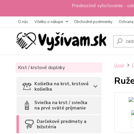
Prednostné vyhotovenie - odo
O nás
Všetko o nákupe
Obchodné podmienky
Ochrana
Úvod
D
Krst / krstové doplnky
Ruže
Košieľka na krst, krstová
košieľka
Sviečka na krst / sviečka
na prvé sväté príjmanie
Darčekové predmety a
bižutéria