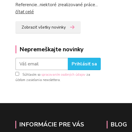
Referencie...niektoré zrealizované práce...
čítať celé
Zobraziť všetky novinky
Nepremeškajte novinky
Prihlásiť sa
Súhlasím so
spracovaním osobných údajov
za
účelom zasielania newslettera.
INFORMÁCIE PRE VÁS
BLOG