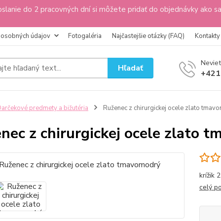
slanie do 2 pracovných dní si môžete pridať do objednávky ako s
 osobných údajov
Fotogaléria
Najčastejšie otázky (FAQ)
Kontakty
Neviet
Hľadať
+421
arčekové predmety a bižutéria
Ruženec z chirurgickej ocele zlato tmav
nec z chirurgickej ocele zlato 
krížik 
celý p