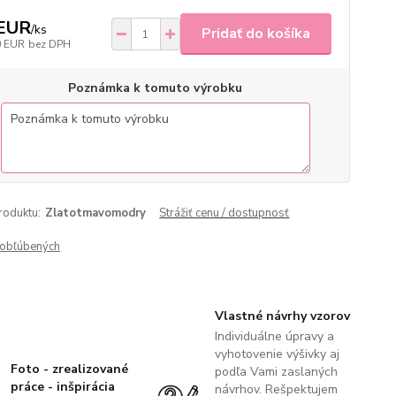
 EUR
/
ks
Pridať do košíka
0 EUR
bez DPH
Poznámka k tomuto výrobku
roduktu:
Zlatotmavomodry
Strážiť cenu / dostupnosť
obľúbených
Vlastné návrhy vzorov
Individuálne úpravy a
vyhotovenie výšivky aj
Foto - zrealizované
podľa Vami zaslaných
práce - inšpirácia
návrhov. Rešpektujem