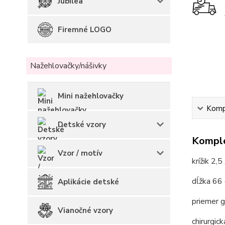
Jubilea
Firemné LOGO
Nažehlovačky/nášivky
Mini nažehlovačky
Kompl
Detské vzory
Komple
Vzor / motív
krížik 2,5
dĺžka 66 
Aplikácie detské
priemer 
Vianočné vzory
chirurgick