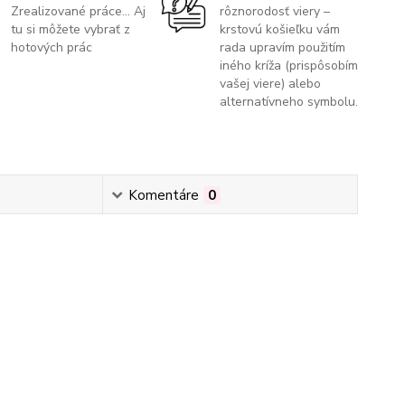
Zrealizované práce... Aj
rôznorodosť viery –
tu si môžete vybrať z
krstovú košieľku vám
hotových prác
rada upravím použitím
iného kríža (prispôsobím
vašej viere) alebo
alternatívneho symbolu.
Komentáre
0