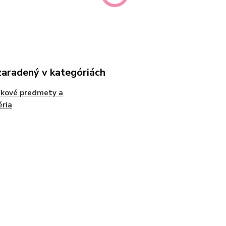
zaradený v kategóriách
ekové predmety a
éria