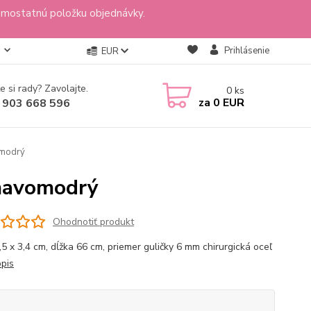
amostatnú položku objednávky.
Prihlásenie
EUR
e si rady? Zavolajte.
0
ks
za
0 EUR
 903 668 596
omodrý
tmavomodrý
Ohodnotiť produkt
2,5 x 3,4 cm, dĺžka 66 cm, priemer guličky 6 mm chirurgická oceľ
opis