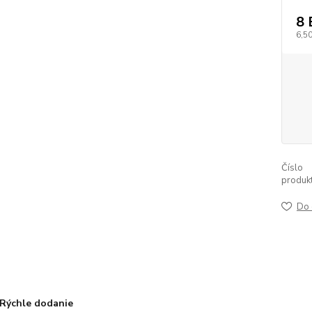
8
6,5
Číslo
produkt
Do 
Rýchle dodanie