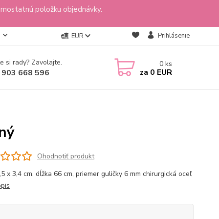
amostatnú položku objednávky.
Prihlásenie
EUR
e si rady? Zavolajte.
0
ks
za
0 EUR
 903 668 596
rný
Ohodnotiť produkt
2,5 x 3,4 cm, dĺžka 66 cm, priemer guličky 6 mm chirurgická oceľ
opis