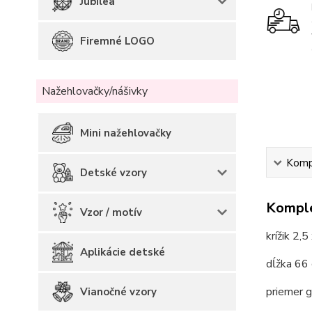
Jubilea
Firemné LOGO
Nažehlovačky/nášivky
Mini nažehlovačky
Kompl
Detské vzory
Komple
Vzor / motív
krížik 2,5
Aplikácie detské
dĺžka 66 
priemer 
Vianočné vzory