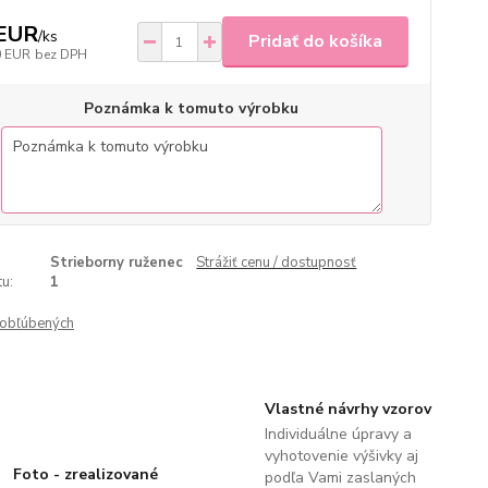
 EUR
/
ks
Pridať do košíka
0 EUR
bez DPH
Poznámka k tomuto výrobku
Strieborny ruženec
Strážiť cenu / dostupnosť
u:
1
obľúbených
Vlastné návrhy vzorov
Individuálne úpravy a
vyhotovenie výšivky aj
Foto - zrealizované
podľa Vami zaslaných