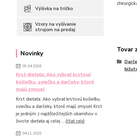
chirurgick
Výšivka na tričko
Vzory na vyšívanie
strojom na predaj
Tovar 
Novinky
Darč
05.04.2026
bižut
Krst dieťaťa: Ako vybrať krstovú
košieľku, sviečku a darčeky, ktoré
majú zmysel
Krst dieťaťa: Ako vybrať krstovú košieľku,
sviečku a darčeky, ktoré majú zmysel Krst
je jedným z najdôležitejších okamihov v
živote dieťaťa aj celej ...
čítať celé
04.11.2020