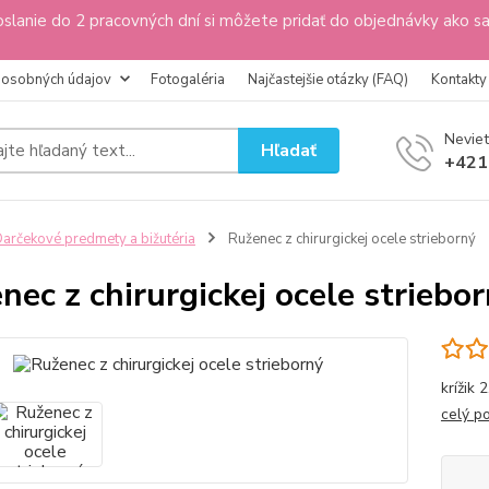
slanie do 2 pracovných dní si môžete pridať do objednávky ako s
 osobných údajov
Fotogaléria
Najčastejšie otázky (FAQ)
Kontakty
Neviet
Hľadať
+421
arčekové predmety a bižutéria
Ruženec z chirurgickej ocele strieborný
nec z chirurgickej ocele striebo
krížik 
celý p