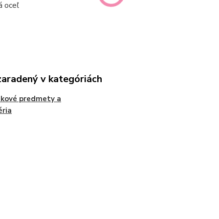
á oceľ
zaradený v kategóriách
ekové predmety a
éria