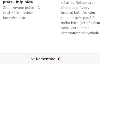
práce - inšpirácia
návrhov. Rešpektujem
Zrealizované práce... Aj
rôznorodosť viery –
tu si môžete vybrať z
krstovú košieľku vám
hotových prác
rada upravím použitím
iného kríža (prispôsobím
vašej viere) alebo
alternatívneho symbolu.
Komentáre
0