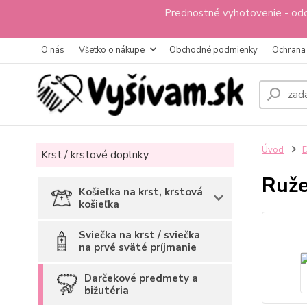
Prednostné vyhotovenie - odo
O nás
Všetko o nákupe
Obchodné podmienky
Ochrana
Úvod
D
Krst / krstové doplnky
Ruže
Košieľka na krst, krstová
košieľka
Sviečka na krst / sviečka
na prvé sväté príjmanie
Darčekové predmety a
bižutéria