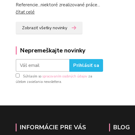
Referencie...niektoré zrealizované práce...
čítať celé
Zobraziť všetky novinky
Nepremeškajte novinky
Prihlásiť sa
Súhlasím so
spracovaním osobných údajov
za
účelom zasielania newslettera.
INFORMÁCIE PRE VÁS
BLOG