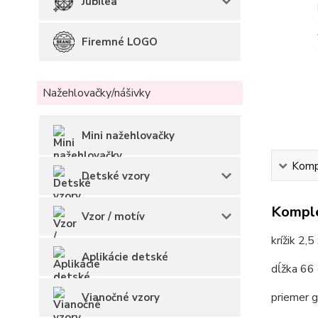
Jubilea
Firemné LOGO
Nažehlovačky/nášivky
Mini nažehlovačky
Kompl
Detské vzory
Komple
Vzor / motív
krížik 2,5
Aplikácie detské
dĺžka 66 
priemer 
Vianočné vzory