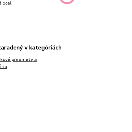
á oceľ
zaradený v kategóriách
ekové predmety a
éria