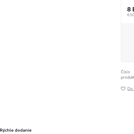
8
6,5
Číslo
produkt
Do 
Rýchle dodanie