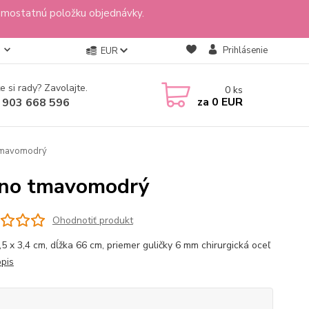
amostatnú položku objednávky.
Prihlásenie
EUR
e si rady? Zavolajte.
0
ks
za
0 EUR
 903 668 596
 tmavomodrý
orno tmavomodrý
Ohodnotiť produkt
2,5 x 3,4 cm, dĺžka 66 cm, priemer guličky 6 mm chirurgická oceľ
opis