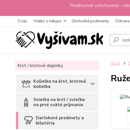
Prednostné vyhotovenie - odo
O nás
Všetko o nákupe
Obchodné podmienky
Ochrana
Úvod
D
Krst / krstové doplnky
Ruže
Košieľka na krst, krstová
košieľka
Sviečka na krst / sviečka
na prvé sväté príjmanie
Darčekové predmety a
bižutéria