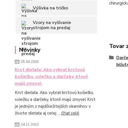
chirurgick
Výšivka na tričko
Vzory na vyšívanie
strojom na predaj
Tovar 
Novinky
Darč
05.04.2026
bižut
Krst dieťaťa: Ako vybrať krstovú
košieľku, sviečku a darčeky, ktoré
majú zmysel
Krst dieťaťa: Ako vybrať krstovú košieľku,
sviečku a darčeky, ktoré majú zmysel Krst
je jedným z najdôležitejších okamihov v
živote dieťaťa aj celej ...
čítať celé
04.11.2020