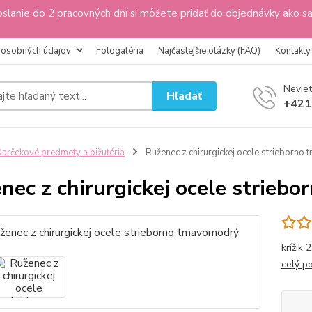
slanie do 2 pracovných dní si môžete pridať do objednávky ako s
 osobných údajov
Fotogaléria
Najčastejšie otázky (FAQ)
Kontakty
Neviet
Hľadať
+421
arčekové predmety a bižutéria
Ruženec z chirurgickej ocele strieborno
nec z chirurgickej ocele strieb
krížik 
celý p