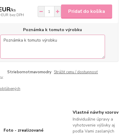
 EUR
/
ks
Pridať do košíka
0 EUR
bez DPH
Poznámka k tomuto výrobku
Striebornotmavomodry
Strážiť cenu / dostupnosť
u:
obľúbených
Vlastné návrhy vzorov
Individuálne úpravy a
vyhotovenie výšivky aj
Foto - zrealizované
podľa Vami zaslaných