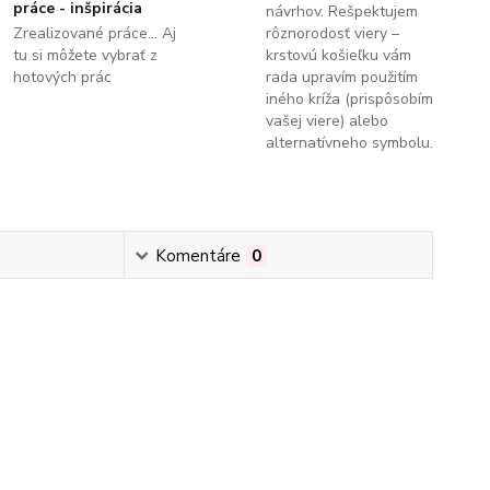
práce - inšpirácia
návrhov. Rešpektujem
Zrealizované práce... Aj
rôznorodosť viery –
tu si môžete vybrať z
krstovú košieľku vám
hotových prác
rada upravím použitím
iného kríža (prispôsobím
vašej viere) alebo
alternatívneho symbolu.
Komentáre
0