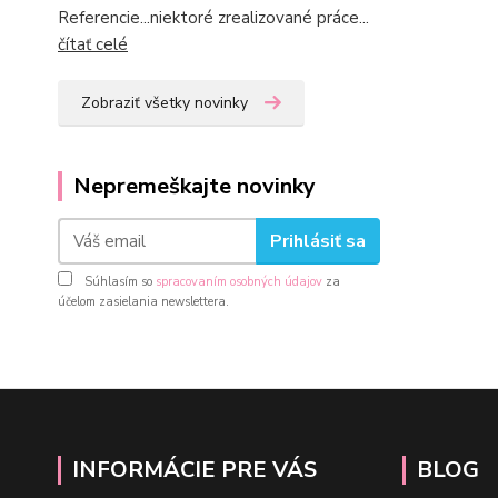
Referencie...niektoré zrealizované práce...
čítať celé
Zobraziť všetky novinky
Nepremeškajte novinky
Prihlásiť sa
Súhlasím so
spracovaním osobných údajov
za
účelom zasielania newslettera.
INFORMÁCIE PRE VÁS
BLOG