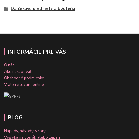
Darčekové predmety a bižutéria
INFORMÁCIE PRE VÁS
O nás
Ako nakupovať
Obchodné podmienky
Vrátenie tovaru online
BLOG
Nápady, návody, vzory
Výšivka na uterák alebo župan