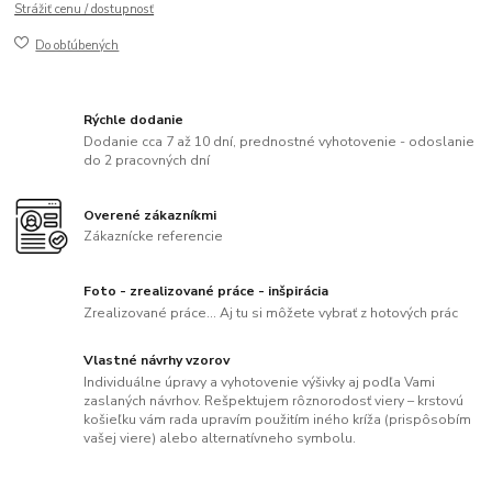
Strážiť cenu / dostupnosť
Do obľúbených
Rýchle dodanie
Dodanie cca 7 až 10 dní, prednostné vyhotovenie - odoslanie
do 2 pracovných dní
Overené zákazníkmi
Zákaznícke referencie
Foto - zrealizované práce - inšpirácia
Zrealizované práce... Aj tu si môžete vybrať z hotových prác
Vlastné návrhy vzorov
Individuálne úpravy a vyhotovenie výšivky aj podľa Vami
zaslaných návrhov. Rešpektujem rôznorodosť viery – krstovú
košieľku vám rada upravím použitím iného kríža (prispôsobím
vašej viere) alebo alternatívneho symbolu.