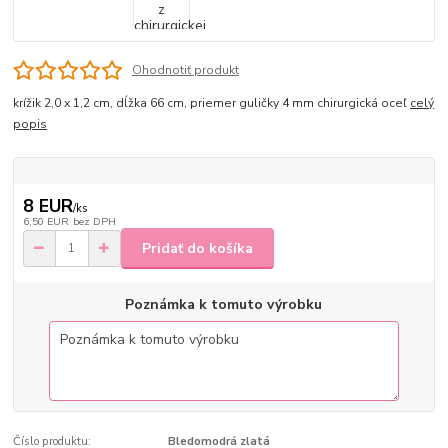
Ohodnotiť produkt
krížik 2,0 x 1,2 cm, dĺžka 66 cm, priemer guličky 4 mm chirurgická oceľ
celý
popis
8 EUR
/
ks
6,50 EUR
bez DPH
Pridať do košíka
Poznámka k tomuto výrobku
Číslo produktu:
Bledomodrá zlatá