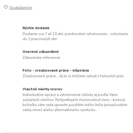
Do obľúbených
Rýchle dodanie
Dodanie cca 7 až 10 dní, prednostné vyhotovenie - odoslanie
do 2 pracovných dní
Overené zákazníkmi
Zákaznícke referencie
Foto - zrealizované práce - inšpirácia
Zrealizované práce... Aj tu si môžete vybrať z hotových prác
Vlastné návrhy vzorov
Individuálne úpravy a vyhotovenie výšivky aj podľa Vami
zaslaných návrhov. Rešpektujem rôznorodosť viery – krstovú
košieľku vám rada upravím použitím iného kríža (prispôsobím
vašej viere) alebo alternatívneho symbolu.