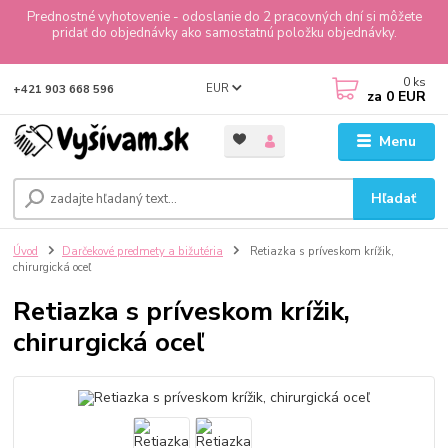
Prednostné vyhotovenie - odoslanie do 2 pracovných dní si môžete
pridať do objednávky ako samostatnú položku objednávky.
0
ks
EUR
+421 903 668 596
za
0 EUR
Menu
Hľadať
Úvod
Darčekové predmety a bižutéria
Retiazka s príveskom krížik,
chirurgická oceľ
Retiazka s príveskom krížik,
chirurgická oceľ