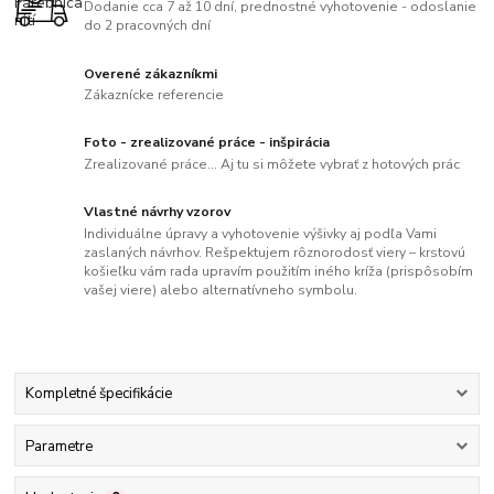
Dodanie cca 7 až 10 dní, prednostné vyhotovenie - odoslanie
do 2 pracovných dní
Overené zákazníkmi
Zákaznícke referencie
Foto - zrealizované práce - inšpirácia
Zrealizované práce... Aj tu si môžete vybrať z hotových prác
Vlastné návrhy vzorov
Individuálne úpravy a vyhotovenie výšivky aj podľa Vami
zaslaných návrhov. Rešpektujem rôznorodosť viery – krstovú
košieľku vám rada upravím použitím iného kríža (prispôsobím
vašej viere) alebo alternatívneho symbolu.
Kompletné špecifikácie
Parametre