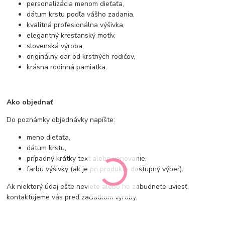
personalizácia menom dieťaťa,
dátum krstu podľa vášho zadania,
kvalitná profesionálna výšivka,
elegantný kresťanský motív,
slovenská výroba,
originálny dar od krstných rodičov,
krásna rodinná pamiatka.
Ako objednať
Do poznámky objednávky napíšte:
meno dieťaťa,
dátum krstu,
prípadný krátky text alebo venovanie,
farbu výšivky (ak je pri produkte dostupný výber).
Ak niektorý údaj ešte neviete alebo ho zabudnete uviesť,
kontaktujeme vás pred začiatkom výroby.