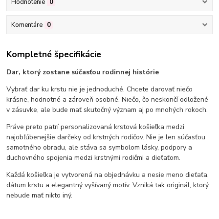
Hodnotenie
0
Komentáre
0
Kompletné špecifikácie
Dar, ktorý zostane súčasťou rodinnej histórie
Vybrať dar ku krstu nie je jednoduché. Chcete darovať niečo
krásne, hodnotné a zároveň osobné. Niečo, čo neskončí odložené
v zásuvke, ale bude mať skutočný význam aj po mnohých rokoch.
Práve preto patrí personalizovaná krstová košieľka medzi
najobľúbenejšie darčeky od krstných rodičov. Nie je len súčasťou
samotného obradu, ale stáva sa symbolom lásky, podpory a
duchovného spojenia medzi krstnými rodičmi a dieťaťom.
Každá košieľka je vytvorená na objednávku a nesie meno dieťaťa,
dátum krstu a elegantný vyšívaný motív. Vzniká tak originál, ktorý
nebude mať nikto iný.