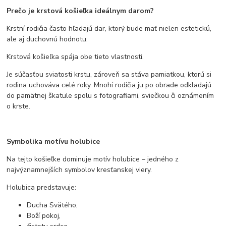
Prečo je krstová košieľka ideálnym darom?
Krstní rodičia často hľadajú dar, ktorý bude mať nielen estetickú,
ale aj duchovnú hodnotu.
Krstová košieľka spája obe tieto vlastnosti.
Je súčasťou sviatosti krstu, zároveň sa stáva pamiatkou, ktorú si
rodina uchováva celé roky. Mnohí rodičia ju po obrade odkladajú
do pamätnej škatule spolu s fotografiami, sviečkou či oznámením
o krste.
Symbolika motívu holubice
Na tejto košieľke dominuje motív holubice – jedného z
najvýznamnejších symbolov kresťanskej viery.
Holubica predstavuje:
Ducha Svätého,
Boží pokoj,