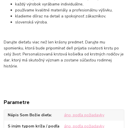
každý výrobok vyrábame individuálne,
používame kvalitné materiály a profesionálnu výšivku,
kladieme dôraz na detail a spokojnosť zákazníkov,
slovenská výroba.
Darujte dieťaťu viac než len krásny predmet. Darujte mu
spomienku, ktorá bude pripomínať deň prijatia sviatosti krstu po
celý život. Personalizovaná krstová košieľka od krstných rodičov je
dar, ktorý má skutočný význam a zostane súčasťou rodinnej
histórie.
Parametre
Nápis Som Božie dieťa
áno, podľa požiadavky
S iným typom kríža / podľa
áno, podľa požiadavky