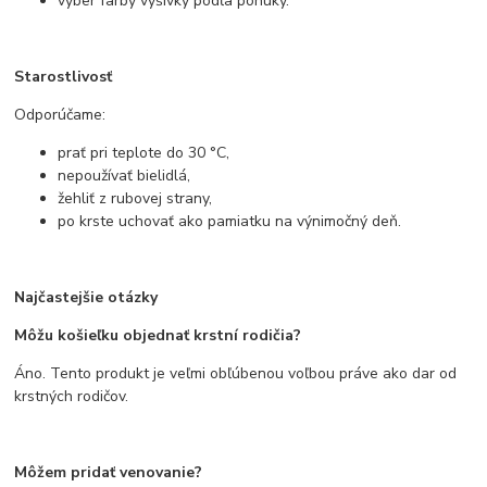
výber farby výšivky podľa ponuky.
Starostlivosť
Odporúčame:
prať pri teplote do 30 °C,
nepoužívať bielidlá,
žehliť z rubovej strany,
po krste uchovať ako pamiatku na výnimočný deň.
Najčastejšie otázky
Môžu košieľku objednať krstní rodičia?
Áno. Tento produkt je veľmi obľúbenou voľbou práve ako dar od
krstných rodičov.
Môžem pridať venovanie?