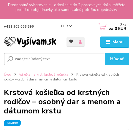
Prednostné vyhotovenie - odoslanie do 2 pracovných dní si môžete
pridať do objednávky ako samostatnú položku objednávky.
0
ks
EUR
+421 903 668 596
za
0 EUR
Menu
Hľadať
Úvod
Košieľka na krst, krstová košieľka
Krstová košieľka od krstných
rodičov – osobný dar s menom a dátumom krstu
Krstová košieľka od krstných
rodičov – osobný dar s menom a
dátumom krstu
Novinka