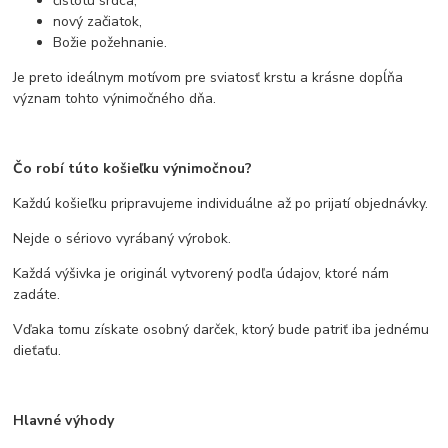
čistotu srdca,
nový začiatok,
Božie požehnanie.
Je preto ideálnym motívom pre sviatosť krstu a krásne dopĺňa
význam tohto výnimočného dňa.
Čo robí túto košieľku výnimočnou?
Každú košieľku pripravujeme individuálne až po prijatí objednávky.
Nejde o sériovo vyrábaný výrobok.
Každá výšivka je originál vytvorený podľa údajov, ktoré nám
zadáte.
Vďaka tomu získate osobný darček, ktorý bude patriť iba jednému
dieťaťu.
Hlavné výhody