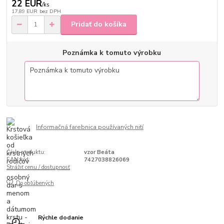
22 EUR
/
ks
17,89 EUR
bez DPH
Pridať do košíka
Poznámka k tomuto výrobku
Informačná farebnica používaných nití
Číslo produktu:
vzor Beáta
EAN kód:
7427038826069
Strážiť cenu / dostupnosť
Do obľúbených
Rýchle dodanie