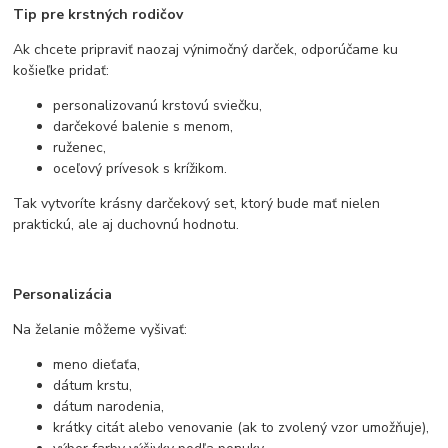
Tip pre krstných rodičov
Ak chcete pripraviť naozaj výnimočný darček, odporúčame ku
košieľke pridať:
personalizovanú krstovú sviečku,
darčekové balenie s menom,
ruženec,
oceľový prívesok s krížikom.
Tak vytvoríte krásny darčekový set, ktorý bude mať nielen
praktickú, ale aj duchovnú hodnotu.
Personalizácia
Na želanie môžeme vyšivať:
meno dieťaťa,
dátum krstu,
dátum narodenia,
krátky citát alebo venovanie (ak to zvolený vzor umožňuje),