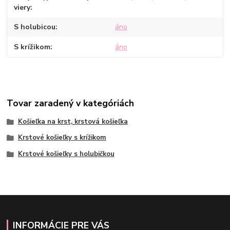
viery
S holubicou
áno
S krížikom
áno
Tovar zaradený v kategóriách
Košieľka na krst, krstová košieľka
Krstové košieľky s krížikom
Krstové košieľky s holubičkou
INFORMÁCIE PRE VÁS