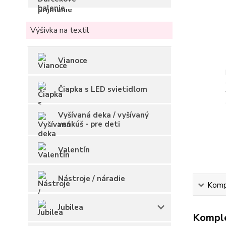
Výšivka na textil
Vianoce
Čiapka s LED svietidlom
Vyšívaná deka / vyšívaný
vankúš - pre deti
Valentín
Nástroje / náradie
Kompl
Jubilea
Komple