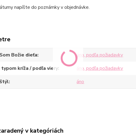
átumy napíšte do poznámky v objednávke.
etre
Som Božie dieťa
áno, podľa požiadavky
 typom kríža / podľa viery
áno, podľa požiadavky
štýl
áno
zaradený v kategóriách