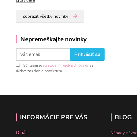
čítať celé
Zobraziť všetky novinky
Nepremeškajte novinky
Prihlásiť sa
Súhlasím so
spracovaním osobných údajov
za
účelom zasielania newslettera.
INFORMÁCIE PRE VÁS
BLOG
O nás
Nápady, návod