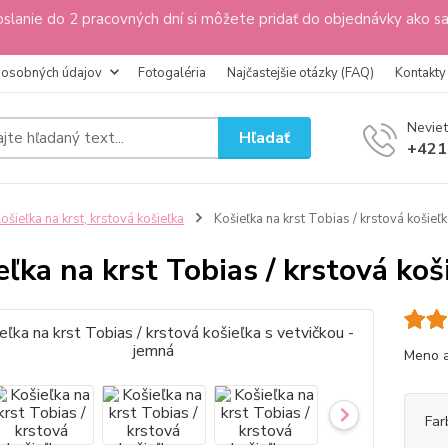
slanie do 2 pracovných dní si môžete pridať do objednávky ako s
 osobných údajov
Fotogaléria
Najčastejšie otázky (FAQ)
Kontakty
Neviet
Hľadať
+421
ošieľka na krst, krstová košieľka
Košieľka na krst Tobias / krstová košieľk
eľka na krst Tobias / krstová koš
Meno a
Far