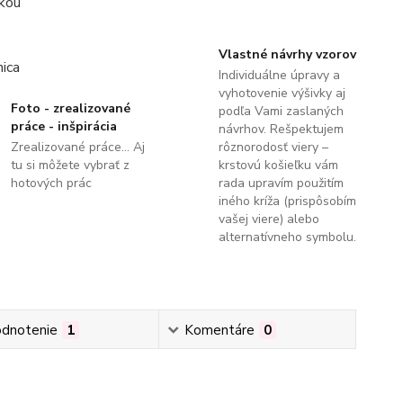
Vlastné návrhy vzorov
Individuálne úpravy a
vyhotovenie výšivky aj
Foto - zrealizované
podľa Vami zaslaných
práce - inšpirácia
návrhov. Rešpektujem
Zrealizované práce... Aj
rôznorodosť viery –
tu si môžete vybrať z
krstovú košieľku vám
hotových prác
rada upravím použitím
iného kríža (prispôsobím
vašej viere) alebo
alternatívneho symbolu.
dnotenie
1
Komentáre
0