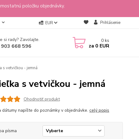
amostatnú položku objednávky.
Prihlásenie
EUR
e si rady? Zavolajte.
0
ks
za
0 EUR
 903 668 596
a s vetvičkou - jemná
ieľka s vetvičkou - jemná
Ohodnotiť produkt
 dátumy napíšte do poznámky v objednávke.
celý popis
ba písma