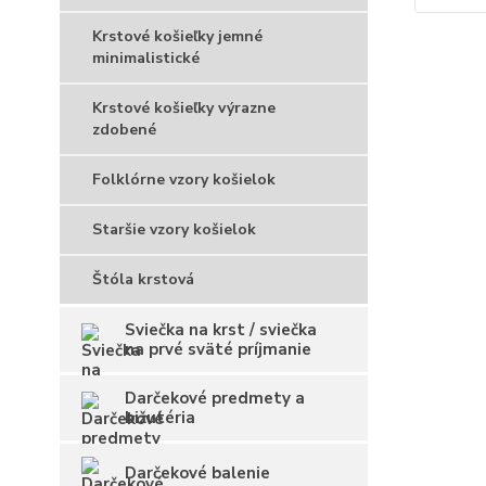
Krstové košieľky jemné
minimalistické
Krstové košieľky výrazne
zdobené
Folklórne vzory košielok
Staršie vzory košielok
Štóla krstová
Sviečka na krst / sviečka
na prvé sväté príjmanie
Darčekové predmety a
bižutéria
Darčekové balenie