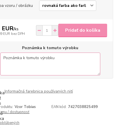
ba vzoru / obrázku
2 EUR
/
ks
Pridať do košíka
89 EUR
bez DPH
Poznámka k tomuto výrobku
Informačná farebnica používaných nití
roduktu:
Vzor Tobias
EAN kód:
7427038825499
 cenu / dostupnosť
obľúbených