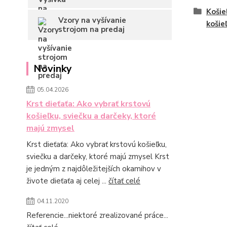
Košie
Vzory na vyšívanie
košie
strojom na predaj
Novinky
05.04.2026
Krst dieťaťa: Ako vybrať krstovú
košieľku, sviečku a darčeky, ktoré
majú zmysel
Krst dieťaťa: Ako vybrať krstovú košieľku,
sviečku a darčeky, ktoré majú zmysel Krst
je jedným z najdôležitejších okamihov v
živote dieťaťa aj celej ...
čítať celé
04.11.2020
Referencie...niektoré zrealizované práce...