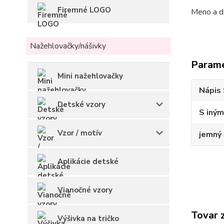
Firemné LOGO
Meno a d
Nažehlovačky/nášivky
Param
Mini nažehlovačky
Nápis 
Detské vzory
S iným
Vzor / motív
jemný 
Aplikácie detské
Vianočné vzory
Tovar 
Výšivka na tričko