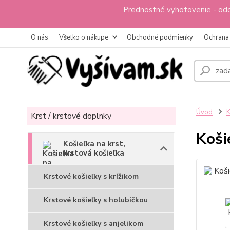
Prednostné vyhotovenie - odo
O nás
Všetko o nákupe
Obchodné podmienky
Ochrana
Úvod
K
Krst / krstové doplnky
Koši
Košieľka na krst,
krstová košieľka
Krstové košieľky s krížikom
Krstové košieľky s holubičkou
Krstové košieľky s anjelikom