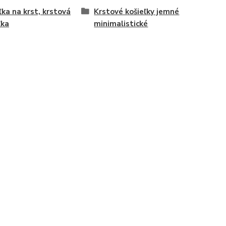
ľka na krst, krstová
Krstové košieľky jemné
ľka
minimalistické