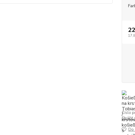
Far
2
17,
Číslo p
Strážiť
Do 