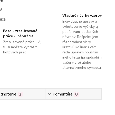
Vlastné návrhy vzorov
Individuálne úpravy a
vyhotovenie výšivky aj
Foto - zrealizované
podľa Vami zaslaných
práce - inšpirácia
návrhov. Rešpektujem
Zrealizované práce... Aj
rôznorodosť viery –
tu si môžete vybrať z
krstovú košieľku vám
hotových prác
rada upravím použitím
iného kríža (prispôsobím
vašej viere) alebo
alternatívneho symbolu.
dnotenie
2
Komentáre
0