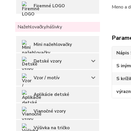
Firemné LOGO
Meno a d
Nažehlovačky/nášivky
Param
Mini nažehlovačky
Nápis 
Detské vzory
S iným
Vzor / motív
S kríž
výrazn
Aplikácie detské
Vianočné vzory
Výšivka na tričko