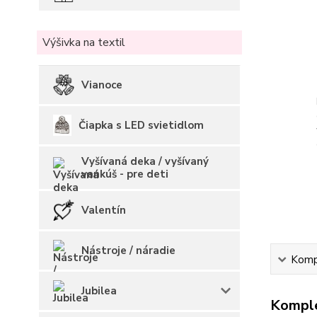
Výšivka na textil
Vianoce
Čiapka s LED svietidlom
Vyšívaná deka / vyšívaný
vankúš - pre deti
Valentín
Nástroje / náradie
Kompl
Jubilea
Komple