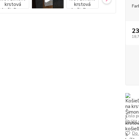
Far
2
18,
Číslo p
Strážiť
Do 