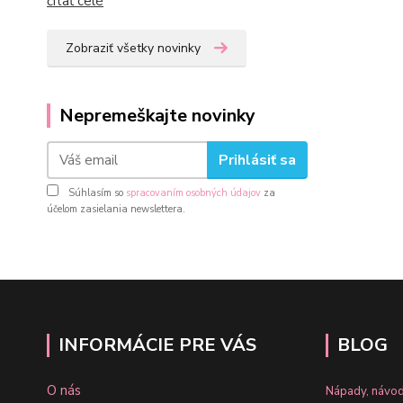
čítať celé
Zobraziť všetky novinky
Nepremeškajte novinky
Prihlásiť sa
Súhlasím so
spracovaním osobných údajov
za
účelom zasielania newslettera.
INFORMÁCIE PRE VÁS
BLOG
O nás
Nápady, návod