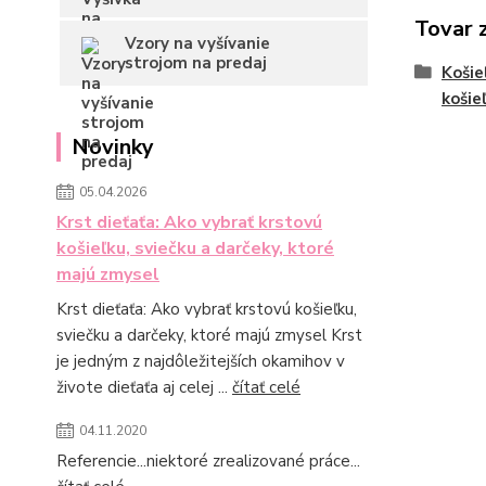
Tovar 
Vzory na vyšívanie
strojom na predaj
Košie
košie
Novinky
05.04.2026
Krst dieťaťa: Ako vybrať krstovú
košieľku, sviečku a darčeky, ktoré
majú zmysel
Krst dieťaťa: Ako vybrať krstovú košieľku,
sviečku a darčeky, ktoré majú zmysel Krst
je jedným z najdôležitejších okamihov v
živote dieťaťa aj celej ...
čítať celé
04.11.2020
Referencie...niektoré zrealizované práce...