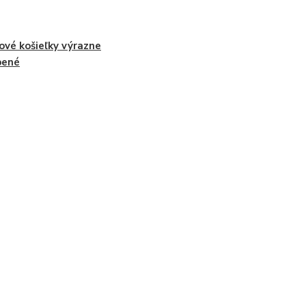
ové košieľky výrazne
bené