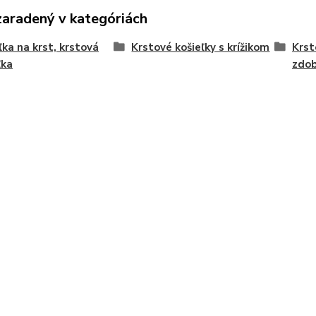
zaradený v kategóriách
ľka na krst, krstová
Krstové košieľky s krížikom
Krst
ľka
zdo