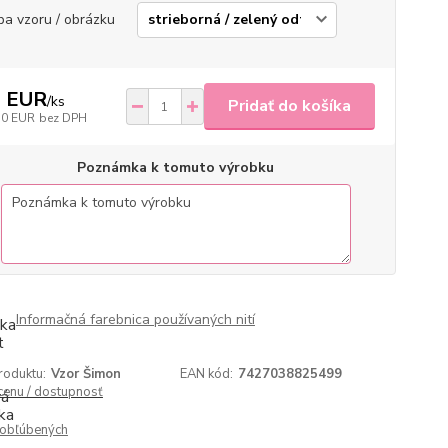
ba vzoru / obrázku
3 EUR
/
ks
Pridať do košíka
70 EUR
bez DPH
Poznámka k tomuto výrobku
Informačná farebnica používaných nití
roduktu:
Vzor Šimon
EAN kód:
7427038825499
 cenu / dostupnosť
obľúbených