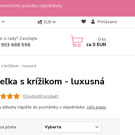
amostatnú položku objednávky.
Prihlásenie
EUR
e si rady? Zavolajte.
0
ks
za
0 EUR
 903 668 596
 s krížikom - luxusná
eľka s krížikom - luxusná
Ohodnotiť produkt
 dátumy napíšte do poznámky v objednávke.
celý popis
ba písma