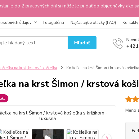
slanie do 2 pracovných dní si môžete pridať do objednávky ako s
 osobných údajov
Fotogaléria
Najčastejšie otázky (FAQ)
Kontakty
Neviet
Hľadať
+421
ošieľka na krst, krstová košieľka
Košieľka na krst Šimon / krstová košieľka
eľka na krst Šimon / krstová koši
ukt
Meno a
Far