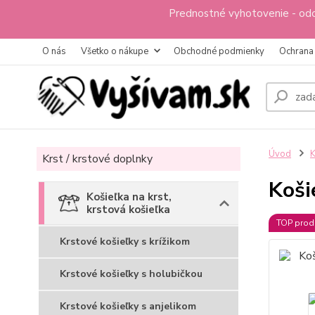
Prednostné vyhotovenie - odo
O nás
Všetko o nákupe
Obchodné podmienky
Ochrana
Úvod
K
Krst / krstové doplnky
Koši
Košieľka na krst,
krstová košieľka
TOP prod
Krstové košieľky s krížikom
Krstové košieľky s holubičkou
Krstové košieľky s anjelikom