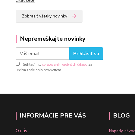
čítať celé
Zobraziť všetky novinky
Nepremeškajte novinky
Prihlásiť sa
Súhlasím so
spracovaním osobných údajov
za
účelom zasielania newslettera.
INFORMÁCIE PRE VÁS
BLOG
O nás
Nápady, návod