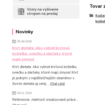
Tovar 
Vzory na vyšívanie
strojom na predaj
Košie
košie
Novinky
05.04.2026
Krst dieťaťa: Ako vybrať krstovú
košieľku, sviečku a darčeky, ktoré
majú zmysel
Krst dieťaťa: Ako vybrať krstovú košieľku,
sviečku a darčeky, ktoré majú zmysel Krst
je jedným z najdôležitejších okamihov v
živote dieťaťa aj celej ...
čítať celé
04.11.2020
Referencie...niektoré zrealizované práce...