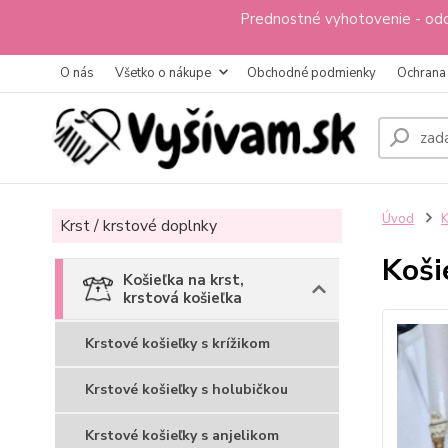
Prednostné vyhotovenie - odo
O nás
Všetko o nákupe
Obchodné podmienky
Ochrana
Úvod
K
Krst / krstové doplnky
Koši
Košieľka na krst,
krstová košieľka
Krstové košieľky s krížikom
Krstové košieľky s holubičkou
Krstové košieľky s anjelikom