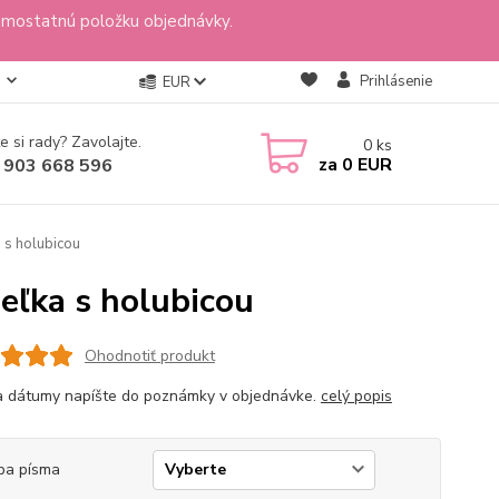
amostatnú položku objednávky.
Prihlásenie
EUR
e si rady? Zavolajte.
0
ks
za
0 EUR
 903 668 596
a s holubicou
ieľka s holubicou
Ohodnotiť produkt
 dátumy napíšte do poznámky v objednávke.
celý popis
ba písma