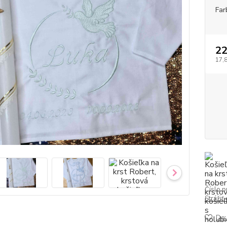
Far
2
17,
Číslo p
Strážiť
Do 