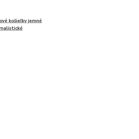
ové košieľky jemné
malistické