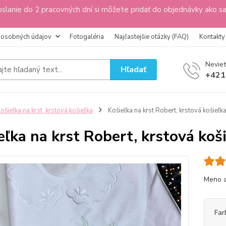
slanie do 2 pracovných dní si môžete pridať do objednávky ako s
 osobných údajov
Fotogaléria
Najčastejšie otázky (FAQ)
Kontakty
Neviet
Hľadať
+421
ošieľka na krst, krstová košieľka
Košieľka na krst Robert, krstová košieľk
eľka na krst Robert, krstová koš
Meno a
Far