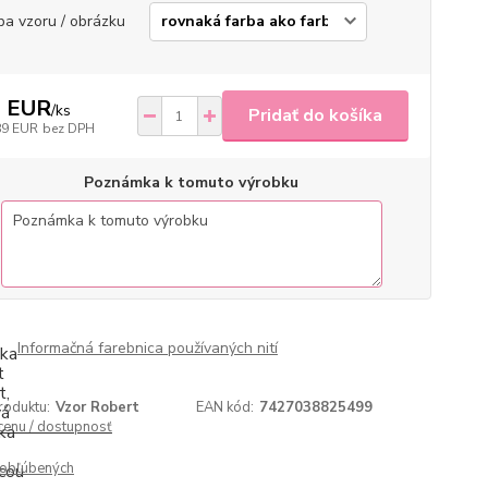
ba vzoru / obrázku
2 EUR
/
ks
Pridať do košíka
89 EUR
bez DPH
Poznámka k tomuto výrobku
Informačná farebnica používaných nití
roduktu:
Vzor Robert
EAN kód:
7427038825499
 cenu / dostupnosť
obľúbených