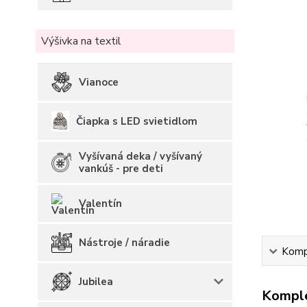
Výšivka na textil
Vianoce
Čiapka s LED svietidlom
Vyšívaná deka / vyšívaný
vankúš - pre deti
Valentín
Nástroje / náradie
Kompl
Jubilea
Komple