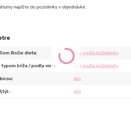
átumy napíšte do poznámky v objednávke.
etre
Som Božie dieťa
áno, podľa požiadavky
 typom kríža / podľa viery
áno, podľa požiadavky
bicou
áno
štýl
áno