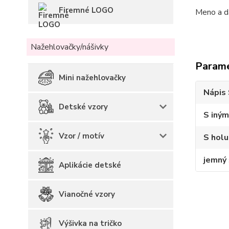
Firemné LOGO
Meno a d
Nažehlovačky/nášivky
Param
Mini nažehlovačky
Nápis 
Detské vzory
S iným
Vzor / motív
S holu
jemný 
Aplikácie detské
Vianočné vzory
Výšivka na tričko