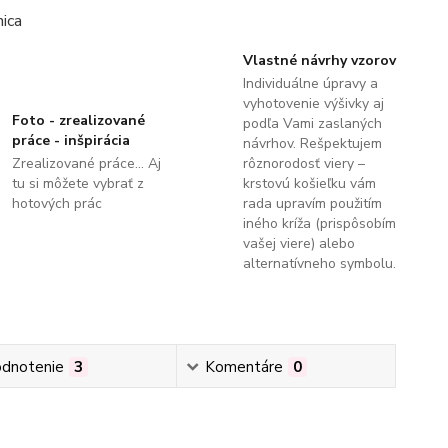
Vlastné návrhy vzorov
Individuálne úpravy a
vyhotovenie výšivky aj
Foto - zrealizované
podľa Vami zaslaných
práce - inšpirácia
návrhov. Rešpektujem
Zrealizované práce... Aj
rôznorodosť viery –
tu si môžete vybrať z
krstovú košieľku vám
hotových prác
rada upravím použitím
iného kríža (prispôsobím
vašej viere) alebo
alternatívneho symbolu.
dnotenie
3
Komentáre
0