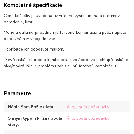
Kompletné špecifikácie
Cena košieľky je uvedená už vrátane vyšitia mena a dátumov -
narodenie, krst.
Meno a dátumy, prípadne inú farebnú kombináciu a pod., napíšte
do poznámky v objednávke.
Poprípade ich dopošlite mailom.
Dievčenská je farebná kombinácia sivo /bordová a chlapčenská je
sivo/modrá. Nie je problém urobiť aj inú farebnú kombináciu.
Parametre
Nápis Som Božie dieťa
áno, podľa požiadavky
S iným typom kríža / podľa
áno, podľa požiadavky
viery