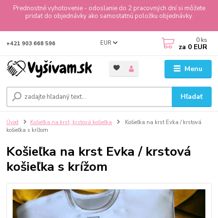
Prednostné vyhotovenie - odoslanie do 2 pracovných dní si môžete
pridať do objednávky ako samostatnú položku objednávky.
0
ks
EUR
+421 903 668 596
za
0 EUR
Menu
Hľadať
Úvod
Košieľka na krst, krstová košieľka
Košieľka na krst Evka / krstová
košieľka s krížom
Košieľka na krst Evka / krstová
košieľka s krížom