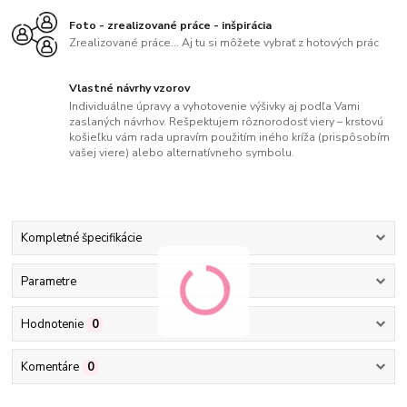
Foto - zrealizované práce - inšpirácia
Zrealizované práce... Aj tu si môžete vybrať z hotových prác
Vlastné návrhy vzorov
Individuálne úpravy a vyhotovenie výšivky aj podľa Vami
zaslaných návrhov. Rešpektujem rôznorodosť viery – krstovú
košieľku vám rada upravím použitím iného kríža (prispôsobím
vašej viere) alebo alternatívneho symbolu.
Kompletné špecifikácie
Parametre
Hodnotenie
0
Komentáre
0