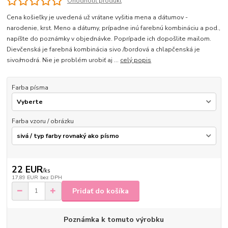
Ohodnotiť produkt
Cena košieľky je uvedená už vrátane vyšitia mena a dátumov -
narodenie, krst. Meno a dátumy, prípadne inú farebnú kombináciu a pod.,
napíšte do poznámky v objednávke. Poprípade ich dopošlite mailom.
Dievčenská je farebná kombinácia sivo /bordová a chlapčenská je
sivo/modrá. Nie je problém urobiť aj ...
celý popis
Farba písma
Farba vzoru / obrázku
22 EUR
/
ks
17,89 EUR
bez DPH
Pridať do košíka
Poznámka k tomuto výrobku