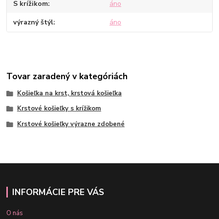
S krížikom
áno
výrazný štýl
áno
Tovar zaradený v kategóriách
Košieľka na krst, krstová košieľka
Krstové košieľky s krížikom
Krstové košieľky výrazne zdobené
INFORMÁCIE PRE VÁS
O nás