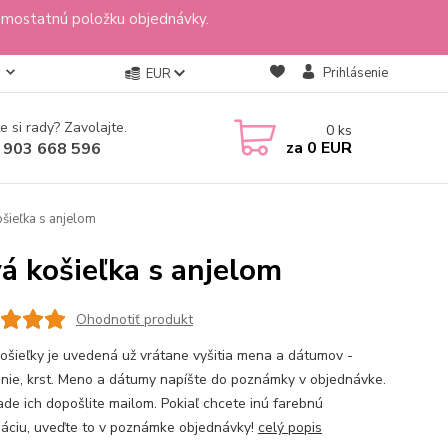
amostatnú položku objednávky.
Prihlásenie
EUR
e si rady? Zavolajte.
0
ks
za
0 EUR
 903 668 596
šieľka s anjelom
á košieľka s anjelom
Ohodnotiť produkt
ošieľky je uvedená už vrátane vyšitia mena a dátumov -
nie, krst. Meno a dátumy napíšte do poznámky v objednávke.
ade ich dopošlite mailom. Pokiaľ chcete inú farebnú
áciu, uveďte to v poznámke objednávky!
celý popis