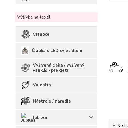
Výšivka na textil
Vianoce
Čiapka s LED svietidlom
Vyšívaná deka / vyšívaný
vankúš - pre deti
Valentín
Nástroje / náradie
Jubilea
Kompl