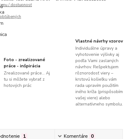
 cenu / dostupnosť
obľúbených
Vlastné návrhy vzorov
Individuálne úpravy a
vyhotovenie výšivky aj
Foto - zrealizované
podľa Vami zaslaných
práce - inšpirácia
návrhov. Rešpektujem
Zrealizované práce... Aj
rôznorodosť viery –
tu si môžete vybrať z
krstovú košieľku vám
hotových prác
rada upravím použitím
iného kríža (prispôsobím
vašej viere) alebo
alternatívneho symbolu.
dnotenie
1
Komentáre
0