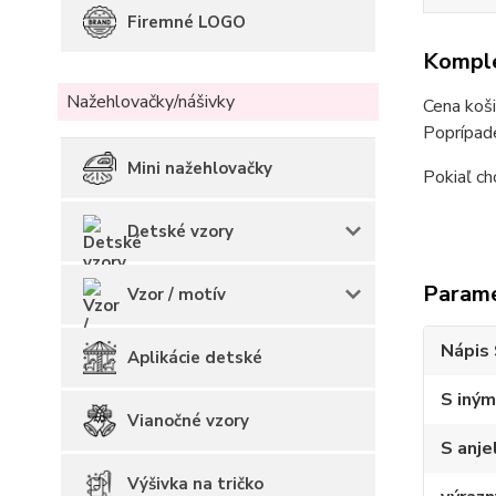
Firemné LOGO
Komple
Nažehlovačky/nášivky
Cena koši
Poprípade
Mini nažehlovačky
Pokiaľ ch
Detské vzory
Param
Vzor / motív
Nápis 
Aplikácie detské
S iným
Vianočné vzory
S anje
Výšivka na tričko