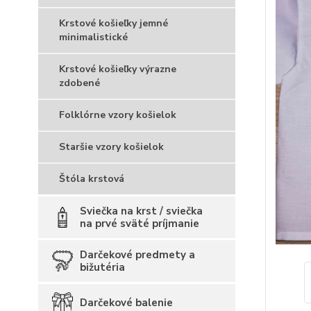
Krstové košieľky jemné
minimalistické
Krstové košieľky výrazne
zdobené
Folklórne vzory košielok
Staršie vzory košielok
Štóla krstová
Sviečka na krst / sviečka
na prvé sväté príjmanie
Darčekové predmety a
bižutéria
Darčekové balenie