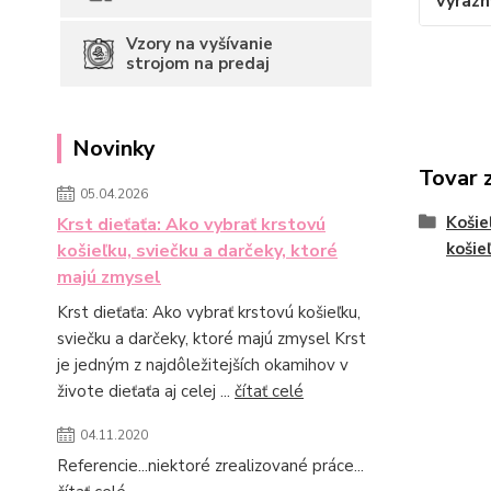
výrazn
Vzory na vyšívanie
strojom na predaj
Novinky
Tovar 
05.04.2026
Košie
Krst dieťaťa: Ako vybrať krstovú
košie
košieľku, sviečku a darčeky, ktoré
majú zmysel
Krst dieťaťa: Ako vybrať krstovú košieľku,
sviečku a darčeky, ktoré majú zmysel Krst
je jedným z najdôležitejších okamihov v
živote dieťaťa aj celej ...
čítať celé
04.11.2020
Referencie...niektoré zrealizované práce...