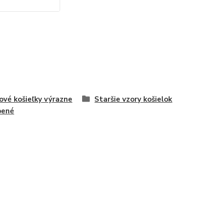
ové košieľky výrazne
Staršie vzory košielok
bené