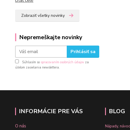
čítať celé
Zobraziť všetky novinky
Nepremeškajte novinky
Prihlásiť sa
Súhlasím so
spracovaním osobných údajov
za
účelom zasielania newslettera.
INFORMÁCIE PRE VÁS
BLOG
O nás
Nápady, návod