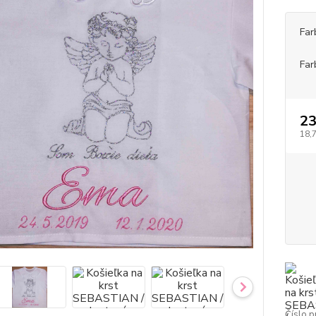
Far
Far
2
18,
Číslo p