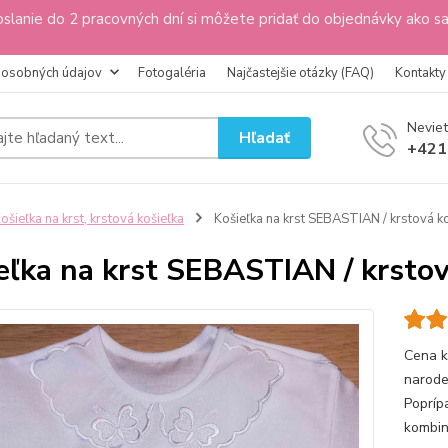
slanie do 2 pracovných dní si môžete pridať do objednávky ako s
 osobných údajov
Fotogaléria
Najčastejšie otázky (FAQ)
Kontakty
Neviet
Hľadať
+421
ošieľka na krst, krstová košieľka
Košieľka na krst SEBASTIAN / krstová ko
eľka na krst SEBASTIAN / krstov
Cena k
narode
Popríp
kombin