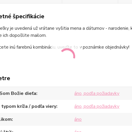
tné špecifikácie
eľky je uvedená už vrátane vyšitia mena a dátumov - narodenie
 ich dopošlite mailom.
cete inú farebnú kombináciu, uveďte to v poznámke objednávky!
etre
Som Božie dieťa
áno, podľa požiadavky
 typom kríža / podľa viery
áno, podľa požiadavky
likom
áno