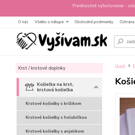
Prednostné vyhotovenie - odo
O nás
Všetko o nákupe
Obchodné podmienky
Ochrana
Úvod
K
Krst / krstové doplnky
Koši
Košieľka na krst,
krstová košieľka
Krstové košieľky s krížikom
Krstové košieľky s holubičkou
Krstové košieľky s anjelikom