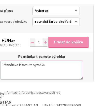
ba písma
ba vzoru / obrázku
3 EUR
/
ks
Pridať do košíka
70 EUR
bez DPH
Poznámka k tomuto výrobku
Informačná farebnica používaných nití
roduktu:
vzor SEBASTIAN
EAN kód:
7427038826069