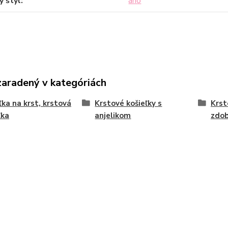
ý štýl
áno
zaradený v kategóriách
ľka na krst, krstová
Krstové košieľky s
Krst
ľka
anjelikom
zdo