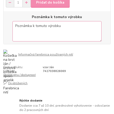
Pridať do košíka
Poznámka k tomuto výrobku
Informačná farebnica používaných nití
Číslo produktu:
vzor Ján
EAN kód:
7427038826069
Strážiť cenu / dostupnosť
Do obľúbených
Rýchle dodanie
Dodanie cca 7 až 10 dní, prednostné vyhotovenie - odoslanie
do 2 pracovných dní