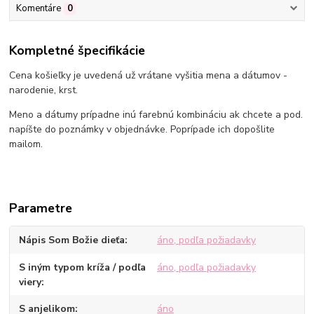
Komentáre
0
Kompletné špecifikácie
Cena košieľky je uvedená už vrátane vyšitia mena a dátumov -
narodenie, krst.
Meno a dátumy prípadne inú farebnú kombináciu ak chcete a pod.
napíšte do poznámky v objednávke. Poprípade ich dopošlite
mailom.
Parametre
Nápis Som Božie dieťa
áno, podľa požiadavky
S iným typom kríža / podľa
áno, podľa požiadavky
viery
S anjelikom
áno