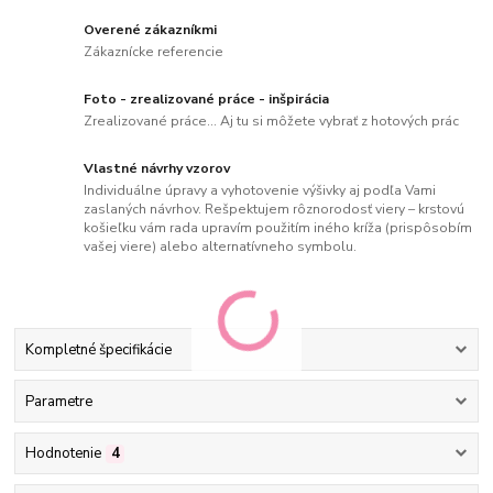
Overené zákazníkmi
Zákaznícke referencie
Foto - zrealizované práce - inšpirácia
Zrealizované práce... Aj tu si môžete vybrať z hotových prác
Vlastné návrhy vzorov
Individuálne úpravy a vyhotovenie výšivky aj podľa Vami
zaslaných návrhov. Rešpektujem rôznorodosť viery – krstovú
košieľku vám rada upravím použitím iného kríža (prispôsobím
vašej viere) alebo alternatívneho symbolu.
Kompletné špecifikácie
Parametre
Hodnotenie
4