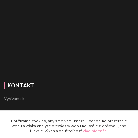
KONTAKT
Vyšívam.sk
Dana Cepková
+421 903 668 596
Používame cookies, aby sme Vám umožnili pohodlné prezeranie
webu a vďaka analýze prevádzky webu neustále zlepšovali jeho
funkcie, výkon a použiteľnosť
Viac informácií
info@vysivam.sk