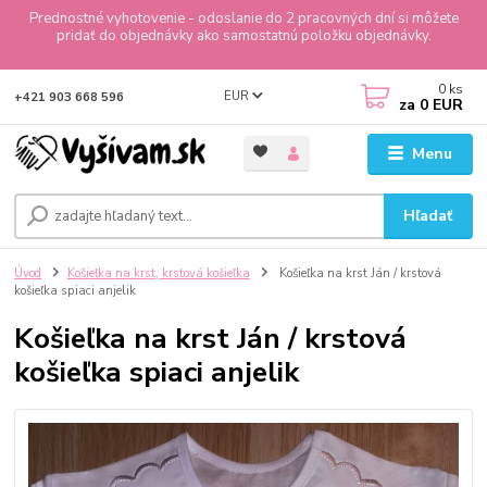
Prednostné vyhotovenie - odoslanie do 2 pracovných dní si môžete
pridať do objednávky ako samostatnú položku objednávky.
0
ks
EUR
+421 903 668 596
za
0 EUR
Menu
Hľadať
Úvod
Košieľka na krst, krstová košieľka
Košieľka na krst Ján / krstová
košieľka spiaci anjelik
Košieľka na krst Ján / krstová
košieľka spiaci anjelik