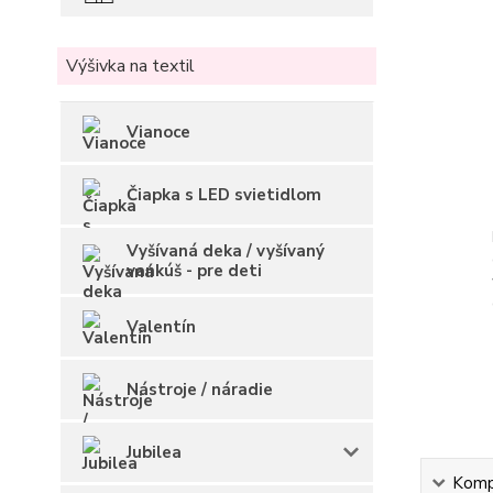
Výšivka na textil
Vianoce
Čiapka s LED svietidlom
Vyšívaná deka / vyšívaný
vankúš - pre deti
Valentín
Nástroje / náradie
Jubilea
Kompl