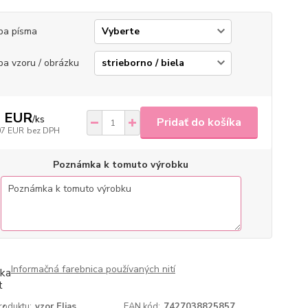
ba písma
ba vzoru / obrázku
1 EUR
/
ks
Pridať do košíka
07 EUR
bez DPH
Poznámka k tomuto výrobku
Informačná farebnica používaných nití
roduktu:
vzor Elias
EAN kód:
7427038825857