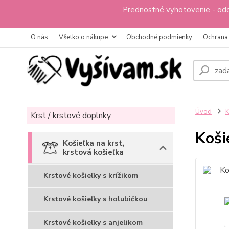
Prednostné vyhotovenie - odo
O nás
Všetko o nákupe
Obchodné podmienky
Ochrana
Úvod
K
Krst / krstové doplnky
Koši
Košieľka na krst,
krstová košieľka
Krstové košieľky s krížikom
Krstové košieľky s holubičkou
Krstové košieľky s anjelikom