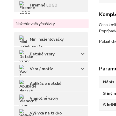
Firemné LOGO
Komple
Nažehlovačky/nášivky
Cena koši
Poprípade
Mini nažehlovačky
Pokiaľ ch
Detské vzory
Param
Vzor / motív
Nápis 
Aplikácie detské
S iným
Vianočné vzory
S kríž
Výšivka na tričko