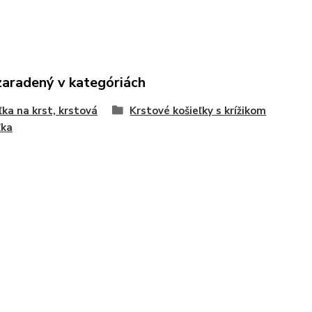
zaradený v kategóriách
ľka na krst, krstová
Krstové košieľky s krížikom
ľka