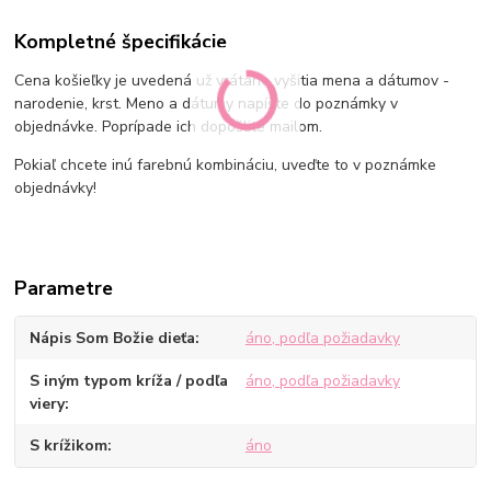
Kompletné špecifikácie
Cena košieľky je uvedená už vrátane vyšitia mena a dátumov -
narodenie, krst. Meno a dátumy napíšte do poznámky v
objednávke. Poprípade ich dopošlite mailom.
Pokiaľ chcete inú farebnú kombináciu, uveďte to v poznámke
objednávky!
Parametre
Nápis Som Božie dieťa
áno, podľa požiadavky
S iným typom kríža / podľa
áno, podľa požiadavky
viery
S krížikom
áno