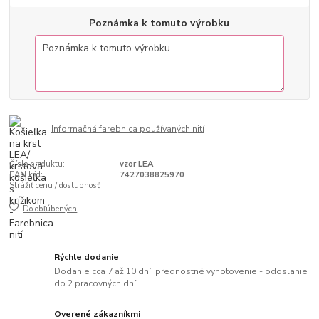
Poznámka k tomuto výrobku
Informačná farebnica používaných nití
Číslo produktu:
vzor LEA
EAN kód:
7427038825970
Strážiť cenu / dostupnosť
Do obľúbených
Rýchle dodanie
Dodanie cca 7 až 10 dní, prednostné vyhotovenie - odoslanie
do 2 pracovných dní
Overené zákazníkmi