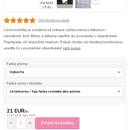
Ohodnotiť produkt
Cena košieľky je uvedená už vrátane vyšitia mena a dátumov -
narodenie, krst. Meno a dátumy napíšte do poznámky v objednávke.
Poprípade ich dopošlite mailom. Pokiaľ chcete inú farebnú kombináciu,
uveďte to v poznámke objednávky!
celý popis
Farba písma
Farba vzoru / obrázku
21 EUR
/
ks
17,07 EUR
bez DPH
Pridať do košíka