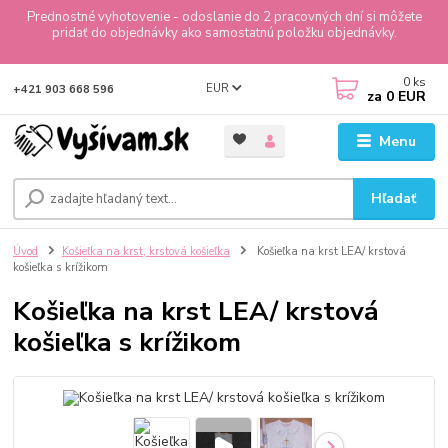
Prednostné vyhotovenie - odoslanie do 2 pracovných dní si môžete
pridať do objednávky ako samostatnú položku objednávky.
0
ks
EUR
+421 903 668 596
za
0 EUR
Menu
Hľadať
Úvod
Košieľka na krst, krstová košieľka
Košieľka na krst LEA/ krstová
košieľka s krížikom
Košieľka na krst LEA/ krstová
košieľka s krížikom