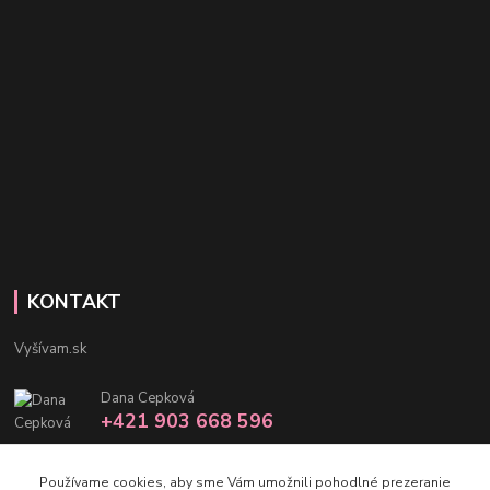
KONTAKT
Vyšívam.sk
Dana Cepková
+421 903 668 596
info@vysivam.sk
Používame cookies, aby sme Vám umožnili pohodlné prezeranie