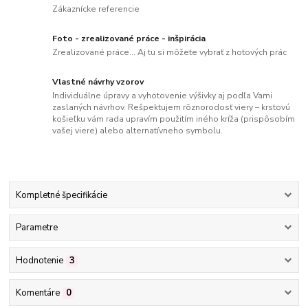
Zákaznícke referencie
Foto - zrealizované práce - inšpirácia
Zrealizované práce... Aj tu si môžete vybrať z hotových prác
Vlastné návrhy vzorov
Individuálne úpravy a vyhotovenie výšivky aj podľa Vami
zaslaných návrhov. Rešpektujem rôznorodosť viery – krstovú
košieľku vám rada upravím použitím iného kríža (prispôsobím
vašej viere) alebo alternatívneho symbolu.
Kompletné špecifikácie
Parametre
Hodnotenie
3
Komentáre
0