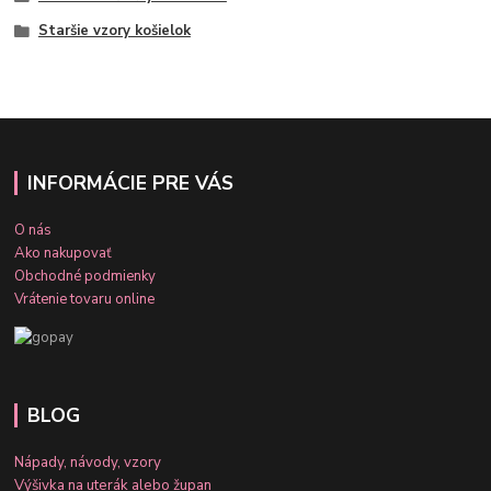
Staršie vzory košielok
INFORMÁCIE PRE VÁS
O nás
Ako nakupovať
Obchodné podmienky
Vrátenie tovaru online
BLOG
Nápady, návody, vzory
Výšivka na uterák alebo župan