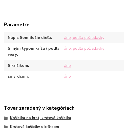
Parametre
Nápis Som Božie dieťa
áno, podľa požiadavky
S iným typom kríža / podľa
áno, podľa požiadavky
viery
S krížikom
áno
so srdcom
áno
Tovar zaradený v kategóriách
Košieľka na krst, krstová košieľka
Krstové košieľky s krížikom