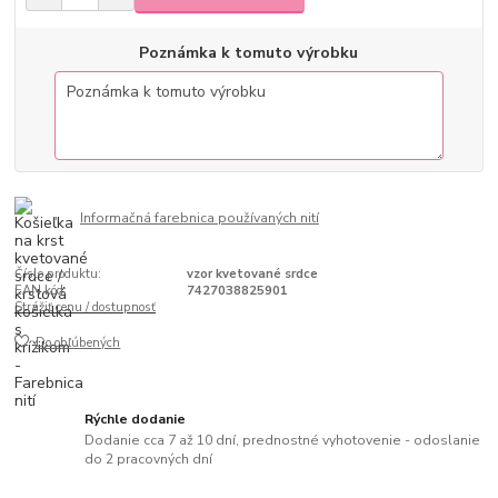
Poznámka k tomuto výrobku
Informačná farebnica používaných nití
Číslo produktu:
vzor kvetované srdce
EAN kód:
7427038825901
Strážiť cenu / dostupnosť
Do obľúbených
Rýchle dodanie
Dodanie cca 7 až 10 dní, prednostné vyhotovenie - odoslanie
do 2 pracovných dní