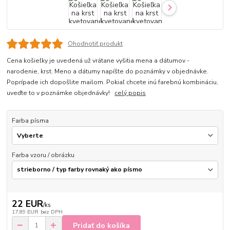
Ohodnotiť produkt
Cena košieľky je uvedená už vrátane vyšitia mena a dátumov -
narodenie, krst. Meno a dátumy napíšte do poznámky v objednávke.
Poprípade ich dopošlite mailom. Pokiaľ chcete inú farebnú kombináciu,
uveďte to v poznámke objednávky!
celý popis
Farba písma
Farba vzoru / obrázku
22 EUR
/
ks
17,89 EUR
bez DPH
Pridať do košíka