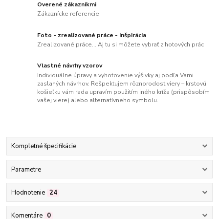
Overené zákazníkmi
Zákaznícke referencie
Foto - zrealizované práce - inšpirácia
Zrealizované práce... Aj tu si môžete vybrať z hotových prác
Vlastné návrhy vzorov
Individuálne úpravy a vyhotovenie výšivky aj podľa Vami
zaslaných návrhov. Rešpektujem rôznorodosť viery – krstovú
košieľku vám rada upravím použitím iného kríža (prispôsobím
vašej viere) alebo alternatívneho symbolu.
Kompletné špecifikácie
Parametre
Hodnotenie
24
Komentáre
0