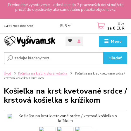
Prednostné vyhotovenie - odoslanie do 2 pracovných dní si môžete
pridať do objednávky ako samostatnú položku objednávky.
0
ks
EUR
+421 903 668 596
za
0 EUR
Menu
Hľadať
Úvod
Košieľka na krst, krstová košieľka
Košieľka na krst kvetované srdce /
krstová košielka s krížikom
Košieľka na krst kvetované srdce /
krstová košielka s krížikom