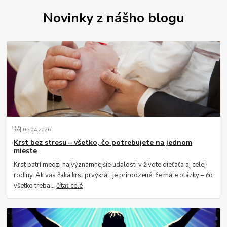
Novinky z nášho blogu
05
.
04
.
2026
Krst bez stresu – všetko, čo potrebujete na jednom
mieste
Krst patrí medzi najvýznamnejšie udalosti v živote dieťaťa aj celej
rodiny. Ak vás čaká krst prvýkrát, je prirodzené, že máte otázky – čo
všetko treba...
čítať celé