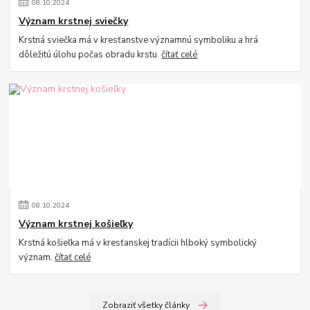
08
.
10
.
2024
Význam krstnej sviečky
Krstná sviečka má v kresťanstve významnú symboliku a hrá
dôležitú úlohu počas obradu krstu.
čítať celé
08
.
10
.
2024
Význam krstnej košieľky
Krstná košieľka má v kresťanskej tradícii hlboký symbolický
význam.
čítať celé
Zobraziť všetky články