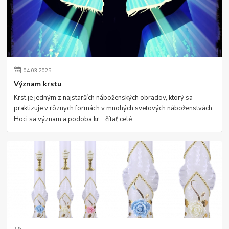
04
.
03
.
2025
Význam krstu
Krst je jedným z najstarších náboženských obradov, ktorý sa
praktizuje v rôznych formách v mnohých svetových náboženstvách.
Hoci sa význam a podoba kr...
čítať celé