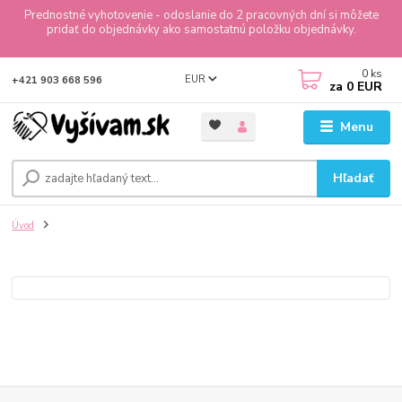
Prednostné vyhotovenie - odoslanie do 2 pracovných dní si môžete
pridať do objednávky ako samostatnú položku objednávky.
0
ks
EUR
+421 903 668 596
za
0 EUR
Menu
Hľadať
Úvod