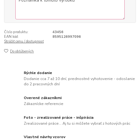
Číslo produktu:
43456
EAN kód:
8595126997096
Strážiť cenu / dostupnosť
Do obľúbených
Rýchle dodanie
Dodanie cca 7 až 10 dní, prednostné vyhotovenie - odoslanie
do 2 pracovných dní
Overené zákazníkmi
Zákaznícke referencie
Foto - zrealizované práce - inšpirácia
Zrealizované práce... Aj tu si môžete vybrať z hotových prác
Vlastné návrhy vzorov