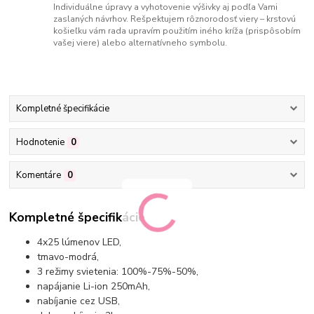
Individuálne úpravy a vyhotovenie výšivky aj podľa Vami
zaslaných návrhov. Rešpektujem rôznorodosť viery – krstovú
košieľku vám rada upravím použitím iného kríža (prispôsobím
vašej viere) alebo alternatívneho symbolu.
Kompletné špecifikácie
Hodnotenie
0
Komentáre
0
Kompletné špecifikácie
4x25 lúmenov LED,
tmavo-modrá,
3 režimy svietenia: 100%-75%-50%,
napájanie Li-ion 250mAh,
nabíjanie cez USB,