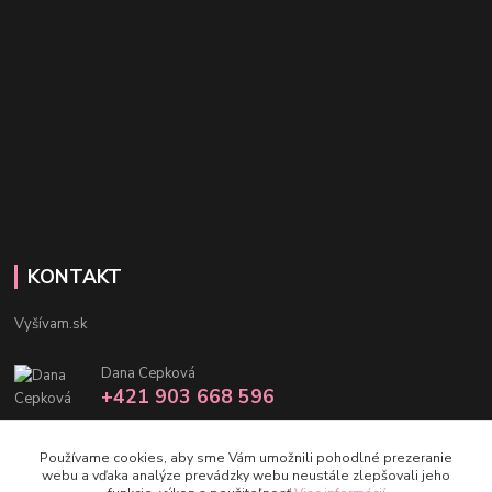
KONTAKT
Vyšívam.sk
Dana Cepková
+421 903 668 596
info@vysivam.sk
Používame cookies, aby sme Vám umožnili pohodlné prezeranie
webu a vďaka analýze prevádzky webu neustále zlepšovali jeho