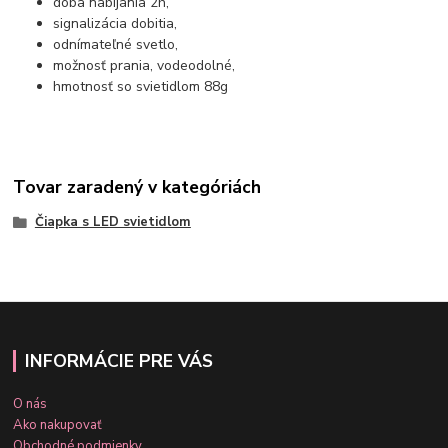
doba nabíjania 2h,
signalizácia dobitia,
odnímateľné svetlo,
možnosť prania, vodeodolné,
hmotnosť so svietidlom 88g
Tovar zaradený v kategóriách
Čiapka s LED svietidlom
INFORMÁCIE PRE VÁS
O nás
Ako nakupovať
Obchodné podmienky