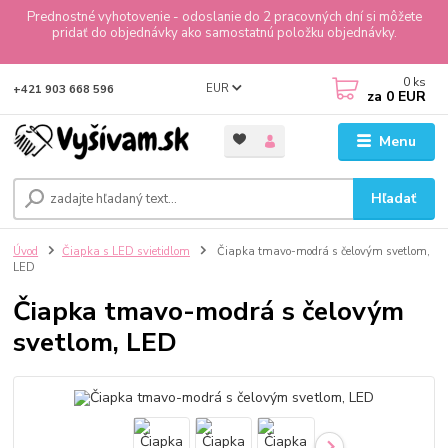
Prednostné vyhotovenie - odoslanie do 2 pracovných dní si môžete
pridať do objednávky ako samostatnú položku objednávky.
0
ks
EUR
+421 903 668 596
za
0 EUR
Menu
Hľadať
Úvod
Čiapka s LED svietidlom
Čiapka tmavo-modrá s čelovým svetlom,
LED
Čiapka tmavo-modrá s čelovým
svetlom, LED