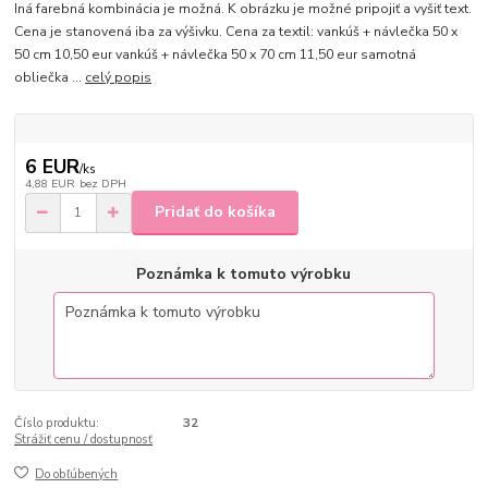
Iná farebná kombinácia je možná. K obrázku je možné pripojiť a vyšiť text.
Cena je stanovená iba za výšivku. Cena za textil: vankúš + návlečka 50 x
50 cm 10,50 eur vankúš + návlečka 50 x 70 cm 11,50 eur samotná
obliečka ...
celý popis
6 EUR
/
ks
4,88 EUR
bez DPH
Pridať do košíka
Poznámka k tomuto výrobku
Číslo produktu:
32
Strážiť cenu / dostupnosť
Do obľúbených