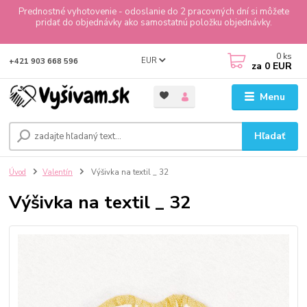
Prednostné vyhotovenie - odoslanie do 2 pracovných dní si môžete
pridať do objednávky ako samostatnú položku objednávky.
0
ks
EUR
+421 903 668 596
za
0 EUR
Menu
Hľadať
Úvod
Valentín
Výšivka na textil _ 32
Výšivka na textil _ 32