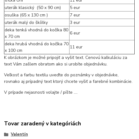
tričká Uni
11 eur
uterák klasický (50 x 90 cm)
5 eur
osuška (65 x 130 cm )
7 eur
uterák malý do škôlky
3 eur
deka tenká vhodná do kočíka 80
6 eur
x 70 cm
deka hrubá vhodná do kočíka 70
11 eur
x 100 cm
K obrázkom je možné pripojiť a vyšiť text. Cenovú kalkuláciu za
text Vám zašlem obratom ako si urobíte objednávku.
Veľkosť a farbu textilu uveďte do poznámky v objednávke,
rovnako aj prípadný text ktorý chcete vyšiť a farebné kombinácie.
V prípade nejasnosti volajte / píšte ....
Tovar zaradený v kategóriách
Valentín