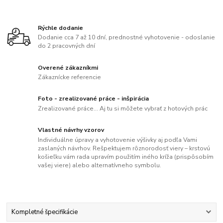
Rýchle dodanie
Dodanie cca 7 až 10 dní, prednostné vyhotovenie - odoslanie
do 2 pracovných dní
Overené zákazníkmi
Zákaznícke referencie
Foto - zrealizované práce - inšpirácia
Zrealizované práce... Aj tu si môžete vybrať z hotových prác
Vlastné návrhy vzorov
Individuálne úpravy a vyhotovenie výšivky aj podľa Vami
zaslaných návrhov. Rešpektujem rôznorodosť viery – krstovú
košieľku vám rada upravím použitím iného kríža (prispôsobím
vašej viere) alebo alternatívneho symbolu.
Kompletné špecifikácie