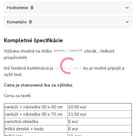
Hodnotenie
0
Komentáre
0
Kompletné špecifikácie
Výšivka vhodná na tričko, mikinu, vankúš, uterák....Veľkosť
prispôsobím.
Iná farebná kombinácia je možná. K obrázku je možné pripojiť a
vyšiť text.
Cena je stanovená iba za výšivku.
Cena za textil:
vankúš + návlečka 50 x 50 cm
10,50 eur
vankúš + návlečka 50 x 70 cm
11,50 eur
samotná obliečka
6 eur
tričká detské + body
6 eur