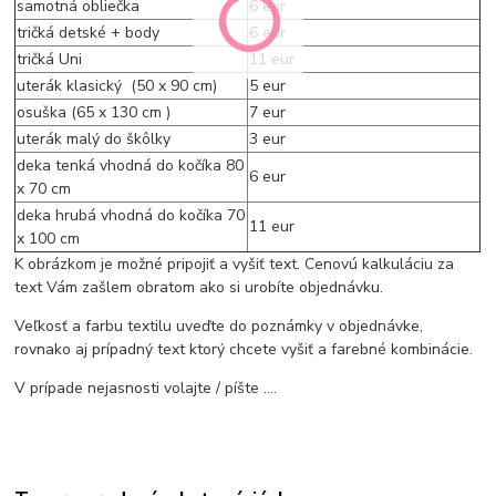
samotná obliečka
6 eur
tričká detské + body
6 eur
tričká Uni
11 eur
uterák klasický (50 x 90 cm)
5 eur
osuška (65 x 130 cm )
7 eur
uterák malý do škôlky
3 eur
deka tenká vhodná do kočíka 80
6 eur
x 70 cm
deka hrubá vhodná do kočíka 70
11 eur
x 100 cm
K obrázkom je možné pripojiť a vyšiť text. Cenovú kalkuláciu za
text Vám zašlem obratom ako si urobíte objednávku.
Veľkosť a farbu textilu uveďte do poznámky v objednávke,
rovnako aj prípadný text ktorý chcete vyšiť a farebné kombinácie.
V prípade nejasnosti volajte / píšte ....