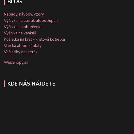
BLOG
Nápady, návody, vzory
Výšivka na uterák alebo župan
Výšivka na oblečenie
Výšivka na vankúš
Košielka na krst - krstová košielka
Vrecká alebo záplaty
Vešiačiky na uterák
WebShopy.sk
KDE NÁS NÁJDETE