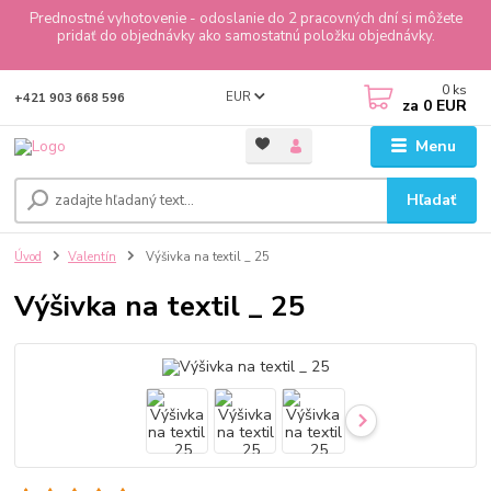
Prednostné vyhotovenie - odoslanie do 2 pracovných dní si môžete
pridať do objednávky ako samostatnú položku objednávky.
0
ks
EUR
+421 903 668 596
za
0 EUR
Menu
Hľadať
Úvod
Valentín
Výšivka na textil _ 25
Výšivka na textil _ 25