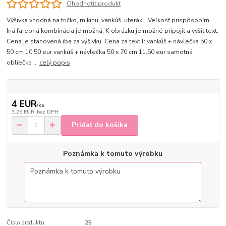
Ohodnotiť produkt
Výšivka vhodná na tričko, mikinu, vankúš, uterák....Veľkosť prispôsobím.
Iná farebná kombinácia je možná. K obrázku je možné pripojiť a vyšiť text.
Cena je stanovená iba za výšivku. Cena za textil: vankúš + návlečka 50 x
50 cm 10,50 eur vankúš + návlečka 50 x 70 cm 11,50 eur samotná
obliečka ...
celý popis
4 EUR
/
ks
3,25 EUR
bez DPH
Pridať do košíka
Poznámka k tomuto výrobku
Číslo produktu:
25