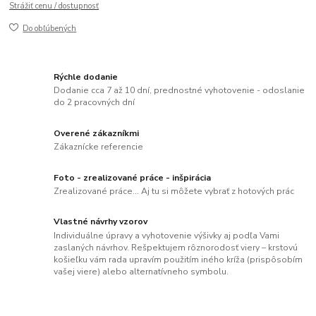
Strážiť cenu / dostupnosť
Do obľúbených
Rýchle dodanie
Dodanie cca 7 až 10 dní, prednostné vyhotovenie - odoslanie
do 2 pracovných dní
Overené zákazníkmi
Zákaznícke referencie
Foto - zrealizované práce - inšpirácia
Zrealizované práce... Aj tu si môžete vybrať z hotových prác
Vlastné návrhy vzorov
Individuálne úpravy a vyhotovenie výšivky aj podľa Vami
zaslaných návrhov. Rešpektujem rôznorodosť viery – krstovú
košieľku vám rada upravím použitím iného kríža (prispôsobím
vašej viere) alebo alternatívneho symbolu.