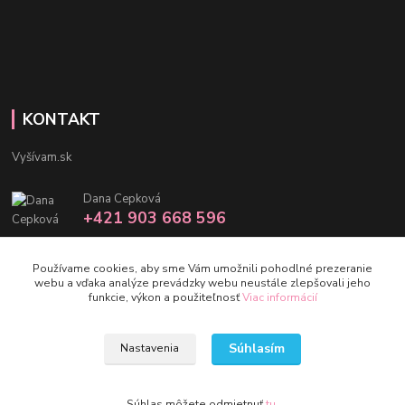
KONTAKT
Vyšívam.sk
Dana Cepková
+421 903 668 596
info@vysivam.sk
Používame cookies, aby sme Vám umožnili pohodlné prezeranie
webu a vďaka analýze prevádzky webu neustále zlepšovali jeho
funkcie, výkon a použiteľnosť
Viac informácií
Súhlasím
Nastavenia
©vysivam.sk
Vytvorené na
Eshop-rychlo.sk
Súhlas môžete odmietnuť
tu
.