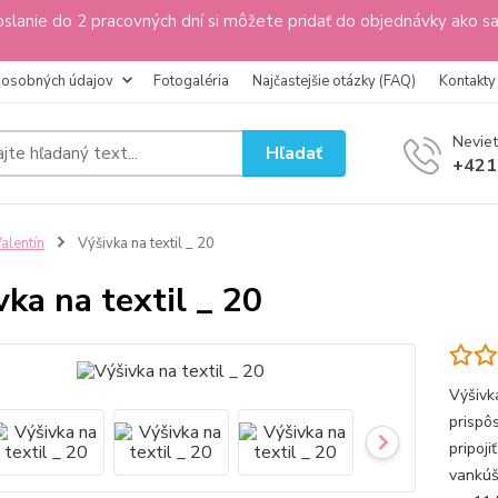
slanie do 2 pracovných dní si môžete pridať do objednávky ako s
 osobných údajov
Fotogaléria
Najčastejšie otázky (FAQ)
Kontakty
Neviet
Hľadať
+421
alentín
Výšivka na textil _ 20
vka na textil _ 20
Výšivka
prispô
pripoji
vankúš