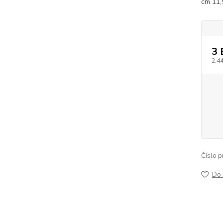
cm 11,
3
2,4
Číslo p
Do 