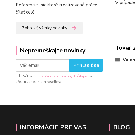
V prípade 
Referencie...niektoré zrealizované práce...
čítať celé
Zobraziť všetky novinky
Tovar 
Nepremeškajte novinky
Valen
Prihlásiť sa
Súhlasím so
spracovaním osobných údajov
za
účelom zasielania newslettera.
INFORMÁCIE PRE VÁS
BLOG