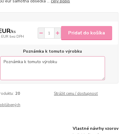
50 eur samotná obliečka ...
celý popis
 EUR
/
ks
Pridať do košíka
4 EUR
bez DPH
Poznámka k tomuto výrobku
roduktu:
20
Strážiť cenu / dostupnosť
obľúbených
Vlastné návrhy vzorov