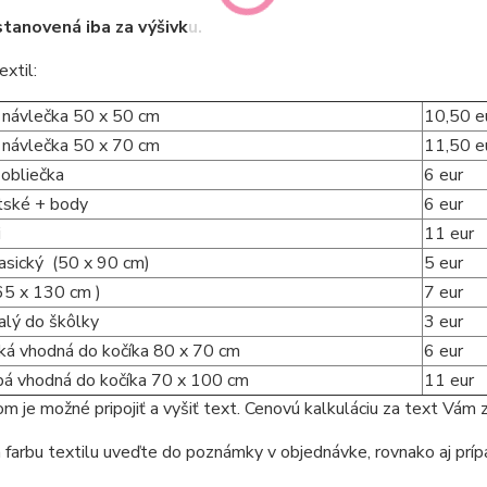
stanovená iba za výšivku.
extil:
 návlečka 50 x 50 cm
10,50 e
 návlečka 50 x 70 cm
11,50 e
obliečka
6 eur
etské + body
6 eur
i
11 eur
lasický (50 x 90 cm)
5 eur
65 x 130 cm )
7 eur
alý do škôlky
3 eur
ká vhodná do kočíka 80 x 70 cm
6 eur
bá vhodná do kočíka 70 x 100 cm
11 eur
m je možné pripojiť a vyšiť text. Cenovú kalkuláciu za text Vám
 farbu textilu uveďte do poznámky v objednávke, rovnako aj príp