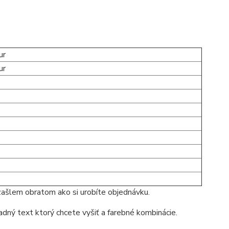
ur
ur
 zašlem obratom ako si urobíte objednávku.
adný text ktorý chcete vyšiť a farebné kombinácie.