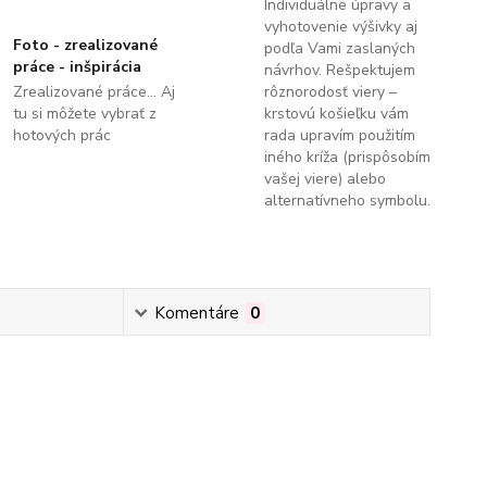
Individuálne úpravy a
vyhotovenie výšivky aj
Foto - zrealizované
podľa Vami zaslaných
práce - inšpirácia
návrhov. Rešpektujem
Zrealizované práce... Aj
rôznorodosť viery –
tu si môžete vybrať z
krstovú košieľku vám
hotových prác
rada upravím použitím
iného kríža (prispôsobím
vašej viere) alebo
alternatívneho symbolu.
Komentáre
0