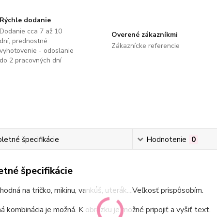
Rýchle dodanie
Dodanie cca 7 až 10
Overené zákazníkmi
dní, prednostné
Zákaznícke referencie
vyhotovenie - odoslanie
do 2 pracovných dní
etné špecifikácie
Hodnotenie
0
tné špecifikácie
hodná na tričko, mikinu, vankúš, uterák....Veľkosť prispôsobím.
ná kombinácia je možná. K obrázku je možné pripojiť a vyšiť text.