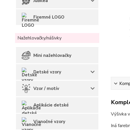
Jubilea
Firemné LOGO
Nažehlovačky/nášivky
Mini nažehlovačky
Detské vzory
Kompl
Vzor / motív
Komple
Aplikácie detské
Výšivka v
Vianočné vzory
Iná fareb