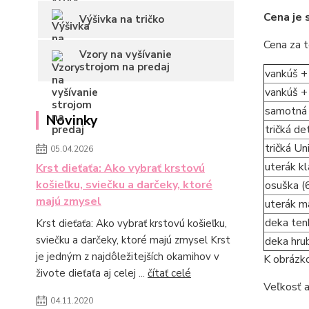
Cena je 
Výšivka na tričko
Cena za t
Vzory na vyšívanie
strojom na predaj
vankúš +
vankúš +
samotná 
Novinky
tričká d
tričká Un
05.04.2026
uterák k
Krst dieťaťa: Ako vybrať krstovú
košieľku, sviečku a darčeky, ktoré
osuška (
majú zmysel
uterák m
deka ten
Krst dieťaťa: Ako vybrať krstovú košieľku,
sviečku a darčeky, ktoré majú zmysel Krst
deka hru
je jedným z najdôležitejších okamihov v
K obrázko
živote dieťaťa aj celej ...
čítať celé
Veľkosť a
04.11.2020