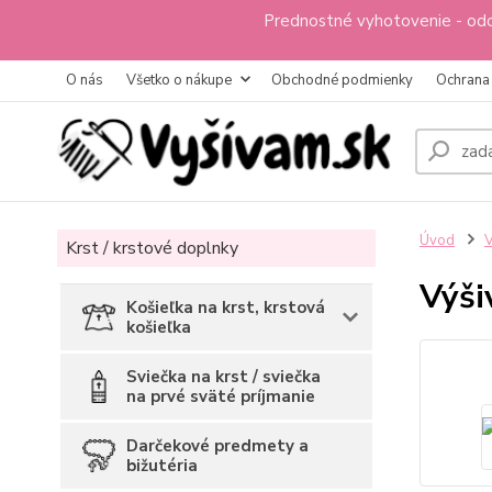
Prednostné vyhotovenie - odo
O nás
Všetko o nákupe
Obchodné podmienky
Ochrana
Úvod
V
Krst / krstové doplnky
Výši
Košieľka na krst, krstová
košieľka
Sviečka na krst / sviečka
na prvé sväté príjmanie
Darčekové predmety a
bižutéria