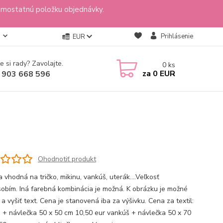
amostatnú položku objednávky.
Prihlásenie
EUR
e si rady? Zavolajte.
0
ks
za
0 EUR
 903 668 596
Ohodnotiť produkt
 vhodná na tričko, mikinu, vankúš, uterák....Veľkosť
sobím. Iná farebná kombinácia je možná. K obrázku je možné
ť a vyšiť text. Cena je stanovená iba za výšivku. Cena za textil:
 + návlečka 50 x 50 cm 10,50 eur vankúš + návlečka 50 x 70