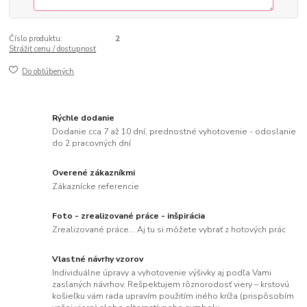
Číslo produktu:
2
Strážiť cenu / dostupnosť
Do obľúbených
Rýchle dodanie
Dodanie cca 7 až 10 dní, prednostné vyhotovenie - odoslanie
do 2 pracovných dní
Overené zákazníkmi
Zákaznícke referencie
Foto - zrealizované práce - inšpirácia
Zrealizované práce... Aj tu si môžete vybrať z hotových prác
Vlastné návrhy vzorov
Individuálne úpravy a vyhotovenie výšivky aj podľa Vami
zaslaných návrhov. Rešpektujem rôznorodosť viery – krstovú
košieľku vám rada upravím použitím iného kríža (prispôsobím