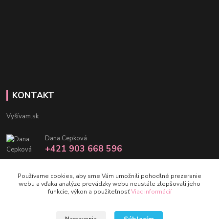
KONTAKT
Vyšívam.sk
Dana Cepková
+421 903 668 596
info@vysivam.sk
Používame cookies, aby sme Vám umožnili pohodlné prezeranie
webu a vďaka analýze prevádzky webu neustále zlepšovali jeho
funkcie, výkon a použiteľnosť
Viac informácií