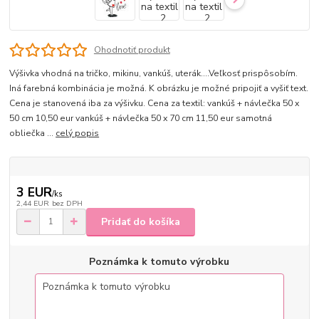
Ohodnotiť produkt
Výšivka vhodná na tričko, mikinu, vankúš, uterák....Veľkosť prispôsobím.
Iná farebná kombinácia je možná. K obrázku je možné pripojiť a vyšiť text.
Cena je stanovená iba za výšivku. Cena za textil: vankúš + návlečka 50 x
50 cm 10,50 eur vankúš + návlečka 50 x 70 cm 11,50 eur samotná
obliečka ...
celý popis
3 EUR
/
ks
2,44 EUR
bez DPH
Pridať do košíka
Poznámka k tomuto výrobku