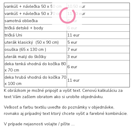
vankúš + návlečka 50 x 50 cm
10,50 eur
vankúš + návlečka 50 x 70 cm
11,50 eur
samotná obliečka
6 eur
tričká detské + body
6 eur
tričká Uni
11 eur
uterák klasický (50 x 90 cm)
5 eur
osuška (65 x 130 cm )
7 eur
uterák malý do škôlky
3 eur
deka tenká vhodná do kočíka 80
6 eur
x 70 cm
deka hrubá vhodná do kočíka 70
11 eur
x 100 cm
K obrázkom je možné pripojiť a vyšiť text. Cenovú kalkuláciu za
text Vám zašlem obratom ako si urobíte objednávku.
Veľkosť a farbu textilu uveďte do poznámky v objednávke,
rovnako aj prípadný text ktorý chcete vyšiť a farebné kombinácie.
V prípade nejasnosti volajte / píšte ....