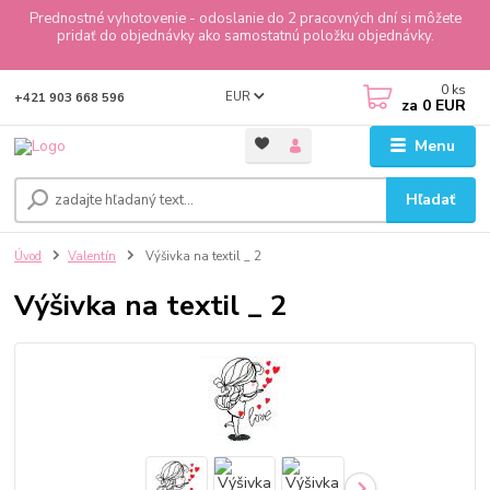
Prednostné vyhotovenie - odoslanie do 2 pracovných dní si môžete
pridať do objednávky ako samostatnú položku objednávky.
0
ks
EUR
+421 903 668 596
za
0 EUR
Menu
Hľadať
Úvod
Valentín
Výšivka na textil _ 2
Výšivka na textil _ 2