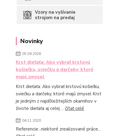
Vzory na vyšívanie
strojom na predaj
Novinky
05.04.2026
Krst dieťaťa: Ako vybrať krstovú
košieľku, sviečku a darčeky, ktoré
majú zmysel
Krst dieťaťa: Ako vybrať krstovú košieľku,
sviečku a darčeky, ktoré majú zmysel Krst
je jedným z najdôležitejších okamihov v
živote dieťaťa aj celej ...
čítať celé
04.11.2020
Referencie...niektoré zrealizované práce...