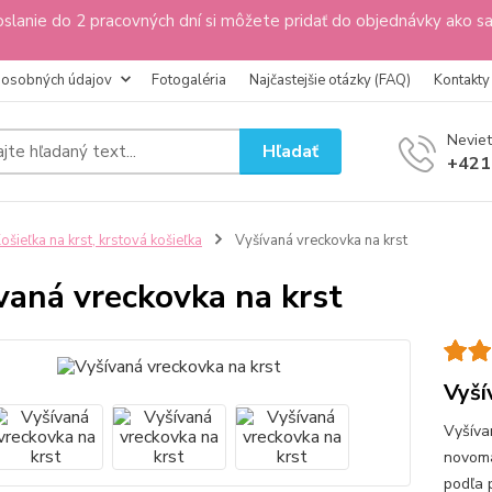
slanie do 2 pracovných dní si môžete pridať do objednávky ako s
 osobných údajov
Fotogaléria
Najčastejšie otázky (FAQ)
Kontakty
Neviet
Hľadať
+421
ošieľka na krst, krstová košieľka
Vyšívaná vreckovka na krst
vaná vreckovka na krst
Vyší
Vyšíva
novoma
podľa 