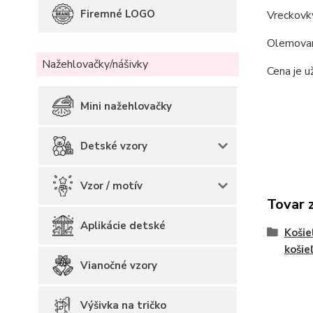
Firemné LOGO
Vreckovky
Olemovani
Nažehlovačky/nášivky
Cena je u
Mini nažehlovačky
Detské vzory
Vzor / motív
Tovar 
Aplikácie detské
Košie
košie
Vianočné vzory
Výšivka na tričko