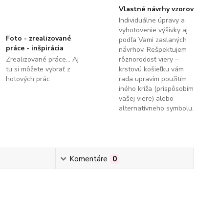
Vlastné návrhy vzorov
Individuálne úpravy a
vyhotovenie výšivky aj
Foto - zrealizované
podľa Vami zaslaných
práce - inšpirácia
návrhov. Rešpektujem
Zrealizované práce... Aj
rôznorodosť viery –
tu si môžete vybrať z
krstovú košieľku vám
hotových prác
rada upravím použitím
iného kríža (prispôsobím
vašej viere) alebo
alternatívneho symbolu.
Komentáre
0