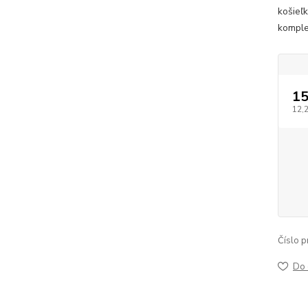
košieľ
komple
1
12,
Číslo p
Do 