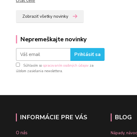
čítať celé
Zobraziť všetky novinky
Nepremeškajte novinky
Prihlásiť sa
Súhlasím so
spracovaním osobných údajov
za
účelom zasielania newslettera.
INFORMÁCIE PRE VÁS
BLOG
O nás
Nápady, návod