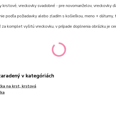
 krstové, vreckovky svadobné - pre novomanželov, vreckovky ďak
e podľa požiadavky alebo zladím s košieľkou, meno + dátumy, t
ž za komplet vyšitú vreckovku, v prípade doplnenia obrázku je ce
zaradený v kategóriách
ľka na krst, krstová
ľka