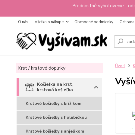
Prednostné vyhotovenie - odo
O nás
Všetko o nákupe
Obchodné podmienky
Ochrana
Úvod
K
Krst / krstové doplnky
Vyší
Košieľka na krst,
krstová košieľka
Krstové košieľky s krížikom
Krstové košieľky s holubičkou
Krstové košieľky s anjelikom