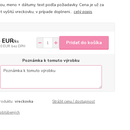
kou, meno + dátumy, text podľa požiadavky. Cena je už za
t vyšitú vreckovku, v prípade doplneni...
celý popis
5 EUR
/
ks
Pridať do košíka
20 EUR
bez DPH
Poznámka k tomuto výrobku
roduktu:
vreckovka
Strážiť cenu / dostupnosť
obľúbených