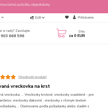
amostatnú položku objednávky.
Prihlásenie
EUR
e si rady? Zavolajte.
0
ks
za
0 EUR
 903 668 596
Ohodnotiť produkt
vaná vreckovka na krst
ná vreckovka .... Vreckovky krstové, vreckovky svadobné - pre
nželov, vreckovky ďakovné , vreckovky s rôznym textom
požiadavky..... Olemovanie podľa požiadavky alebo zladím s