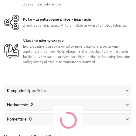
Zákaznícke referencie
Foto - zrealizované práce - inšpirácia
Zrealizované práce... Aj tu si môžete vybrať z hotových prác
Vlastné návrhy vzorov
Individuálne úpravy a vyhotovenie výšivky aj podľa Vami
zaslaných návrhov. Rešpektujem rôznorodosť viery – krstovú
košieľku vám rada upravím použitím iného kríža (prispôsobím
vašej viere) alebo alternatívneho symbolu.
Kompletné špecifikácie
Hodnotenie
2
Komentáre
0