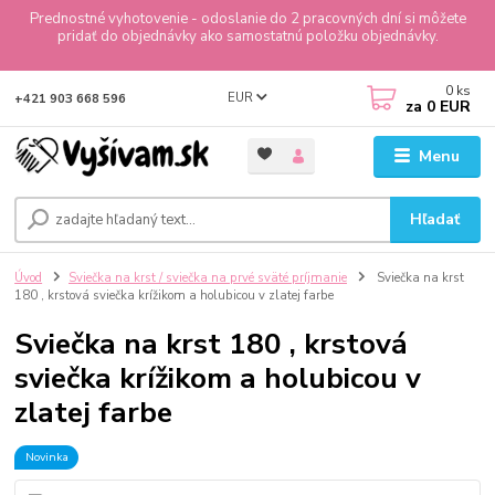
Prednostné vyhotovenie - odoslanie do 2 pracovných dní si môžete
pridať do objednávky ako samostatnú položku objednávky.
0
ks
EUR
+421 903 668 596
za
0 EUR
Menu
Hľadať
Úvod
Sviečka na krst / sviečka na prvé sväté príjmanie
Sviečka na krst
180 , krstová sviečka krížikom a holubicou v zlatej farbe
Sviečka na krst 180 , krstová
sviečka krížikom a holubicou v
zlatej farbe
Novinka