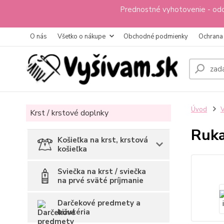
Prednostné vyhotovenie - odo
O nás
Všetko o nákupe
Obchodné podmienky
Ochrana
Úvod
V
Krst / krstové doplnky
Ruka
Košieľka na krst, krstová
košieľka
Sviečka na krst / sviečka
na prvé sväté príjmanie
Darčekové predmety a
bižutéria