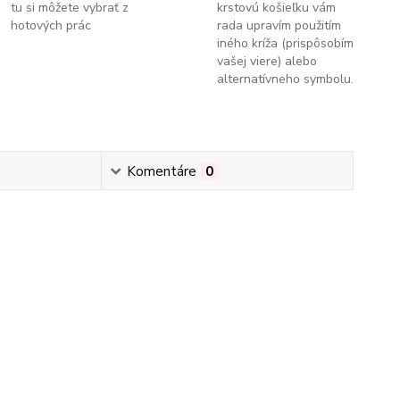
tu si môžete vybrať z
krstovú košieľku vám
hotových prác
rada upravím použitím
iného kríža (prispôsobím
vašej viere) alebo
alternatívneho symbolu.
Komentáre
0