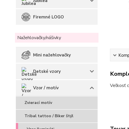
Jubilea
Firemné LOGO
Nažehlovačky/nášivky
Mini nažehlovačky
Kompl
Detské vzory
Komple
Veľkosť c
Vzor / motív
Zvierací motív
Tribal tattoo / Biker štýl
Tovar 