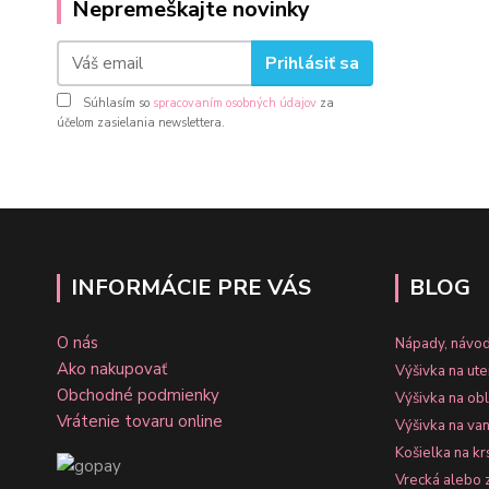
Nepremeškajte novinky
Prihlásiť sa
Súhlasím so
spracovaním osobných údajov
za
účelom zasielania newslettera.
INFORMÁCIE PRE VÁS
BLOG
O nás
Nápady, návod
Ako nakupovať
Výšivka na ut
Obchodné podmienky
Výšivka na ob
Vrátenie tovaru online
Výšivka na va
Košielka na kr
Vrecká alebo 