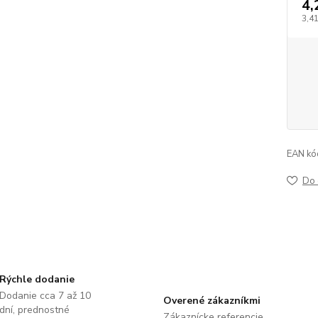
4,
3,4
EAN kó
Do 
Rýchle dodanie
Dodanie cca 7 až 10
Overené zákazníkmi
dní, prednostné
Zákaznícke referencie