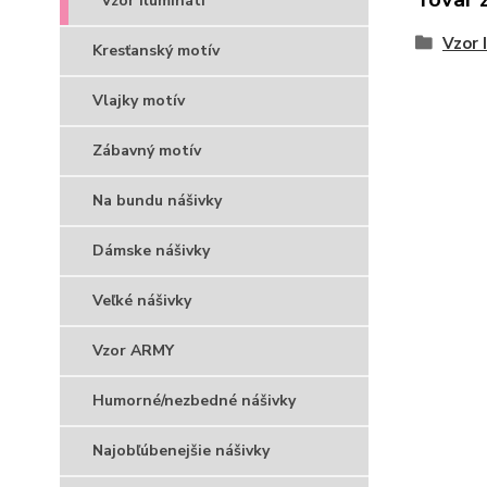
Vzor Ilumináti
Vzor 
Kresťanský motív
Vlajky motív
Zábavný motív
Na bundu nášivky
Dámske nášivky
Veľké nášivky
Vzor ARMY
Humorné/nezbedné nášivky
Najobľúbenejšie nášivky