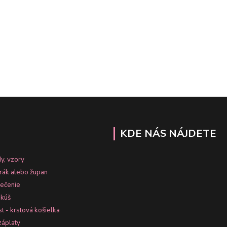
KDE NÁS NÁJDETE
y, vzory
erák alebo župan
lečenie
nkúš
st - krstová košielka
záplaty