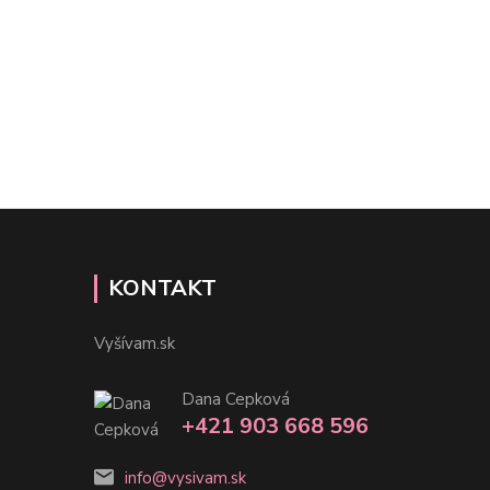
KONTAKT
Vyšívam.sk
Dana Cepková
+421 903 668 596
info@vysivam.sk