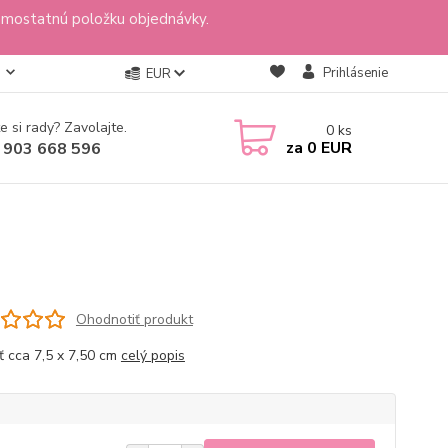
amostatnú položku objednávky.
Prihlásenie
EUR
e si rady? Zavolajte.
0
ks
za
0 EUR
 903 668 596
Ohodnotiť produkt
ť cca 7,5 x 7,50 cm
celý popis