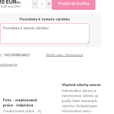
20 EUR
/
ks
Pridať do košíka
1 EUR
bez DPH
Poznámka k tomuto výrobku
d:
7427038824812
Strážiť cenu / dostupnosť
obľúbených
Vlastné návrhy vzorov
Individuálne úpravy a
vyhotovenie výšivky aj
Foto - zrealizované
podľa Vami zaslaných
práce - inšpirácia
návrhov. Rešpektujem
Zrealizované práce... Aj
rôznorodosť viery –