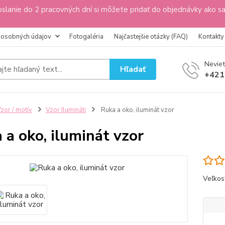
slanie do 2 pracovných dní si môžete pridať do objednávky ako s
 osobných údajov
Fotogaléria
Najčastejšie otázky (FAQ)
Kontakty
Neviet
Hľadať
+421
zor / motív
Vzor Ilumináti
Ruka a oko, iluminát vzor
 a oko, iluminát vzor
Veľkos