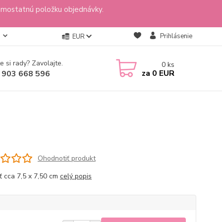
amostatnú položku objednávky.
Prihlásenie
EUR
e si rady? Zavolajte.
0
ks
za
0 EUR
 903 668 596
Ohodnotiť produkt
ť cca 7,5 x 7,50 cm
celý popis