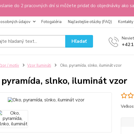
slanie do 2 pracovných dní si môžete pridať do objednávky ako s
 osobných údajov
Fotogaléria
Najčastejšie otázky (FAQ)
Kontakty
Neviet
Hľadať
+421
zor / motív
Vzor Ilumináti
Oko, pyramída, slnko, iluminát vzor
 pyramída, slnko, iluminát vzor
Veľkos