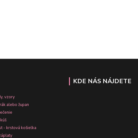
KDE NÁS NÁJDETE
y, vzory
erák alebo župan
lečenie
nkúš
st - krstová košielka
záplaty