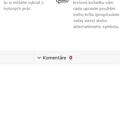
tu si môžete vybrať z
krstovú košieľku vám
hotových prác
rada upravím použitím
iného kríža (prispôsobím
vašej viere) alebo
alternatívneho symbolu.
Komentáre
0