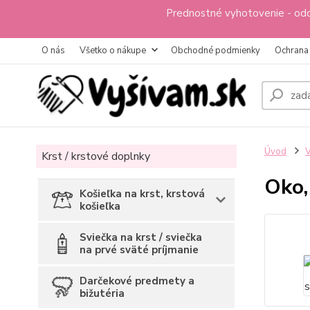
Prednostné vyhotovenie - odo
O nás
Všetko o nákupe
Obchodné podmienky
Ochrana
Úvod
V
Krst / krstové doplnky
Oko,
Košieľka na krst, krstová
košieľka
Sviečka na krst / sviečka
na prvé sväté príjmanie
Darčekové predmety a
bižutéria