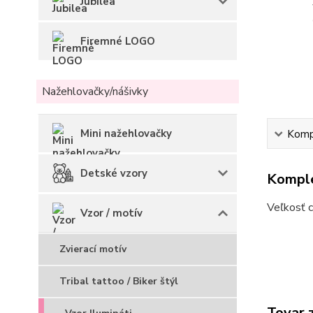
Jubilea
Firemné LOGO
Nažehlovačky/nášivky
Mini nažehlovačky
Kompl
Detské vzory
Komple
Veľkosť c
Vzor / motív
Zvierací motív
Tribal tattoo / Biker štýl
Tovar 