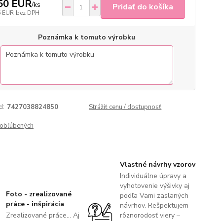
50 EUR
/
ks
Pridať do košíka
6 EUR
bez DPH
Poznámka k tomuto výrobku
d:
7427038824850
Strážiť cenu / dostupnosť
obľúbených
Vlastné návrhy vzorov
Individuálne úpravy a
vyhotovenie výšivky aj
Foto - zrealizované
podľa Vami zaslaných
práce - inšpirácia
návrhov. Rešpektujem
Zrealizované práce... Aj
rôznorodosť viery –