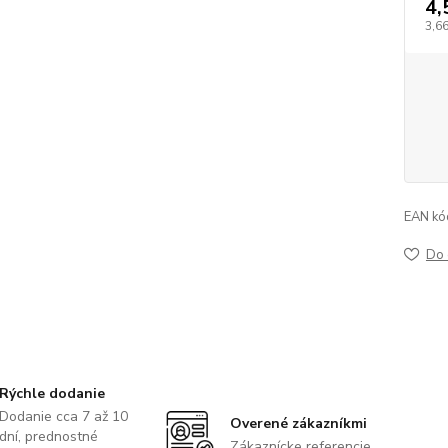
4,
3,6
EAN kó
Do 
Rýchle dodanie
Dodanie cca 7 až 10
Overené zákazníkmi
dní, prednostné
Zákaznícke referencie