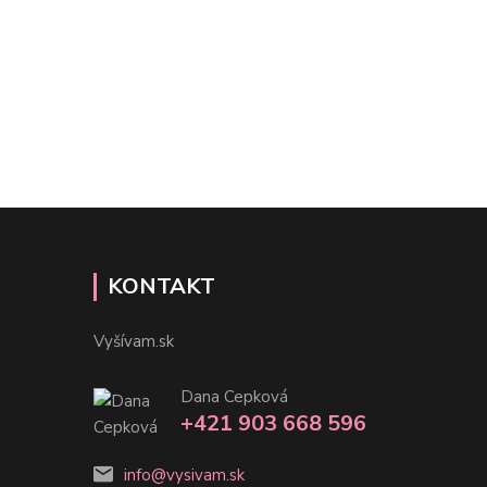
KONTAKT
Vyšívam.sk
Dana Cepková
+421 903 668 596
info@vysivam.sk