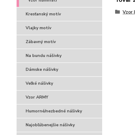
Vzor Ilumináti
Vzor 
Kresťanský motív
Vlajky motív
Zábavný motív
Na bundu nášivky
Dámske nášivky
Veľké nášivky
Vzor ARMY
Humorné/nezbedné nášivky
Najobľúbenejšie nášivky