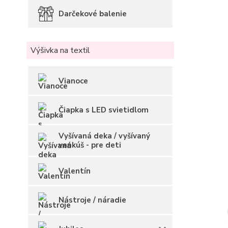
Darčekové balenie
Výšivka na textil
Vianoce
Čiapka s LED svietidlom
Vyšívaná deka / vyšívaný
vankúš - pre deti
Valentín
Nástroje / náradie