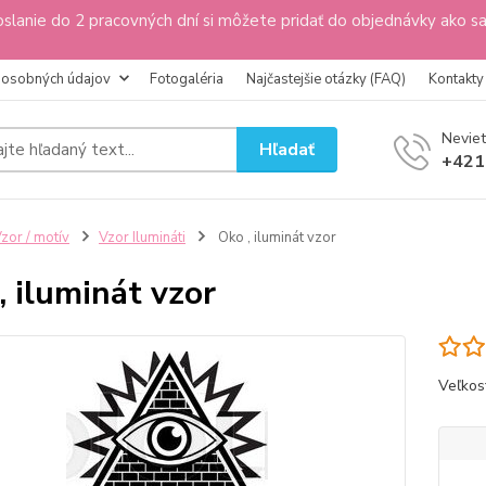
slanie do 2 pracovných dní si môžete pridať do objednávky ako s
 osobných údajov
Fotogaléria
Najčastejšie otázky (FAQ)
Kontakty
Neviet
Hľadať
+421
zor / motív
Vzor Ilumináti
Oko , iluminát vzor
, iluminát vzor
Veľkos