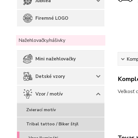
Jubilea
Firemné LOGO
Nažehlovačky/nášivky
Mini nažehlovačky
Kompl
Detské vzory
Komple
Veľkosť c
Vzor / motív
Zvierací motív
Tribal tattoo / Biker štýl
Tovar 