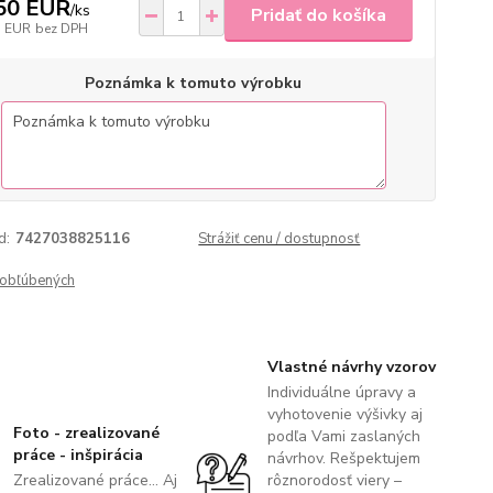
50 EUR
/
ks
Pridať do košíka
5 EUR
bez DPH
Poznámka k tomuto výrobku
d:
7427038825116
Strážiť cenu / dostupnosť
obľúbených
Vlastné návrhy vzorov
Individuálne úpravy a
vyhotovenie výšivky aj
Foto - zrealizované
podľa Vami zaslaných
práce - inšpirácia
návrhov. Rešpektujem
Zrealizované práce... Aj
rôznorodosť viery –