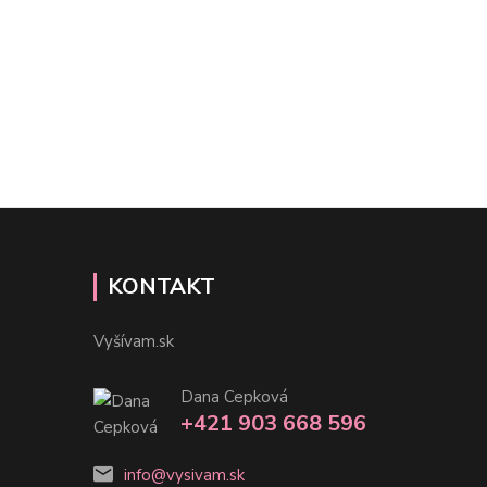
KONTAKT
Vyšívam.sk
Dana Cepková
+421 903 668 596
info@vysivam.sk