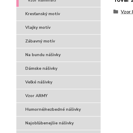
Vzor Ilumináti
Vzor 
Kresťanský motív
Vlajky motív
Zábavný motív
Na bundu nášivky
Dámske nášivky
Veľké nášivky
Vzor ARMY
Humorné/nezbedné nášivky
Najobľúbenejšie nášivky