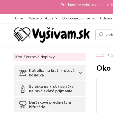
Prednostné vyhotovenie - odo
O nás
Všetko o nákupe
Obchodné podmienky
Ochrana
Úvod
V
Krst / krstové doplnky
Oko 
Košieľka na krst, krstová
košieľka
Sviečka na krst / sviečka
na prvé sväté príjmanie
Darčekové predmety a
bižutéria