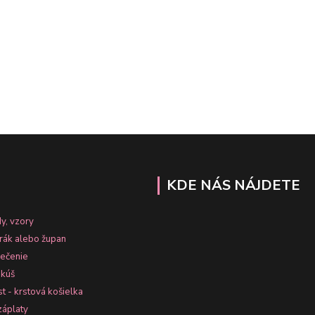
KDE NÁS NÁJDETE
y, vzory
erák alebo župan
lečenie
nkúš
st - krstová košielka
záplaty