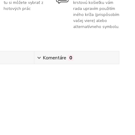
tu si môžete vybrať z
krstovú košieľku vám
hotových prác
rada upravím použitím
iného kríža (prispôsobím
vašej viere) alebo
alternatívneho symbolu.
Komentáre
0