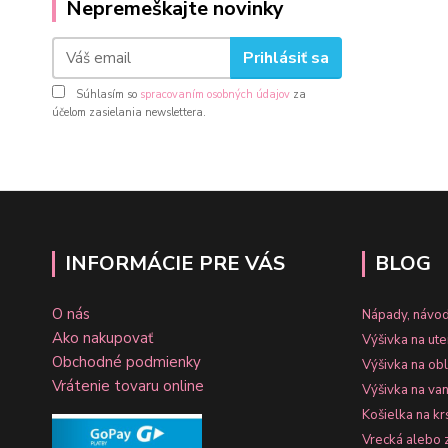
Nepremeškajte novinky
Prihlásiť sa
Súhlasím so
spracovaním osobných údajov
za
účelom zasielania newslettera.
INFORMÁCIE PRE VÁS
BLOG
O nás
Nápady, návod
Ako nakupovať
Výšivka na ut
Obchodné podmienky
Výšivka na ob
Vrátenie tovaru online
Výšivka na va
Košielka na kr
Vrecká alebo 