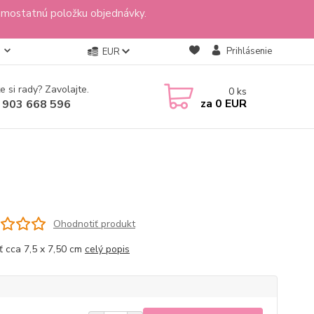
amostatnú položku objednávky.
Prihlásenie
EUR
e si rady? Zavolajte.
0
ks
za
0 EUR
 903 668 596
Ohodnotiť produkt
ť cca 7,5 x 7,50 cm
celý popis