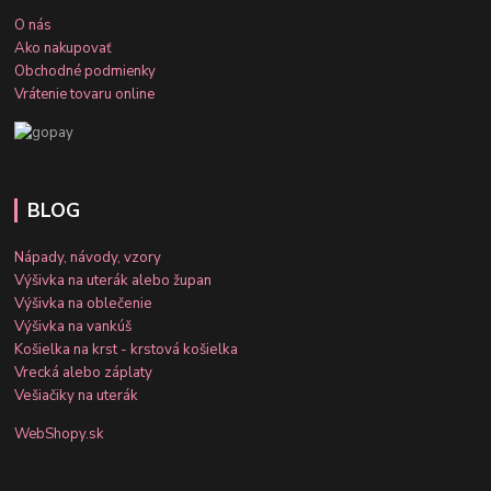
O nás
Ako nakupovať
Obchodné podmienky
Vrátenie tovaru online
BLOG
Nápady, návody, vzory
Výšivka na uterák alebo župan
Výšivka na oblečenie
Výšivka na vankúš
Košielka na krst - krstová košielka
Vrecká alebo záplaty
Vešiačiky na uterák
WebShopy.sk