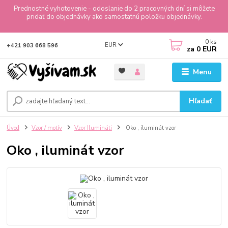
Prednostné vyhotovenie - odoslanie do 2 pracovných dní si môžete
pridať do objednávky ako samostatnú položku objednávky.
0
ks
EUR
+421 903 668 596
za
0 EUR
Menu
Hľadať
Úvod
Vzor / motív
Vzor Ilumináti
Oko , iluminát vzor
Oko , iluminát vzor