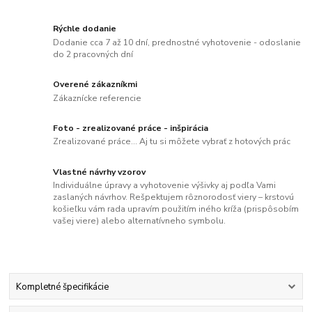
Rýchle dodanie
Dodanie cca 7 až 10 dní, prednostné vyhotovenie - odoslanie
do 2 pracovných dní
Overené zákazníkmi
Zákaznícke referencie
Foto - zrealizované práce - inšpirácia
Zrealizované práce... Aj tu si môžete vybrať z hotových prác
Vlastné návrhy vzorov
Individuálne úpravy a vyhotovenie výšivky aj podľa Vami
zaslaných návrhov. Rešpektujem rôznorodosť viery – krstovú
košieľku vám rada upravím použitím iného kríža (prispôsobím
vašej viere) alebo alternatívneho symbolu.
Kompletné špecifikácie