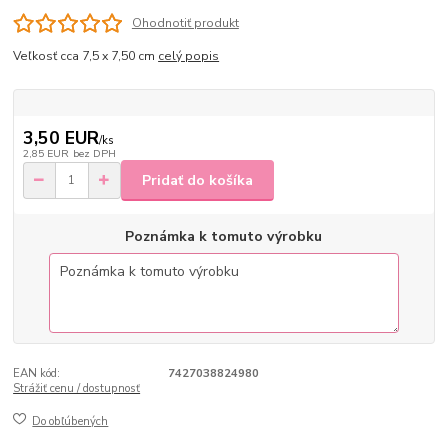
Ohodnotiť produkt
Veľkosť cca 7,5 x 7,50 cm
celý popis
3,50 EUR
/
ks
2,85 EUR
bez DPH
Pridať do košíka
Poznámka k tomuto výrobku
EAN kód:
7427038824980
Strážiť cenu / dostupnosť
Do obľúbených