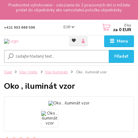
Prednostné vyhotovenie - odoslanie do 2 pracovných dní si môžete
pridať do objednávky ako samostatnú položku objednávky.
0
ks
EUR
+421 903 668 596
za
0 EUR
Menu
Hľadať
Úvod
Vzor / motív
Vzor Ilumináti
Oko , iluminát vzor
Oko , iluminát vzor