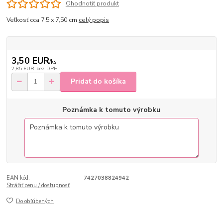
Ohodnotiť produkt
Veľkosť cca 7,5 x 7,50 cm
celý popis
3,50 EUR
/
ks
2,85 EUR
bez DPH
Pridať do košíka
Poznámka k tomuto výrobku
EAN kód:
7427038824942
Strážiť cenu / dostupnosť
Do obľúbených