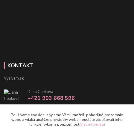
KONTAKT
Vyšívam.sk
Dana Cepková
+421 903 668 596
info@vysivam.sk
Používame cookies, aby sme Vám umožnili pohodlné prezeranie
webu a vďaka analýze prevádzky webu neustále zlepšovali jeho
funkcie, výkon a použiteľnosť
Viac informácií