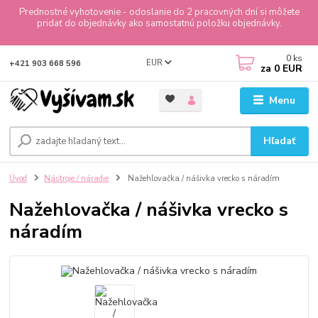
Prednostné vyhotovenie - odoslanie do 2 pracovných dní si môžete
pridať do objednávky ako samostatnú položku objednávky.
0
ks
EUR
+421 903 668 596
za
0 EUR
Menu
Hľadať
Úvod
Nástroje / náradie
Nažehlovačka / nášivka vrecko s náradím
Nažehlovačka / nášivka vrecko s
náradím