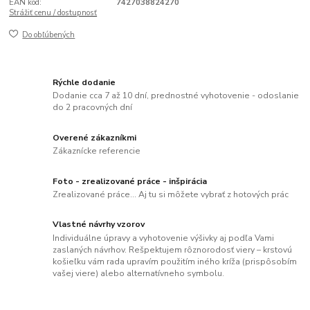
EAN kód:
7427038824270
Strážiť cenu / dostupnosť
Do obľúbených
Rýchle dodanie
Dodanie cca 7 až 10 dní, prednostné vyhotovenie - odoslanie
do 2 pracovných dní
Overené zákazníkmi
Zákaznícke referencie
Foto - zrealizované práce - inšpirácia
Zrealizované práce... Aj tu si môžete vybrať z hotových prác
Vlastné návrhy vzorov
Individuálne úpravy a vyhotovenie výšivky aj podľa Vami
zaslaných návrhov. Rešpektujem rôznorodosť viery – krstovú
košieľku vám rada upravím použitím iného kríža (prispôsobím
vašej viere) alebo alternatívneho symbolu.