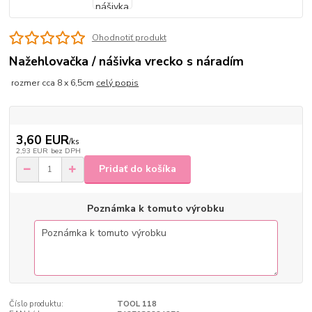
Ohodnotiť produkt
Nažehlovačka / nášivka vrecko s náradím
rozmer cca 8 x 6,5cm
celý popis
3,60 EUR
/
ks
2,93 EUR
bez DPH
Pridať do košíka
Poznámka k tomuto výrobku
Číslo produktu:
TOOL 118