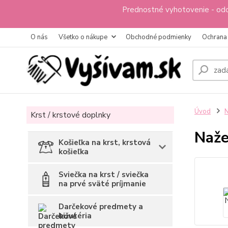
Prednostné vyhotovenie - odo
O nás
Všetko o nákupe
Obchodné podmienky
Ochrana
Úvod
N
Krst / krstové doplnky
Naže
Košieľka na krst, krstová
košieľka
Sviečka na krst / sviečka
na prvé sväté príjmanie
Darčekové predmety a
bižutéria