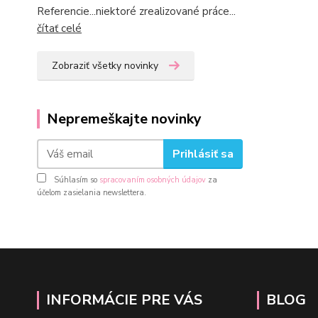
Referencie...niektoré zrealizované práce...
čítať celé
Zobraziť všetky novinky
Nepremeškajte novinky
Prihlásiť sa
Súhlasím so
spracovaním osobných údajov
za
účelom zasielania newslettera.
INFORMÁCIE PRE VÁS
BLOG