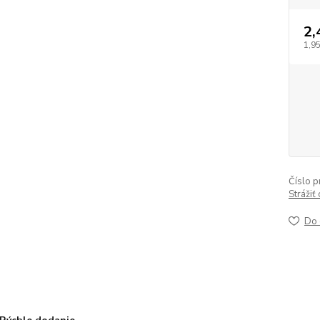
2,
1,9
Číslo p
Strážiť
Do 