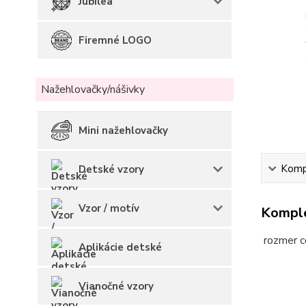
Jubilea
Firemné LOGO
Nažehlovačky/nášivky
Mini nažehlovačky
Kompl
Detské vzory
Vzor / motív
Komple
rozmer c
Aplikácie detské
Vianočné vzory