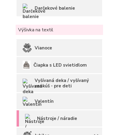
Darčekové balenie
Výšivka na textil
Vianoce
Čiapka s LED svietidlom
Vyšívaná deka / vyšívaný
vankúš - pre deti
Valentín
Nástroje / náradie