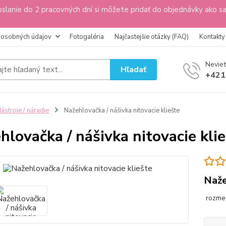
slanie do 2 pracovných dní si môžete pridať do objednávky ako s
 osobných údajov
Fotogaléria
Najčastejšie otázky (FAQ)
Kontakty
Neviet
Hľadať
+421
ástroje / náradie
Nažehlovačka / nášivka nitovacie kliešte
hlovačka / nášivka nitovacie kli
Naže
rozmer