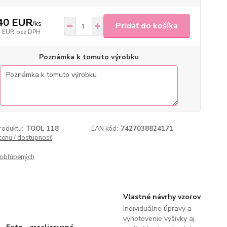
40 EUR
/
ks
Pridať do košíka
5 EUR
bez DPH
Poznámka k tomuto výrobku
roduktu:
TOOL 118
EAN kód:
7427038824171
 cenu / dostupnosť
obľúbených
Vlastné návrhy vzorov
Individuálne úpravy a
vyhotovenie výšivky aj