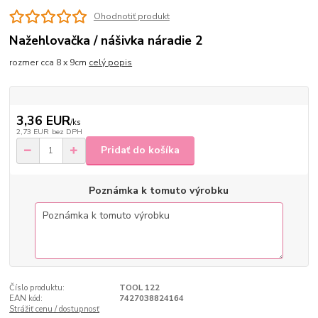
Ohodnotiť produkt
Nažehlovačka / nášivka náradie 2
rozmer cca 8 x 9cm
celý popis
3,36 EUR
/
ks
2,73 EUR
bez DPH
Pridať do košíka
Poznámka k tomuto výrobku
Číslo produktu:
TOOL 122
EAN kód:
7427038824164
Strážiť cenu / dostupnosť