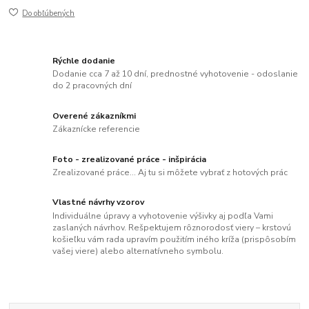
Do obľúbených
Rýchle dodanie
Dodanie cca 7 až 10 dní, prednostné vyhotovenie - odoslanie
do 2 pracovných dní
Overené zákazníkmi
Zákaznícke referencie
Foto - zrealizované práce - inšpirácia
Zrealizované práce... Aj tu si môžete vybrať z hotových prác
Vlastné návrhy vzorov
Individuálne úpravy a vyhotovenie výšivky aj podľa Vami
zaslaných návrhov. Rešpektujem rôznorodosť viery – krstovú
košieľku vám rada upravím použitím iného kríža (prispôsobím
vašej viere) alebo alternatívneho symbolu.