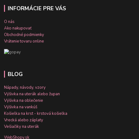
INFORMÁCIE PRE VÁS
O nás
Ako nakupovať
Obchodné podmienky
Vrátenie tovaru online
BLOG
Nápady, návody, vzory
Výšivka na uterák alebo župan
Výšivka na oblečenie
Výšivka na vankúš
Košielka na krst - krstová košielka
Vrecká alebo záplaty
Vešiačiky na uterák
WebShopy.sk