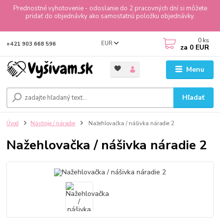
Prednostné vyhotovenie - odoslanie do 2 pracovných dní si môžete
pridať do objednávky ako samostatnú položku objednávky.
0
ks
EUR
+421 903 668 596
za
0 EUR
Menu
Hľadať
Úvod
Nástroje / náradie
Nažehlovačka / nášivka náradie 2
Nažehlovačka / nášivka náradie 2