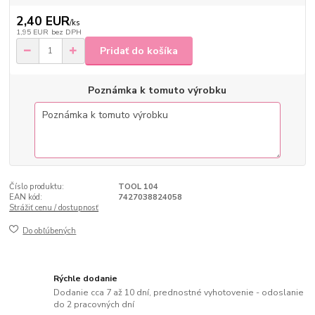
2,40 EUR
/
ks
1,95 EUR
bez DPH
Pridať do košíka
Poznámka k tomuto výrobku
Číslo produktu:
TOOL 104
EAN kód:
7427038824058
Strážiť cenu / dostupnosť
Do obľúbených
Rýchle dodanie
Dodanie cca 7 až 10 dní, prednostné vyhotovenie - odoslanie
do 2 pracovných dní