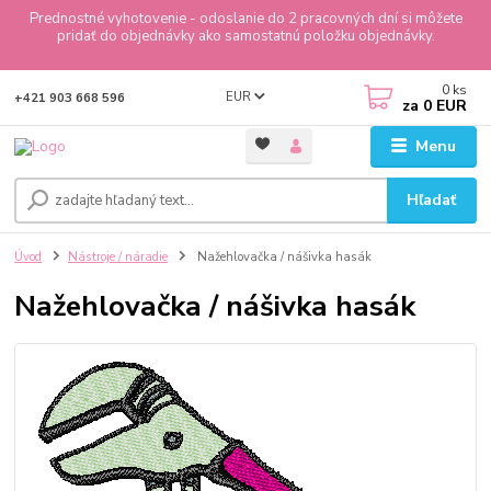
Prednostné vyhotovenie - odoslanie do 2 pracovných dní si môžete
pridať do objednávky ako samostatnú položku objednávky.
0
ks
EUR
+421 903 668 596
za
0 EUR
Menu
Hľadať
Úvod
Nástroje / náradie
Nažehlovačka / nášivka hasák
Nažehlovačka / nášivka hasák