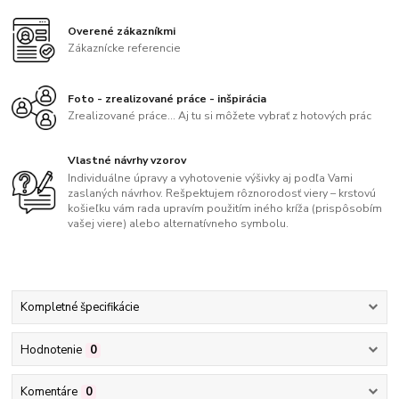
Overené zákazníkmi
Zákaznícke referencie
Foto - zrealizované práce - inšpirácia
Zrealizované práce... Aj tu si môžete vybrať z hotových prác
Vlastné návrhy vzorov
Individuálne úpravy a vyhotovenie výšivky aj podľa Vami
zaslaných návrhov. Rešpektujem rôznorodosť viery – krstovú
košieľku vám rada upravím použitím iného kríža (prispôsobím
vašej viere) alebo alternatívneho symbolu.
Kompletné špecifikácie
Hodnotenie
0
Komentáre
0