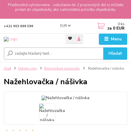
Prednostné vyhotovenie - odoslanie do 2 pracovných dní si môžete
pridať do objednávky ako samostatnú položku objednávky.
0
ks
EUR
+421 903 668 596
za
0 EUR
Menu
Hľadať
Úvod
Detské vzory
Rozprávkove postavičky
Nažehlovačka / nášivka
Nažehlovačka / nášivka