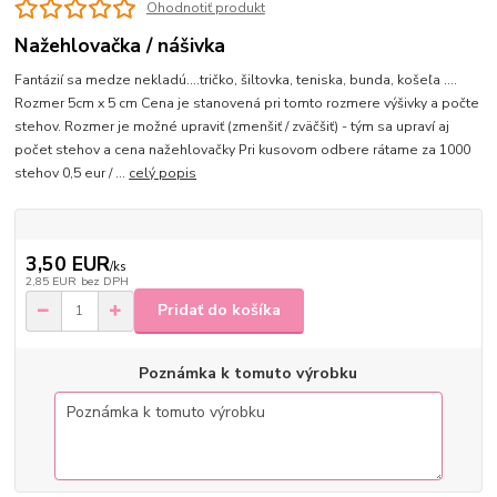
Ohodnotiť produkt
Nažehlovačka / nášivka
Fantázií sa medze nekladú....tričko, šiltovka, teniska, bunda, košeľa ....
Rozmer 5cm x 5 cm Cena je stanovená pri tomto rozmere výšivky a počte
stehov. Rozmer je možné upraviť (zmenšiť / zväčšiť) - tým sa upraví aj
počet stehov a cena nažehlovačky Pri kusovom odbere rátame za 1000
stehov 0,5 eur / ...
celý popis
3,50 EUR
/
ks
2,85 EUR
bez DPH
Pridať do košíka
Poznámka k tomuto výrobku