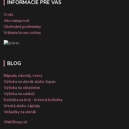
INFORMÁCIE PRE VÁS
O nás
Ako nakupovať
Obchodné podmienky
Vrátenie tovaru online
BLOG
Nápady, návody, vzory
Výšivka na uterák alebo župan
Výšivka na oblečenie
Výšivka na vankúš
Košielka na krst - krstová košielka
Vrecká alebo záplaty
Vešiačiky na uterák
WebShopy.sk