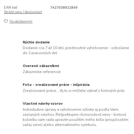
EAN kód:
7427038822849
Strážiť cenu / dostupnosť
Do obľúbených
Rýchle dodanie
Dodanie cca 7 až 10 dní, prednostné vyhotovenie - odoslanie
do 2 pracovných dní
Overené zákazníkmi
Zákaznícke referencie
Foto - zrealizované práce - inšpirácia
Zrealizované práce... Aj tu si môžete vybrať z hotových prác
Vlastné návrhy vzorov
Individuálne úpravy a vyhotovenie výšivky aj podľa Vami
zaslaných návrhov. Rešpektujem rôznorodosť viery – krstovú
košieľku vám rada upravím použitím iného kríža (prispôsobím
vašej viere) alebo alternatívneho symbolu.