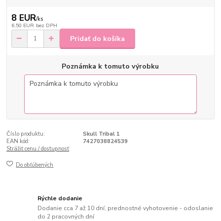
8 EUR
/
ks
6,50 EUR
bez DPH
Pridať do košíka
Poznámka k tomuto výrobku
Číslo produktu:
Skull Tribal 1
EAN kód:
7427038824539
Strážiť cenu / dostupnosť
Do obľúbených
Rýchle dodanie
Dodanie cca 7 až 10 dní, prednostné vyhotovenie - odoslanie
do 2 pracovných dní