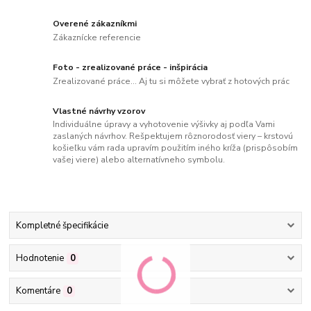
Overené zákazníkmi
Zákaznícke referencie
Foto - zrealizované práce - inšpirácia
Zrealizované práce... Aj tu si môžete vybrať z hotových prác
Vlastné návrhy vzorov
Individuálne úpravy a vyhotovenie výšivky aj podľa Vami
zaslaných návrhov. Rešpektujem rôznorodosť viery – krstovú
košieľku vám rada upravím použitím iného kríža (prispôsobím
vašej viere) alebo alternatívneho symbolu.
Kompletné špecifikácie
Hodnotenie
0
Komentáre
0