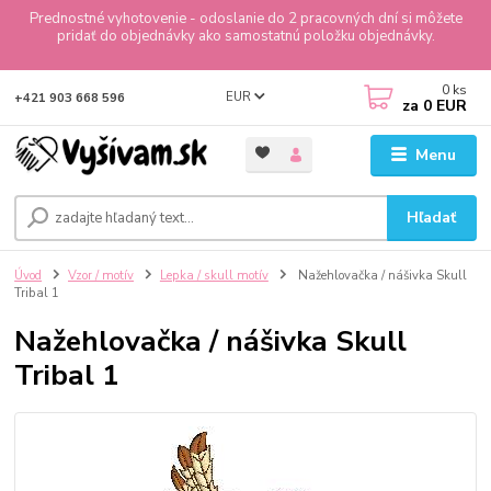
Prednostné vyhotovenie - odoslanie do 2 pracovných dní si môžete
pridať do objednávky ako samostatnú položku objednávky.
0
ks
EUR
+421 903 668 596
za
0 EUR
Menu
Hľadať
Úvod
Vzor / motív
Lepka / skull motív
Nažehlovačka / nášivka Skull
Tribal 1
Nažehlovačka / nášivka Skull
Tribal 1