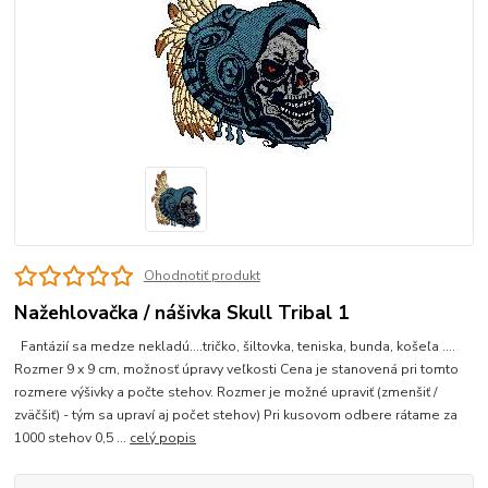
Ohodnotiť produkt
Nažehlovačka / nášivka Skull Tribal 1
Fantázií sa medze nekladú....tričko, šiltovka, teniska, bunda, košeľa ....
Rozmer 9 x 9 cm, možnosť úpravy veľkosti Cena je stanovená pri tomto
rozmere výšivky a počte stehov. Rozmer je možné upraviť (zmenšiť /
zväčšiť) - tým sa upraví aj počet stehov) Pri kusovom odbere rátame za
1000 stehov 0,5 ...
celý popis