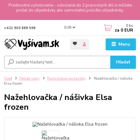
Prednostné vyhotovenie - odoslanie do 2 pracovných dní si môžete
pridať do objednávky ako samostatnú položku objednávky.
0
ks
EUR
+421 903 668 596
za
0 EUR
Menu
Hľadať
Úvod
Detské vzory
Rozprávkove postavičky
Nažehlovačka / nášivka
Elsa frozen
Nažehlovačka / nášivka Elsa
frozen