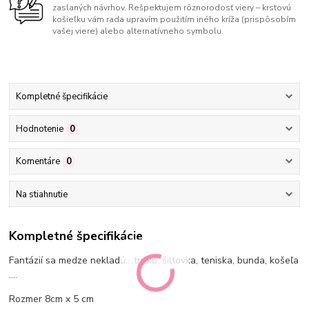
zaslaných návrhov. Rešpektujem rôznorodosť viery – krstovú
košieľku vám rada upravím použitím iného kríža (prispôsobím
vašej viere) alebo alternatívneho symbolu.
Kompletné špecifikácie
Hodnotenie
0
Komentáre
0
Na stiahnutie
Kompletné špecifikácie
Fantázií sa medze nekladú....tričko, šiltovka, teniska, bunda, košeľa
....
Rozmer 8cm x 5 cm