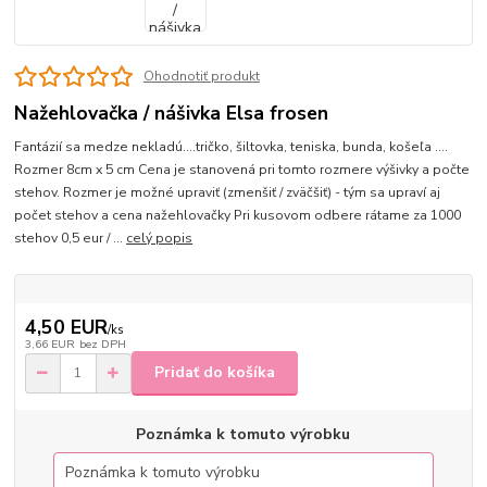
Ohodnotiť produkt
Nažehlovačka / nášivka Elsa frosen
Fantázií sa medze nekladú....tričko, šiltovka, teniska, bunda, košeľa ....
Rozmer 8cm x 5 cm Cena je stanovená pri tomto rozmere výšivky a počte
stehov. Rozmer je možné upraviť (zmenšiť / zväčšiť) - tým sa upraví aj
počet stehov a cena nažehlovačky Pri kusovom odbere rátame za 1000
stehov 0,5 eur / ...
celý popis
4,50 EUR
/
ks
3,66 EUR
bez DPH
Pridať do košíka
Poznámka k tomuto výrobku