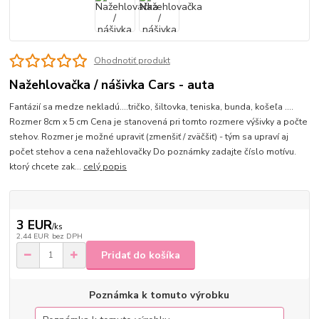
Ohodnotiť produkt
Nažehlovačka / nášivka Cars - auta
Fantázií sa medze nekladú....tričko, šiltovka, teniska, bunda, košeľa ....
Rozmer 8cm x 5 cm Cena je stanovená pri tomto rozmere výšivky a počte
stehov. Rozmer je možné upraviť (zmenšiť / zväčšiť) - tým sa upraví aj
počet stehov a cena nažehlovačky Do poznámky zadajte číslo motívu.
ktorý chcete zak...
celý popis
3 EUR
/
ks
2,44 EUR
bez DPH
Pridať do košíka
Poznámka k tomuto výrobku