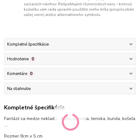
zaslaných návrhov. Rešpektujem rôznorodosť viery – krstovú
košieľku vám rada upravím použitím iného kríža (prispôsobím
vašej viere) alebo alternatívneho symbolu.
Kompletné špecifikácie
Hodnotenie
0
Komentáre
0
Na stiahnutie
Kompletné špecifikácie
Fantázií sa medze nekladú....tričko, šiltovka, teniska, bunda, košeľa
....
Rozmer 8cm x 5 cm