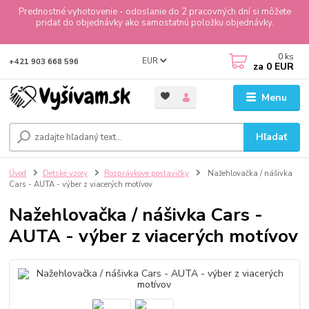
Prednostné vyhotovenie - odoslanie do 2 pracovných dní si môžete
pridať do objednávky ako samostatnú položku objednávky.
0
ks
EUR
+421 903 668 596
za
0 EUR
Menu
Hľadať
Úvod
Detské vzory
Rozprávkove postavičky
Nažehlovačka / nášivka
Cars - AUTA - výber z viacerých motívov
Nažehlovačka / nášivka Cars -
AUTA - výber z viacerých motívov