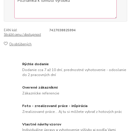
EAN kód:
7427038825994
Strážiť cenu / dostupnosť
Do obľúbených
Rýchle dodanie
Dodanie cca 7 až 10 dní, prednostné vyhotovenie - odoslanie
do 2 pracovných dní
Overené zákazníkmi
Zákaznícke referencie
Foto - zrealizované práce - inšpirácia
Zrealizované práce... Aj tu si môžete vybrať z hotových prác
Vlastné návrhy vzorov
Individuálne úpravy a vyhotovenie výšivky aj podľa Vami