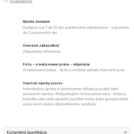
Do obľúbených
Rýchle dodanie
Dodanie cca 7 až 10 dní, prednostné vyhotovenie - odoslanie
do 2 pracovných dní
Overené zákazníkmi
Zákaznícke referencie
Foto - zrealizované práce - inšpirácia
Zrealizované práce... Aj tu si môžete vybrať z hotových prác
Vlastné návrhy vzorov
Individuálne úpravy a vyhotovenie výšivky aj podľa Vami
zaslaných návrhov. Rešpektujem rôznorodosť viery – krstovú
košieľku vám rada upravím použitím iného kríža (prispôsobím
vašej viere) alebo alternatívneho symbolu.
Kompletné špecifikácie