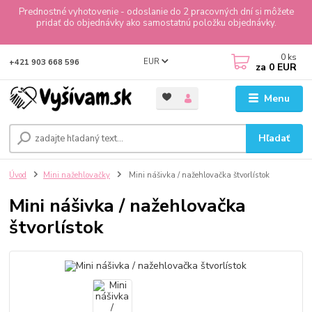
Prednostné vyhotovenie - odoslanie do 2 pracovných dní si môžete
pridať do objednávky ako samostatnú položku objednávky.
0
ks
EUR
+421 903 668 596
za
0 EUR
Menu
Hľadať
Úvod
Mini nažehlovačky
Mini nášivka / nažehlovačka štvorlístok
Mini nášivka / nažehlovačka
štvorlístok