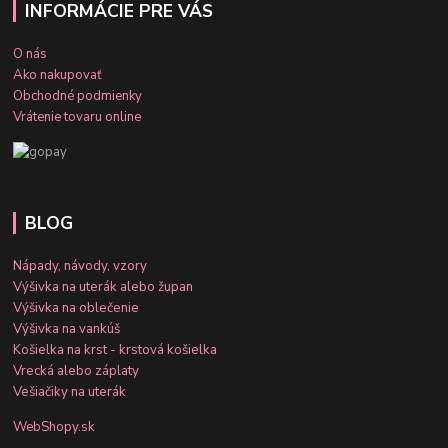
INFORMÁCIE PRE VÁS
O nás
Ako nakupovať
Obchodné podmienky
Vrátenie tovaru online
BLOG
Nápady, návody, vzory
Výšivka na uterák alebo župan
Výšivka na oblečenie
Výšivka na vankúš
Košielka na krst - krstová košielka
Vrecká alebo záplaty
Vešiačiky na uterák
WebShopy.sk