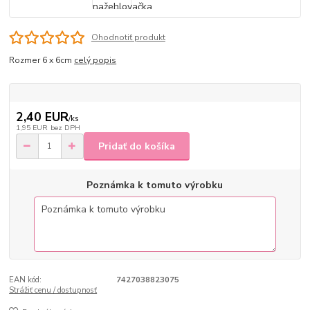
Ohodnotiť produkt
Rozmer 6 x 6cm
celý popis
2,40 EUR
/
ks
1,95 EUR
bez DPH
Pridať do košíka
Poznámka k tomuto výrobku
EAN kód:
7427038823075
Strážiť cenu / dostupnosť