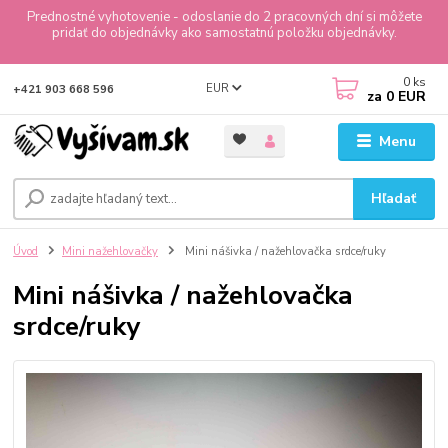
Prednostné vyhotovenie - odoslanie do 2 pracovných dní si môžete
pridať do objednávky ako samostatnú položku objednávky.
0
ks
EUR
+421 903 668 596
za
0 EUR
Menu
Hľadať
Úvod
Mini nažehlovačky
Mini nášivka / nažehlovačka srdce/ruky
Mini nášivka / nažehlovačka
srdce/ruky