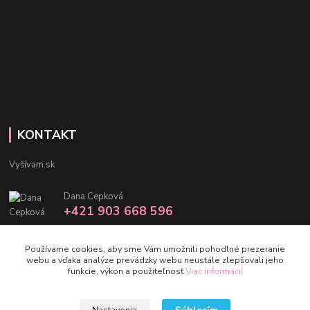
KONTAKT
Vyšívam.sk
Dana Cepková
+421 903 668 596
info@vysivam.sk
Používame cookies, aby sme Vám umožnili pohodlné prezeranie
webu a vďaka analýze prevádzky webu neustále zlepšovali jeho
funkcie, výkon a použiteľnosť
Viac informácií