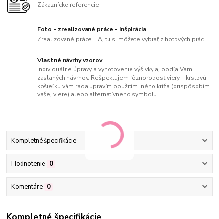
Zákaznícke referencie
Foto - zrealizované práce - inšpirácia
Zrealizované práce... Aj tu si môžete vybrať z hotových prác
Vlastné návrhy vzorov
Individuálne úpravy a vyhotovenie výšivky aj podľa Vami
zaslaných návrhov. Rešpektujem rôznorodosť viery – krstovú
košieľku vám rada upravím použitím iného kríža (prispôsobím
vašej viere) alebo alternatívneho symbolu.
Kompletné špecifikácie
Hodnotenie
0
Komentáre
0
Kompletné špecifikácie