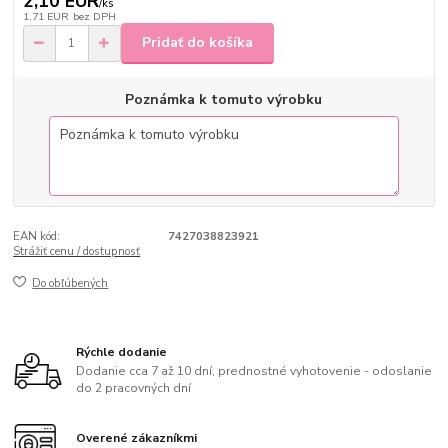
2,10 EUR
/
ks
1,71 EUR
bez DPH
Pridať do košíka
Poznámka k tomuto výrobku
EAN kód:
7427038823921
Strážiť cenu / dostupnosť
Do obľúbených
Rýchle dodanie
Dodanie cca 7 až 10 dní, prednostné vyhotovenie - odoslanie
do 2 pracovných dní
Overené zákazníkmi