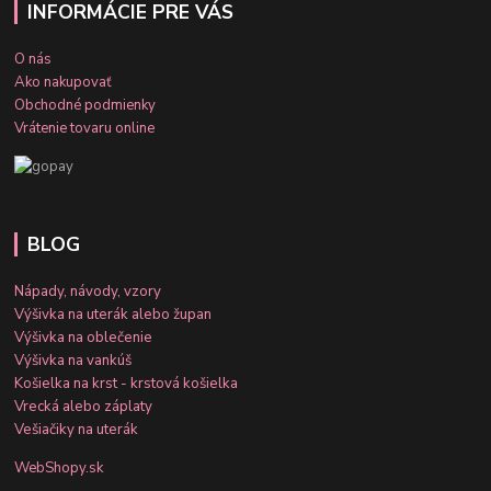
INFORMÁCIE PRE VÁS
O nás
Ako nakupovať
Obchodné podmienky
Vrátenie tovaru online
BLOG
Nápady, návody, vzory
Výšivka na uterák alebo župan
Výšivka na oblečenie
Výšivka na vankúš
Košielka na krst - krstová košielka
Vrecká alebo záplaty
Vešiačiky na uterák
WebShopy.sk