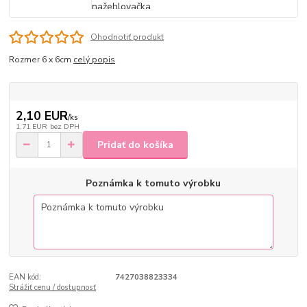
Ohodnotiť produkt
Rozmer 6 x 6cm
celý popis
2,10 EUR
/
ks
1,71 EUR
bez DPH
Pridať do košíka
Poznámka k tomuto výrobku
EAN kód:
7427038823334
Strážiť cenu / dostupnosť