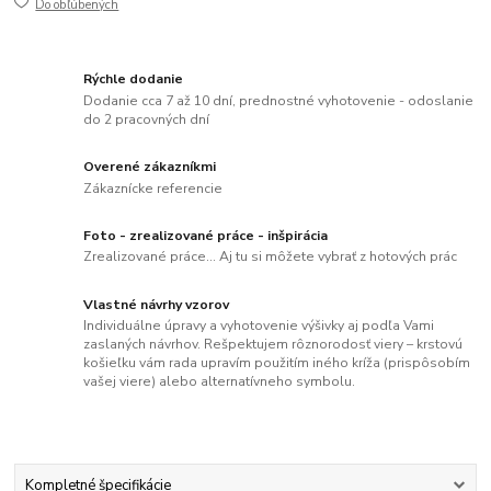
Do obľúbených
Rýchle dodanie
Dodanie cca 7 až 10 dní, prednostné vyhotovenie - odoslanie
do 2 pracovných dní
Overené zákazníkmi
Zákaznícke referencie
Foto - zrealizované práce - inšpirácia
Zrealizované práce... Aj tu si môžete vybrať z hotových prác
Vlastné návrhy vzorov
Individuálne úpravy a vyhotovenie výšivky aj podľa Vami
zaslaných návrhov. Rešpektujem rôznorodosť viery – krstovú
košieľku vám rada upravím použitím iného kríža (prispôsobím
vašej viere) alebo alternatívneho symbolu.
Kompletné špecifikácie