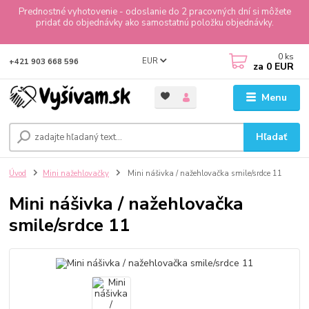
Prednostné vyhotovenie - odoslanie do 2 pracovných dní si môžete
pridať do objednávky ako samostatnú položku objednávky.
0
ks
EUR
+421 903 668 596
za
0 EUR
Menu
Hľadať
Úvod
Mini nažehlovačky
Mini nášivka / nažehlovačka smile/srdce 11
Mini nášivka / nažehlovačka
smile/srdce 11