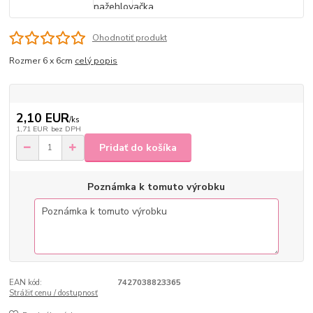
Ohodnotiť produkt
Rozmer 6 x 6cm
celý popis
2,10 EUR
/
ks
1,71 EUR
bez DPH
Pridať do košíka
Poznámka k tomuto výrobku
EAN kód:
7427038823365
Strážiť cenu / dostupnosť