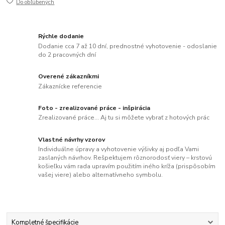
Do obľúbených
Rýchle dodanie
Dodanie cca 7 až 10 dní, prednostné vyhotovenie - odoslanie
do 2 pracovných dní
Overené zákazníkmi
Zákaznícke referencie
Foto - zrealizované práce - inšpirácia
Zrealizované práce... Aj tu si môžete vybrať z hotových prác
Vlastné návrhy vzorov
Individuálne úpravy a vyhotovenie výšivky aj podľa Vami
zaslaných návrhov. Rešpektujem rôznorodosť viery – krstovú
košieľku vám rada upravím použitím iného kríža (prispôsobím
vašej viere) alebo alternatívneho symbolu.
Kompletné špecifikácie