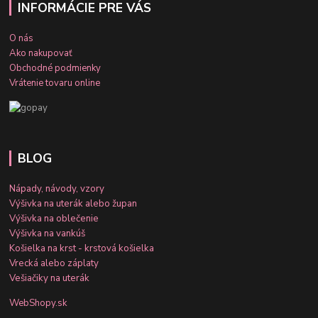
INFORMÁCIE PRE VÁS
O nás
Ako nakupovať
Obchodné podmienky
Vrátenie tovaru online
BLOG
Nápady, návody, vzory
Výšivka na uterák alebo župan
Výšivka na oblečenie
Výšivka na vankúš
Košielka na krst - krstová košielka
Vrecká alebo záplaty
Vešiačiky na uterák
WebShopy.sk