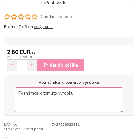
Ohodnotiť produkt
Rozmer 7 x 5 cm
celý popis
2,80 EUR
/
ks
2,28 EUR
bez DPH
Pridať do košíka
Poznámka k tomuto výrobku
EAN kód:
7427038823112
Strážiť cenu / dostupnosť