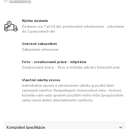
Do obľúbených
Rýchle dodanie
Dodanie cca 7 až 10 dní, prednostné vyhotovenie - odoslanie
do 2 pracovných dní
Overené zákazníkmi
Zákaznícke referencie
Foto - zrealizované práce - inšpirácia
Zrealizované práce... Aj tu si môžete vybrať z hotových prác
Vlastné návrhy vzorov
Individuálne úpravy a vyhotovenie výšivky aj podľa Vami
zaslaných návrhov. Rešpektujem rôznorodosť viery – krstovú
košieľku vám rada upravím použitím iného kríža (prispôsobím
vašej viere) alebo alternatívneho symbolu.
Kompletné špecifikácie