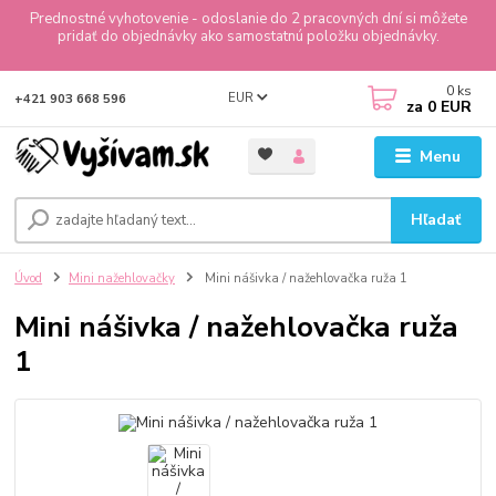
Prednostné vyhotovenie - odoslanie do 2 pracovných dní si môžete
pridať do objednávky ako samostatnú položku objednávky.
0
ks
EUR
+421 903 668 596
za
0 EUR
Menu
Hľadať
Úvod
Mini nažehlovačky
Mini nášivka / nažehlovačka ruža 1
Mini nášivka / nažehlovačka ruža
1