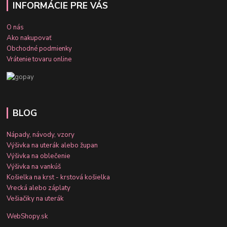
INFORMÁCIE PRE VÁS
O nás
Ako nakupovať
Obchodné podmienky
Vrátenie tovaru online
BLOG
Nápady, návody, vzory
Výšivka na uterák alebo župan
Výšivka na oblečenie
Výšivka na vankúš
Košielka na krst - krstová košielka
Vrecká alebo záplaty
Vešiačiky na uterák
WebShopy.sk