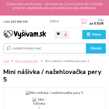
Prednostné vyhotovenie - odoslanie do 2 pracovných dní si môžete
pridať do objednávky ako samostatnú položku objednávky.
0
ks
EUR
+421 903 668 596
za
0 EUR
Menu
Hľadať
Úvod
Mini nažehlovačky
Mini nášivka / nažehlovačka pery 5
Mini nášivka / nažehlovačka pery
5