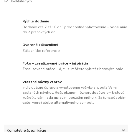
Do obľúbených
Rýchle dodanie
Dodanie cca 7 až 10 dní, prednostné vyhotovenie - odoslanie
do 2 pracovných dní
Overené zákazníkmi
Zákaznícke referencie
Foto - zrealizované práce - inšpirácia
Zrealizované práce... Aj tu si môžete vybrať z hotových prác
Vlastné návrhy vzorov
Individuálne úpravy a vyhotovenie výšivky aj podľa Vami
zaslaných návrhov. Rešpektujem rôznorodosť viery – krstovú
košieľku vám rada upravím použitím iného kríža (prispôsobím
vašej viere) alebo alternatívneho symbolu.
Kompletné špecifikácie